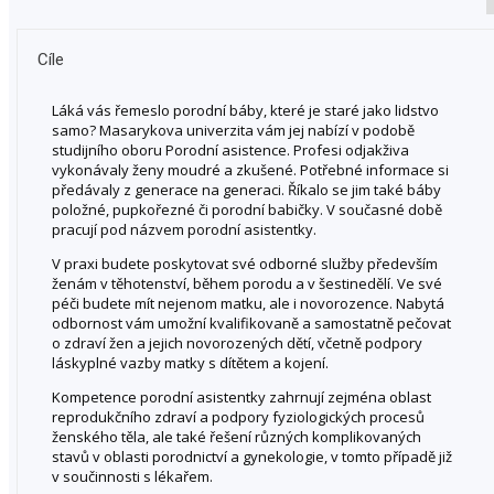
Cíle
Láká vás řemeslo porodní báby, které je staré jako lidstvo
samo? Masarykova univerzita vám jej nabízí v podobě
studijního oboru Porodní asistence. Profesi odjakživa
vykonávaly ženy moudré a zkušené. Potřebné informace si
předávaly z generace na generaci. Říkalo se jim také báby
položné, pupkořezné či porodní babičky. V současné době
pracují pod názvem porodní asistentky.
V praxi budete poskytovat své odborné služby především
ženám v těhotenství, během porodu a v šestinedělí. Ve své
péči budete mít nejenom matku, ale i novorozence. Nabytá
odbornost vám umožní kvalifikovaně a samostatně pečovat
o zdraví žen a jejich novorozených dětí, včetně podpory
láskyplné vazby matky s dítětem a kojení.
Kompetence porodní asistentky zahrnují zejména oblast
reprodukčního zdraví a podpory fyziologických procesů
ženského těla, ale také řešení různých komplikovaných
stavů v oblasti porodnictví a gynekologie, v tomto případě již
v součinnosti s lékařem.