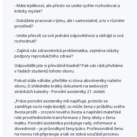
- Máte trpělivost, ale přesto se umíte rychle rozhodovat a
kriticky myslet?
- Dokážete pracovat v týmu, ale i samostatně, a to v různém
prostředí?
- Umíte převzít za své jednání odpovědnost a obhájit si svá
rozhodnutí?
- Zajímá vás zdravotnická problematika, zejména otázky
podpory reprodukčního zdraví?
Odpověděli jste si převážně kladně? Pak vás rádi přivítáme
v řadách studentů tohoto oboru.
Pokud stále váháte, přečtěte si slova absolventky našeho
oboru, či shlédněte krátký dokument na webových
stránkách katedry - Porodní asistentky 21. století.
„Práce porodní asistentky mě naplňuje, protože se
zaměřuje na to nejkrásnější, co může žena v průběhu svého
života prožít – zrození nového života a naplnění mateřské
role prostřednictvím transformace z ženy-dívky v ženu-
matku. Porodní asistentka poskytuje rady, informace a
dovednosti – je průvodkyní ženy/páru. Profesionálně ženu
na novou roli připravuje a tak se stává součástí procesu