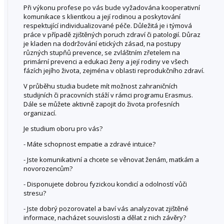
Při výkonu profese po vás bude vyžadována kooperativní
komunikace s klientkou a její rodinou a poskytování
respektující individualizované péče. Důležitá je i týmová
práce v případě zjištěných poruch zdraví či patologií. Důraz
je kladen na dodržování etických zásad, na postupy
různých stupňů prevence, se zvláštním zřetelem na
primární prevenci a edukaci ženy a její rodiny ve všech
fázích jejího života, zejména v oblasti reprodukčního zdraví.
V průběhu studia budete mít možnost zahraničních
studijních či pracovních stáží v rámci programu Erasmus.
Dále se můžete aktivně zapojit do života profesních
organizací.
Je studium oboru pro vás?
- Máte schopnost empatie a zdravé intuice?
- Jste komunikativní a chcete se věnovat ženám, matkám a
novorozencům?
- Disponujete dobrou fyzickou kondicí a odolností vůči
stresu?
- Jste dobrý pozorovatel a baví vás analyzovat zjištěné
informace, nacházet souvislosti a dělat z nich závěry?