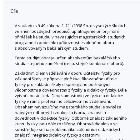
Cíle
V souladu s § 49 zákona č. 111/1998 Sb. o vysokých školách,
ve znění pozdějších předpisů, uplatňujeme při přijímání
přihlášek ke studiu v navazujících magisterských studijních
programech podmínku příbuznosti zvoleného oboru
s absolvovaným bakalářským studiem.
Tento studijní obor je určen absolventům bakalářského
studia stejného zaměření (resp. stejné kombinace oborů).
Základním cílem vzdělávání v oboru Učitelství fyziky pro
základní školy je připravit plně kvalifikovaného učitele
fyziky pro základní školy disponujícího potřebnými
vědomostmi a dovednostmi z fyziky a didaktiky fyziky. Dále
vytvořit postoj k dalšímu samostudiu ve fyzice a didaktice
fyziky v rámci profesního celoživotního vzdělávání.
Obsahem navazujícího magisterského studia je syntéza
nabytých odborných znalostí a tvorba znalostí a
dovedností v didaktice fyziky. Odborné znalosti základního
kurzu fyziky jsou dále rozšířeny. Oborová didaktika se
soustřeďuje se na problematiku základních didaktických
znalostí. Integraci didaktiky fyziky s ostatními