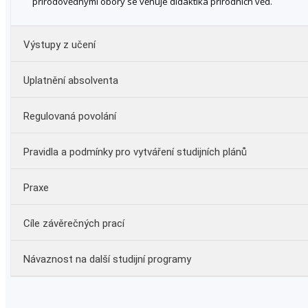
přírodovědnými obory se věnuje didaktika přírodních věd.
Výstupy z učení
Uplatnění absolventa
použít komplexní a systematicky strukturované
oborové vědomosti a dovednosti ve fyzice;
Regulovaná povolání
použít základní vědomosti a dovednosti z didaktiky
fyziky;
Učitel druhého stupně základní školy
Pravidla a podmínky pro vytváření studijních plánů
mít dostatečné kompetence k výkonu profese učitele
fyziky na základní škole.
Praxe
Cíle závěrečných prací
Návaznost na další studijní programy