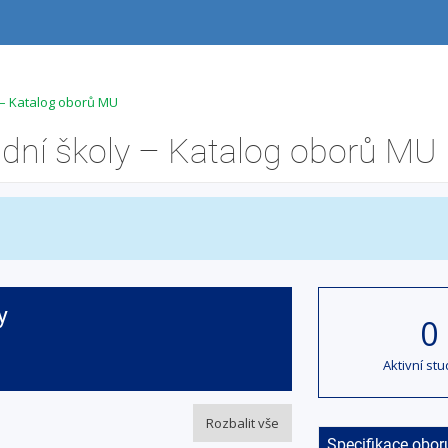
y – Katalog oborů MU
kladní školy – Katalog oborů MU
y
0
Aktivní stu
Rozbalit vše
Specifikace obor