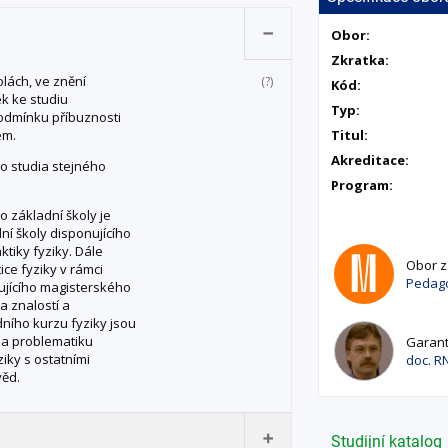
Obor:
Zkratka:
olách, ve znění
(?)
Kód:
ek ke studiu
Typ:
podmínku příbuznosti
em.
Titul:
Akreditace:
o studia stejného
Program:
o základní školy je
dní školy disponujícího
tiky fyziky. Dále
Obor za
ice fyziky v rámci
Pedago
ujícího magisterského
a znalostí a
dního kurzu fyziky jsou
na problematiku
Garant
ziky s ostatními
doc. RN
věd.
Studijní katalog