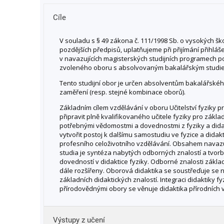
Cíle
V souladu s § 49 zákona č. 111/1998 Sb. o vysokých šk
pozdějších předpisů, uplatňujeme při přijímání přihláš
v navazujících magisterských studijních programech 
zvoleného oboru s absolvovaným bakalářským studi
Tento studijní obor je určen absolventům bakalářskéh
zaměření (resp. stejné kombinace oborů).
Základním cílem vzdělávání v oboru Učitelství fyziky pr
připravit plně kvalifikovaného učitele fyziky pro zákla
potřebnými vědomostmi a dovednostmi z fyziky a didak
vytvořit postoj k dalšímu samostudiu ve fyzice a didakt
profesního celoživotního vzdělávání. Obsahem navaz
studia je syntéza nabytých odborných znalostí a tvorb
dovedností v didaktice fyziky. Odborné znalosti zákla
dále rozšířeny. Oborová didaktika se soustřeďuje se 
základních didaktických znalostí. Integraci didaktiky fy
přírodovědnými obory se věnuje didaktika přírodních 
Výstupy z učení