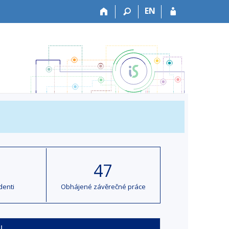
EN
47
denti
Obhájené závěrečné práce
u