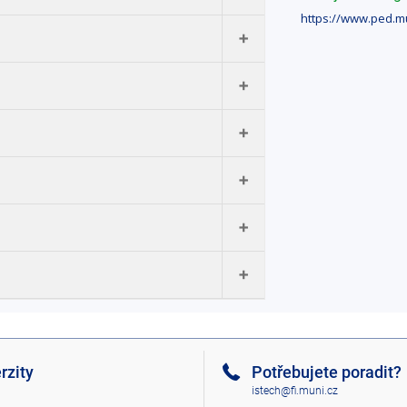
https://www.ped.mu
borové vědomosti a
 fyziky;
le fyziky na základní
rzity
Potřebujete poradit?
istech@fi.muni.cz