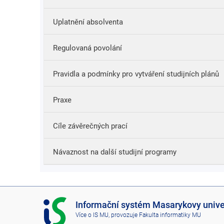
Uplatnění absolventa
použít komplexní a systematicky strukturované o
dovednosti ve fyzice;
Regulovaná povolání
použít základní vědomosti a dovednosti z didaktiky
mít dostatečné kompetence k výkonu profese učite
Učitel druhého stupně základní školy
Pravidla a podmínky pro vytváření studijních plánů
škole.
Praxe
Cíle závěrečných prací
Návaznost na další studijní programy
I
Informační systém Masarykovy unive
S
Více o IS MU
, provozuje
Fakulta informatiky MU
M