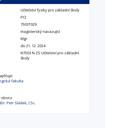
Učitelství fyziky pro základní školy
FY2
7503T029
magisterský navazující
Mgr.
do 31. 12. 2024
N7503 N-ZS Učitelství pro základní
školy
jišťuje:
gická fakulta
 oboru:
Dr. Petr Sládek, CSc.