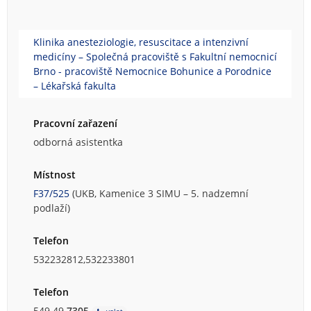
Klinika anesteziologie, resuscitace a intenzivní
medicíny – Společná pracoviště s Fakultní nemocnicí
Brno - pracoviště Nemocnice Bohunice a Porodnice
– Lékařská fakulta
Pracovní zařazení
odborná asistentka
Místnost
F37/525
(UKB, Kamenice 3 SIMU – 5. nadzemní
podlaží)
Telefon
532232812,532233801
Telefon
549 49
7305