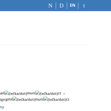
EN
ail
muni
cz
→
phil
muni
cz
vny