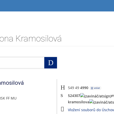
mona Kramosilová
Vyhledat
amosilová
549 49
4990
volat
524307
m
ISK FF MU
kramosilova
Vložení souborů do Úscho