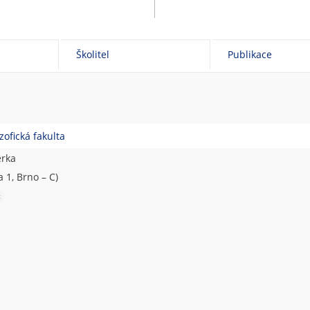
Školitel
Publikace
zofická fakulta
erka
 1, Brno – C)
t