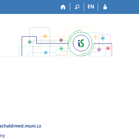
EN
achal@med.muni.cz
vny