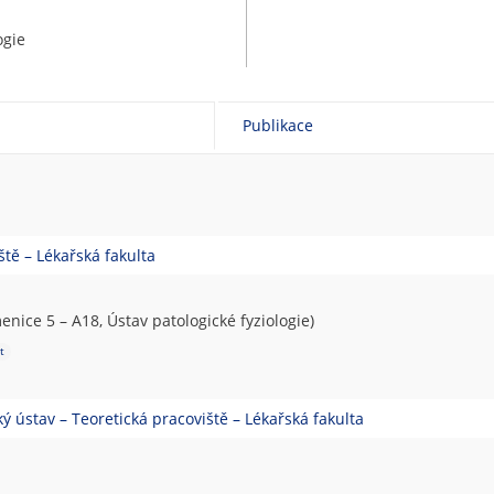
ogie
Publikace
ště – Lékařská fakulta
nice 5 – A18, Ústav patologické fyziologie)
t
ý ústav – Teoretická pracoviště – Lékařská fakulta