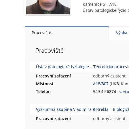
Kamenice 5 – A18
Ústav patologické fyziol
Pracoviště
Výuka
Pracoviště
Ústav patologické fyziologie – Teoretická pracovi
Pracovní zařazení
odborný asistent
Místnost
A18/307
(UKB, Kame
Telefon
549 49
6874
vola
Výzkumná skupina Vladimíra Rotrekla – Biologick
Pracovní zařazení
odborný asistent