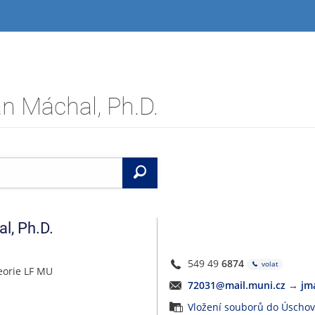
n Máchal, Ph.D.
Vyhledat
al
,
Ph.D.
549 49
6874
volat
eorie LF MU
72031@mail.muni.cz
→
jm
Vložení souborů do Úscho