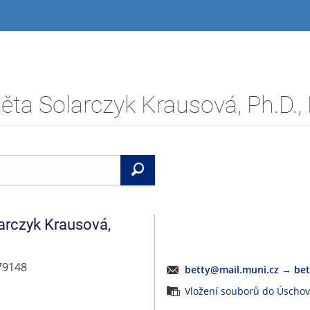
Vyhledat
arczyk Krausová
,
 79148
betty@mail.muni.cz
→
be
Vložení souborů do Úscho