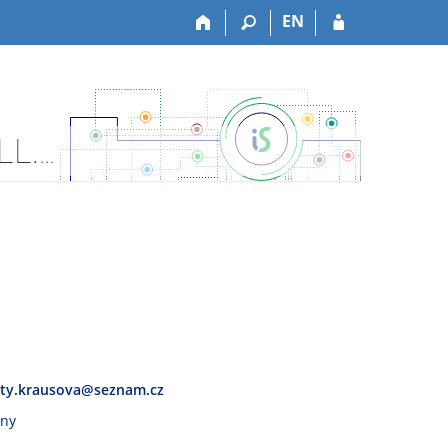
EN
Osobní stránka Mgr. Alžběta Solarczyk Krausová, Ph.D., LL.M.
tty.krausova@seznam.cz
vny