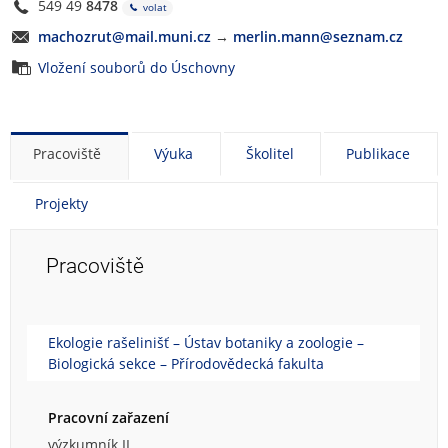
549 49
8478
volat
machozrut@mail.muni.cz
→
merlin.mann@seznam.cz
Vložení souborů do Úschovny
Pracoviště
Výuka
Školitel
Publikace
Projekty
Pracoviště
Ekologie rašelinišť – Ústav botaniky a zoologie –
Biologická sekce – Přírodovědecká fakulta
Pracovní zařazení
výzkumník II