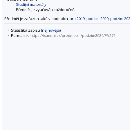
Studijní materiály
Předmět je vyučován každoročně.
Předmět je zařazen také v obdobích
jaro 2019
,
podzim 2020
,
podzim 20
Statistika zápisu (
nejnovější
)
Permalink:
https://is.muni.cz/predmet/fi/podzim2024/PV271