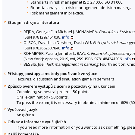
Standarts in risk managenet ISO 27 005, ISO 31 000.
Financial analysis in risk management decision making.
Risk managemant in praktice.
Studijní zdroje a literatura
REJDA, George E. a Michael J. MCNAMARA.
Principles of risk 
ISBN 9781292151038.
info
OLSON, David L. a Desheng Dash WU.
Enterprise risk manag
ISBN 9783662537848.
info
ROHMEYER, Paul a Jennifer L. BAYUK.
Financial cybersecurity 
[New York]: Apress, 2019, xxi, 259. ISBN 9781484241936.
info
BESSIS, Joël.
Risk management in banking
. Fourth edition. Ch
Přístupy, postupy a metody používané ve výuce
lectures, discussion and simulation game in seminars
Způsob ověření výstupů z učení a požadavky na ukončení
Completing semestral project - 50 points.
Oral examination - 50 points.
To pass the exam, it is necessary to obtain a minimum of 60% (60 
Vyučovací jazyk
Angličtina
Odkaz a informace vyučujících
If you need more information or you want to ask something, ple
Další komentáře