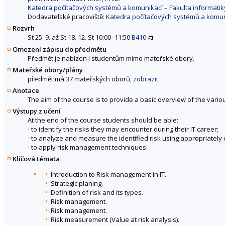
Katedra počítačových systémů a komunikací – Fakulta informatik
Dodavatelské pracoviště:
Katedra počítačových systémů a komuni
Rozvrh
St 25. 9. až St 18. 12. St 10:00–11:50
B410
Omezení zápisu do předmětu
Předmět je nabízen i studentům mimo mateřské obory.
Mateřské obory/plány
předmět má 37 mateřských oborů,
zobrazit
Anotace
The aim of the course is to provide a basic overview of the variou
Výstupy z učení
At the end of the course students should be able:
- to identify the risks they may encounter during their IT career;
- to analyze and measure the identified risk using appropriatel
- to apply risk management techniques.
Klíčová témata
Introduction to Risk management in IT.
Strategic planing.
Definition of risk and its types.
Risk management.
Risk management.
Risk measurement (Value at risk analysis).