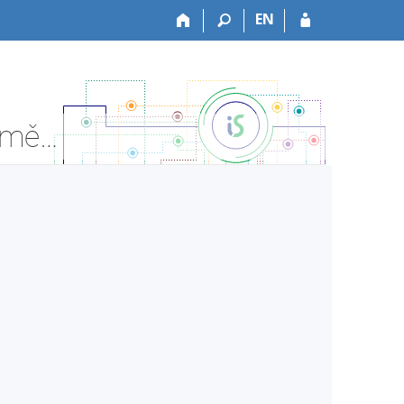
EN
FI:PV167 Seminář návrhových vzorů - Informace o předmětu