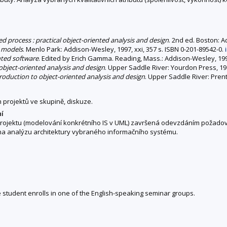
d process : practical object-oriented analysis and design
. 2nd ed. Boston: A
t models
. Menlo Park: Addison-Wesley, 1997, xxi, 357 s. ISBN 0-201-89542-0.
nted software
. Edited by Erich Gamma. Reading, Mass.: Addison-Wesley, 1995
 object-oriented analysis and design
. Upper Saddle River: Yourdon Press, 199
roduction to object-oriented analysis and design
. Upper Saddle River: Prenti
 projektů ve skupině, diskuze.
ní
 projektu (modelování konkrétního IS v UML) završená odevzdáním požad
a analýzu architektury vybraného informačního systému.
he student enrolls in one of the English-speaking seminar groups.