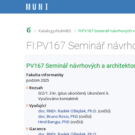
P
P
P
P
ř
ř
ř
ř
e
e
e
e
s
s
s
s
k
k
k
k
o
o
o
o
>
>
Katalog předmětů
FI:PV167 Seminář návrhových v
č
č
č
č
i
i
i
i
t
t
t
t
n
n
n
n
a
a
a
a
h
h
o
p
PV167 Seminář návrhových a architekto
o
l
b
a
r
a
s
t
Fakulta informatiky
n
v
a
i
podzim 2025
í
i
h
č
Rozsah
l
č
k
0/2/1. 3 kr. (plus ukončení). Ukončení: k.
i
k
u
Vyučováno kontaktně
š
u
Vyučující
t
doc. RNDr. Radek Ošlejšek, Ph.D.
(cvičící)
u
doc. Bruno Rossi, PhD
(cvičící)
Hind Bangui, PhD
(cvičící)
Garance
doc. RNDr. Radek Ošlejšek, Ph.D.