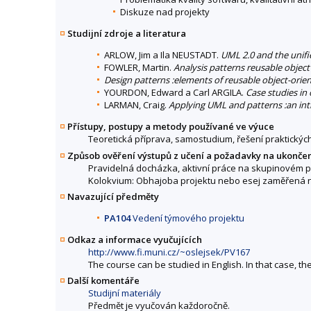
Diskuze nad projekty
Studijní zdroje a literatura
ARLOW, Jim a Ila NEUSTADT.
UML 2.0 and the unifie
FOWLER, Martin.
Analysis patterns reusable objec
Design patterns :elements of reusable object-orie
YOURDON, Edward a Carl ARGILA.
Case studies in
LARMAN, Craig.
Applying UML and patterns :an int
Přístupy, postupy a metody používané ve výuce
Teoretická příprava, samostudium, řešení praktických
Způsob ověření výstupů z učení a požadavky na ukonče
Pravidelná docházka, aktivní práce na skupinovém
Kolokvium: Obhajoba projektu nebo esej zaměřená n
Navazující předměty
PA104
Vedení týmového projektu
Odkaz a informace vyučujících
http://www.fi.muni.cz/~oslejsek/PV167
The course can be studied in English. In that case, t
Další komentáře
Studijní materiály
Předmět je vyučován každoročně.