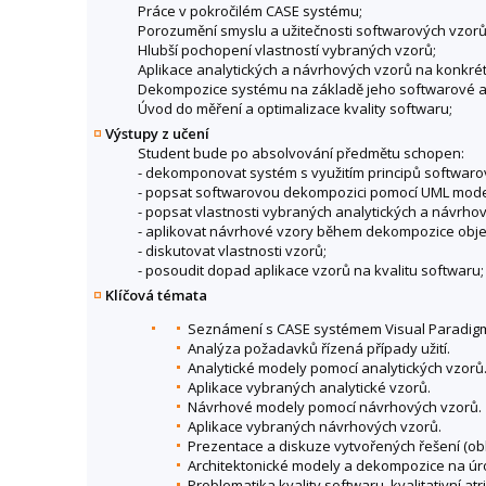
Práce v pokročilém CASE systému;
Porozumění smyslu a užitečnosti softwarových vzorů
Hlubší pochopení vlastností vybraných vzorů;
Aplikace analytických a návrhových vzorů na konkré
Dekompozice systému na základě jeho softwarové ar
Úvod do měření a optimalizace kvality softwaru;
Výstupy z učení
Student bude po absolvování předmětu schopen:
- dekomponovat systém s využitím principů softwarový
- popsat softwarovou dekompozici pomocí UML mode
- popsat vlastnosti vybraných analytických a návrho
- aplikovat návrhové vzory během dekompozice obj
- diskutovat vlastnosti vzorů;
- posoudit dopad aplikace vzorů na kvalitu softwaru;
Klíčová témata
Seznámení s CASE systémem Visual Paradigm,
Analýza požadavků řízená případy užití.
Analytické modely pomocí analytických vzorů
Aplikace vybraných analytické vzorů.
Návrhové modely pomocí návrhových vzorů.
Aplikace vybraných návrhových vzorů.
Prezentace a diskuze vytvořených řešení (ob
Architektonické modely a dekompozice na ú
Problematika kvality softwaru, kvalitativní a