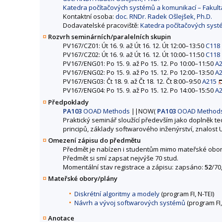
Katedra počítačových systémů a komunikací – Fakult
Kontaktní osoba:
doc. RNDr. Radek Ošlejšek, Ph.D.
Dodavatelské pracoviště:
Katedra počítačových systé
Rozvrh seminárních/paralelních skupin
PV167/CZ01: Út 16. 9. až Út 16. 12. Út 12:00–13:50
C118
PV167/CZ02: Út 16. 9. až Út 16. 12. Út 10:00–11:50
C118
PV167/ENG01: Po 15. 9. až Po 15. 12. Po 10:00–11:50
A
PV167/ENG02: Po 15. 9. až Po 15. 12. Po 12:00–13:50
A
PV167/ENG03: Čt 18. 9. až Čt 18. 12. Čt 8:00–9:50
A215
PV167/ENG04: Po 15. 9. až Po 15. 12. Po 14:00–15:50
A
Předpoklady
PA103
OOAD Methods
||
NOW
(
PA103
OOAD Method
Praktický seminář sloužící především jako doplněk 
principů, základy softwarového inženýrství, znalost
Omezení zápisu do předmětu
Předmět je nabízen i studentům mimo mateřské obor
Předmět si smí zapsat nejvýše 70 stud.
Momentální stav registrace a zápisu: zapsáno:
52
/70
Mateřské obory/plány
Diskrétní algoritmy a modely
(program FI, N-TEI)
Návrh a vývoj softwarových systémů
(program FI
Anotace