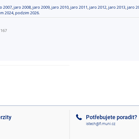
ro 2007
,
jaro 2008
,
jaro 2009
,
jaro 2010
,
jaro 2011
,
jaro 2012
,
jaro 2013
,
jaro 2
im 2024
,
podzim 2026
.
V167
rzity
Potřebujete poradit?
istech@fi.muni.cz