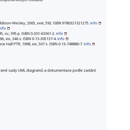
ddison-Wesley, 2005, xxiii, 592. ISBN 9780321321275.
info
info
, xv, 395 p. ISBN 0-201-63361-2.
info
6, xix, 346 s. ISBN 0-13-305137-4.
info
ce Hall PTR, 1998, xix, 507 s. ISBN 0-13-748880-7.
info
ované sady UML diagramů a dokumentace podle zadání.