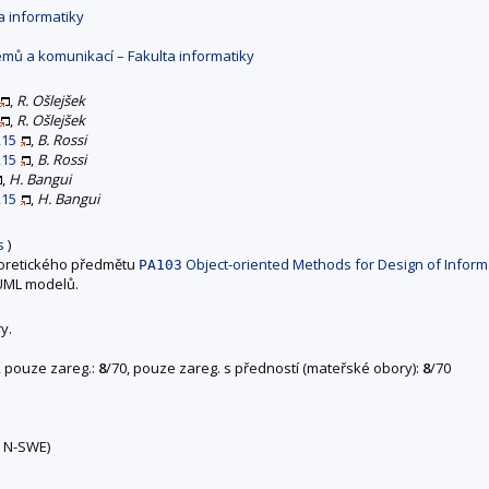
a informatiky
mů a komunikací – Fakulta informatiky
,
R. Ošlejšek
,
R. Ošlejšek
215
,
B. Rossi
215
,
B. Rossi
,
H. Bangui
215
,
H. Bangui
s
)
teoretického předmětu
Object-oriented Methods for Design of Infor
PA103
 UML modelů.
y.
, pouze zareg.:
8
/70, pouze zareg. s předností (mateřské obory):
8
/70
, N-SWE)