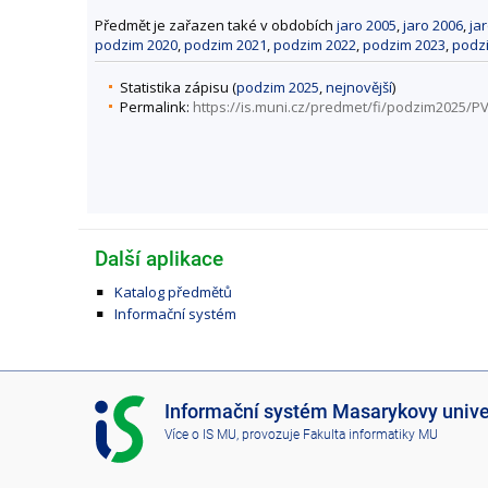
Předmět je zařazen také v obdobích
jaro 2005
,
jaro 2006
,
ja
podzim 2020
,
podzim 2021
,
podzim 2022
,
podzim 2023
,
podz
Statistika zápisu (
podzim 2025
,
nejnovější
)
Permalink:
https://is.muni.cz/predmet/fi/podzim2025/P
Další aplikace
Katalog předmětů
Informační systém
I
Informační systém Masarykovy unive
S
Více o IS MU
, provozuje
Fakulta informatiky MU
M
U