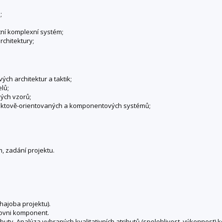
;
tní komplexní systém;
chitektury;
ch architektur a taktik;
lů;
vých vzorů;
ektově-orientovaných a komponentových systémů;
 zadání projektu.
.
hajoba projektu).
rovni komponent.
tributy. Analýza vybraných kvalitativních atributů (spolehlivost, výkonnos