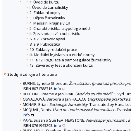
1. Úvod do kurzu
I. Úvod do žurnalistiky
2. Základní pojmy
3. Dějiny žurnalistiky
4. Mediální krajina v ČR
5. Charakteristika a typologie médií
II. Zpravodajství a publicistika
6. a 7. Zpravodajství
8. a 9. Publicistika
10. Základy redakční práce
III. Mediální legislativa a etické normy
11. a 12. Regulace a samoregulace žurnalistiky
13. Závěrečný test a ukončení kurzu
Studijní zdroje a literatura
BURNS, Lynette Sheridan.
Žurnalistika : [praktická příručka pr
ISBN 8071788716.
info
BURTON, Graeme a Jan JIRÁK.
Úvod do studia médií
. 1. vyd. B
OSVALDOVÁ, Barbora a Jan HALADA.
Encyklopedie praktické žu
MCNAIR, Brian.
Sociologie žurnalistiky
. Translated by Hana Lou
MCQUAIL, Denis.
Úvod do teorie masové komunikace
. Transla
info
PAPE, Susan a Sue FEATHERSTONE.
Newspaper journalism : a 
ISBN 0761943293.
info
RUSS-MOHL, Stephan.
Žurnalistika : komplexní průvodce prak