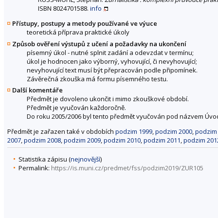
ISBN 8024701588.
info
Přístupy, postupy a metody používané ve výuce
teoretická příprava praktické úkoly
Způsob ověření výstupů z učení a požadavky na ukončení
písemný úkol - nutné splnit zadání a odevzdat v termínu;
úkol je hodnocen jako výborný, vyhovující, či nevyhovující;
nevyhovující text musí být přepracován podle připomínek.
Závěrečná zkouška má formu písemného testu.
Další komentáře
Předmět je dovoleno ukončit i mimo zkouškové období.
Předmět je vyučován každoročně.
Do roku 2005/2006 byl tento předmět vyučován pod názvem Úvod
Předmět je zařazen také v obdobích
podzim 1999
,
podzim 2000
,
podzim
2007
,
podzim 2008
,
podzim 2009
,
podzim 2010
,
podzim 2011
,
podzim 201
Statistika zápisu (
nejnovější
)
Permalink:
https://is.muni.cz/predmet/fss/podzim2019/ZUR105