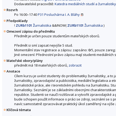
Dodavatelské pracoviště:
Katedra mediálních studií a žurnalistiky 
Rozvrh
Po 16:00–17:40
P31 Posluchárna I. A. Bláhy
Předpoklady
!
ZURb1101
Žurnalistika
&&
!
NOW
(
ZURb1101
Žurnalistika
)
Omezení zápisu do předmětu
Předmět je určen pouze studentům mateřských oborů.
Předmět si smí zapsat nejvýše 5 stud.
Momentální stav registrace a zápisu: zapsáno:
0
/5, pouze zareg.
Jiné omezení: Přednostní právo zápisu mají studenti mediálních stud
Mateřské obory/plány
předmět má 18 mateřských oborů,
zobrazit
Anotace
Cílem kurzu je uvést studenty do problematiky žurnalistiky, a to ja
žurnalistiky, zpravodajství a publicistika, mediální legislativa a e
žurnalistické práce, ale i teoretickém pohledu na žurnalistiku. 
žurnalistiky. Seznámí je se základními obecnými charakteristika
republice. Studenti se naučí rozlišovat a vytvořit zpravodajské a 
bude schopen použít informace o práci se zdroji, seznámí se s pr
navíc samostatně zpracovávat praktický úkol zaměřený na výše zm
Klíčová témata