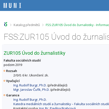
P
P
P
P
ř
ř
ř
ř
e
e
e
e
s
s
s
s
k
k
k
k
o
o
o
o
>
>
Katalog předmětů
FSS:ZUR105 Úvod do žurnalistiky - Informa
č
č
č
č
i
i
i
i
FSS:ZUR105 Úvod do žurnalis
t
t
t
t
n
n
n
n
a
a
a
a
h
h
o
p
ZUR105 Úvod do žurnalistiky
o
l
b
a
r
a
s
t
Fakulta sociálních studií
n
v
a
i
podzim 2019
í
i
h
č
Rozsah
l
č
k
2/0/0. 6 kr. Ukončení: zk.
i
k
u
Vyučující
š
u
Ing. Rudolf Burgr, Ph.D.
(přednášející)
t
Mgr. Jaroslav Čuřík, Ph.D.
(přednášející)
u
Garance
Ing. Rudolf Burgr, Ph.D.
Katedra mediálních studií a žurnalistiky – Fakulta sociálních studií
Kontaktní osoba:
Ing. Bc. Pavlína Brabcová