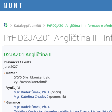
P
P
P
P
ř
ř
ř
ř
e
e
e
e
s
s
s
s
k
k
k
k
o
o
o
o
>
>
Katalog předmětů
PrF:D2JAZ01 Angličtina II - Informace o pře
č
č
č
č
i
i
i
i
PrF:D2JAZ01 Angličtina II - 
t
t
t
t
n
n
n
n
a
a
a
a
h
h
o
p
D2JAZ01 Angličtina II
o
l
b
a
r
a
s
t
Právnická fakulta
n
v
a
i
jaro 2027
í
i
h
č
Rozsah
l
č
k
0/0/0. 5 kr. Ukončení: zk.
i
k
u
Vyučováno kontaktně
š
u
Vyučující
t
Mgr. Radek Šimek, Ph.D.
(cvičící)
u
Mgr. Kateřina Chudová
(pomocník)
Garance
Mgr. Radek Šimek, Ph.D.
Oddělení Centra jazykového vzdělávání na Právnické fakultě – 