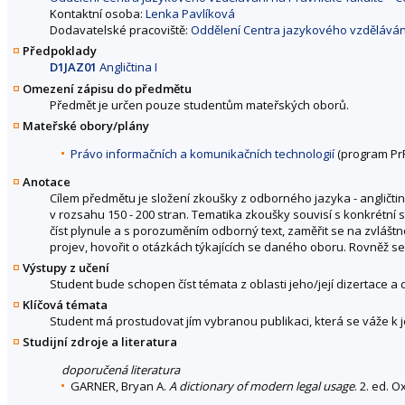
Kontaktní osoba:
Lenka Pavlíková
Dodavatelské pracoviště:
Oddělení Centra jazykového vzděláván
Předpoklady
D1JAZ01
Angličtina I
Omezení zápisu do předmětu
Předmět je určen pouze studentům mateřských oborů.
Mateřské obory/plány
Právo informačních a komunikačních technologií
(program PrF
Anotace
Cílem předmětu je složení zkoušky z odborného jazyka - angličtin
v rozsahu 150 - 200 stran. Tematika zkoušky souvisí s konkrétní
číst plynule a s porozuměním odborný text, zaměřit se na zvláš
projev, hovořit o otázkách týkajících se daného oboru. Rovněž s
Výstupy z učení
Student bude schopen číst témata z oblasti jeho/její dizertace a d
Klíčová témata
Student má prostudovat jím vybranou publikaci, která se váže k je
Studijní zdroje a literatura
doporučená literatura
GARNER, Bryan A.
A dictionary of modern legal usage
. 2. ed. 