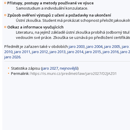
Přístupy, postupy a metody používané ve výuce
Samostudium a individuální konzulatace.
Způsob ověření výstupů z učení a požadavky na ukončení
Ústní zkouška. Student má prokázat schopnost přeložit jakoukoli
Odkaz a informace vyučujících
Literaturu, na jejímž základě ústní zkouška probíhá (odborný tit
vedoucím své práce. Zkouška se uznává po předložení certifikátu
Předmět je zařazen také v obdobích
jaro 2003
,
jaro 2004
,
jaro 2005
,
jaro
2010
,
jaro 2011
,
jaro 2012
,
jaro 2013
,
jaro 2014
,
jaro 2015
,
jaro 2016
,
jaro 
jaro 2026
.
Statistika zápisu (
jaro 2027
,
nejnovější
)
Permalink:
https://is.muni.cz/predmet/law/jaro2027/D2JAZ01