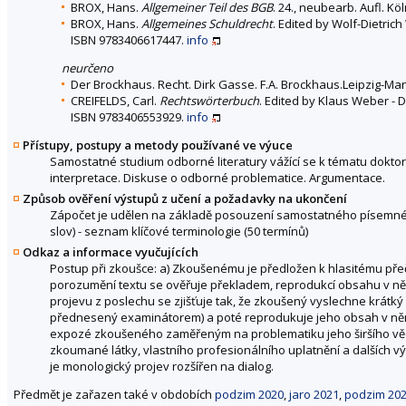
BROX, Hans.
Allgemeiner Teil des BGB
. 24., neubearb. Aufl. Kö
BROX, Hans.
Allgemeines Schuldrecht
. Edited by Wolf-Dietrich
ISBN 9783406617447.
info
neurčeno
Der Brockhaus. Recht. Dirk Gasse. F.A. Brockhaus.Leipzig-Ma
CREIFELDS, Carl.
Rechtswörterbuch
. Edited by Klaus Weber - D
ISBN 9783406553929.
info
Přístupy, postupy a metody používané ve výuce
Samostatné studium odborné literatury vážící se k tématu dokto
interpretace. Diskuse o odborné problematice. Argumentace.
Způsob ověření výstupů z učení a požadavky na ukončení
Zápočet je udělen na základě posouzení samostatného písemného 
slov) - seznam klíčové terminologie (50 termínů)
Odkaz a informace vyučujících
Postup při zkoušce: a) Zkoušenému je předložen k hlasitému přeč
porozumění textu se ověřuje překladem, reprodukcí obsahu v n
projevu z poslechu se zjišťuje tak, že zkoušený vyslechne krát
přednesený examinátorem) a poté reprodukuje jeho obsah v němec
expozé zkoušeného zaměřeným na problematiku jeho širšího vědní
zkoumané látky, vlastního profesionálního uplatnění a dalších vý
je monologický projev rozšířen na dialog.
Předmět je zařazen také v obdobích
podzim 2020
,
jaro 2021
,
podzim 20