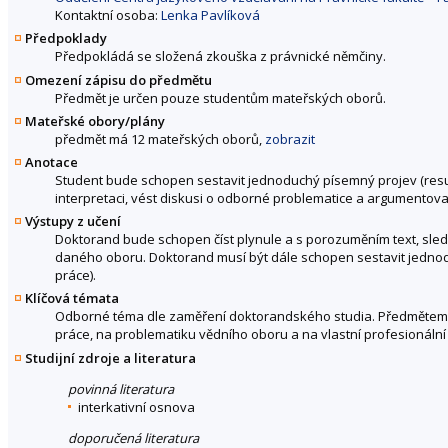
Kontaktní osoba:
Lenka Pavlíková
Předpoklady
Předpokládá se složená zkouška z právnické němčiny.
Omezení zápisu do předmětu
Předmět je určen pouze studentům mateřských oborů.
Mateřské obory/plány
předmět má 12 mateřských oborů,
zobrazit
Anotace
Student bude schopen sestavit jednoduchý písemný projev (res
interpretaci, vést diskusi o odborné problematice a argumentova
Výstupy z učení
Doktorand bude schopen číst plynule a s porozuměním text, sled
daného oboru. Doktorand musí být dále schopen sestavit jedno
práce).
Klíčová témata
Odborné téma dle zaměření doktorandského studia. Předmětem s
práce, na problematiku vědního oboru a na vlastní profesionální 
Studijní zdroje a literatura
povinná literatura
interkativní osnova
doporučená literatura