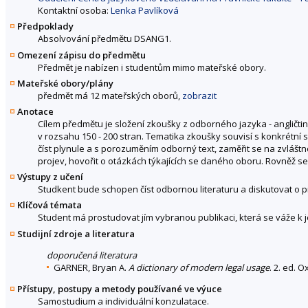
Kontaktní osoba:
Lenka Pavlíková
Předpoklady
Absolvování předmětu DSANG1.
Omezení zápisu do předmětu
Předmět je nabízen i studentům mimo mateřské obory.
Mateřské obory/plány
předmět má 12 mateřských oborů,
zobrazit
Anotace
Cílem předmětu je složení zkoušky z odborného jazyka - angličtin
v rozsahu 150 - 200 stran. Tematika zkoušky souvisí s konkrétní
číst plynule a s porozuměním odborný text, zaměřit se na zvláš
projev, hovořit o otázkách týkajících se daného oboru. Rovněž s
Výstupy z učení
Studkent bude schopen číst odbornou literaturu a diskutovat o 
Klíčová témata
Student má prostudovat jím vybranou publikaci, která se váže k je
Studijní zdroje a literatura
doporučená literatura
GARNER, Bryan A.
A dictionary of modern legal usage
. 2. ed. 
Přístupy, postupy a metody používané ve výuce
Samostudium a individuální konzulatace.