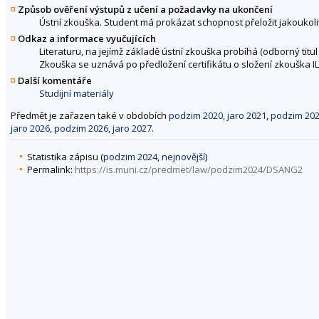
Způsob ověření výstupů z učení a požadavky na ukončení
Ústní zkouška. Student má prokázat schopnost přeložit jakoukoli
Odkaz a informace vyučujících
Literaturu, na jejímž základě ústní zkouška probíhá (odborný tit
Zkouška se uznává po předložení certifikátu o složení zkouška I
Další komentáře
Studijní materiály
Předmět je zařazen také v obdobích
podzim 2020
,
jaro 2021
,
podzim 20
jaro 2026
,
podzim 2026
,
jaro 2027
.
Statistika zápisu (
podzim 2024
,
nejnovější
)
Permalink:
https://is.muni.cz/predmet/law/podzim2024/DSANG2