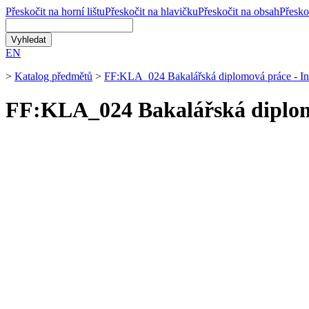
Přeskočit na horní lištu
Přeskočit na hlavičku
Přeskočit na obsah
Přesko
EN
>
Katalog předmětů
>
FF:KLA_024 Bakalářská diplomová práce - In
FF:KLA_024 Bakalářská diplom