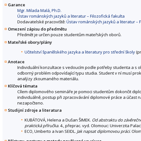
Garance
Mgr. Milada Malá, Ph.D.
Ústav románských jazyků a literatur – Filozofická fakulta
Dodavatelské pracoviště:
Ústav románských jazyků a literatur – F
Omezení zápisu do předmětu
Předmět je určen pouze studentům mateřských oborů.
Mateřské obory/plány
Učitelství španělského jazyka a literatury pro střední školy
(pr
Anotace
Individuální konzultace s vedoucím podle potřeby studenta a s 
odborný problém odpovídající typu studia. Student v ní musí pro
analýzy zkoumaného materiálu.
Klíčová témata
Cílem diplomového semináře je pomoci studentům dokončit diplom
individuálně, postup při zpracovávání diplomové práce a účast 
nezapočteno.
Studijní zdroje a literatura
KUBÁTOVÁ, Helena a Dušan ŠIMEK.
Od abstraktu do závěrečné
praktická příručka
. 4., přeprac. vyd. Olomouc: Univerzita Pal
ECO, Umberto a Ivan SEIDL.
Jak napsat diplomovou práci
. Olom