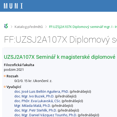
P
P
P
P
ř
ř
ř
ř
e
e
e
e
s
s
s
s
k
k
k
k
o
o
o
o
>
>
Katalog předmětů
FF:UZSJ2A107X Diplomový seminář mgr. I -
č
č
č
č
i
i
i
i
t
t
t
t
n
n
n
n
a
a
a
a
h
h
o
p
UZSJ2A107X Seminář k magisterské diplomové p
o
l
b
a
r
a
s
t
Filozofická fakulta
n
v
a
i
podzim 2021
í
i
h
č
Rozsah
l
č
k
0/2/0. 15 kr. Ukončení: z.
i
k
u
Vyučující
š
u
doc. José Luis Bellón Aguilera, PhD.
(přednášející)
t
doc. Mgr. Ivo Buzek, Ph.D.
(přednášející)
u
doc. PhDr. Eva Lukavská, CSc.
(přednášející)
Mgr. Milada Malá, Ph.D.
(přednášející)
doc. Mgr. Petr Stehlík, Ph.D.
(přednášející)
doc. Mgr. Daniel Vázquez Touriño, Ph.D.
(přednášející)