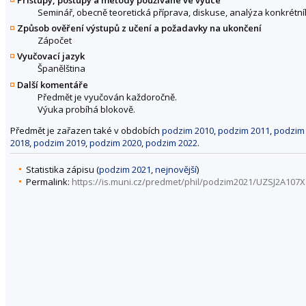
Přístupy, postupy a metody používané ve výuce
Seminář, obecně teoretická příprava, diskuse, analýza konkrétn
Způsob ověření výstupů z učení a požadavky na ukončení
Zápočet
Vyučovací jazyk
Španělština
Další komentáře
Předmět je vyučován každoročně.
Výuka probíhá blokově.
Předmět je zařazen také v obdobích
podzim 2010
,
podzim 2011
,
podzim
2018
,
podzim 2019
,
podzim 2020
,
podzim 2022
.
Statistika zápisu (
podzim 2021
,
nejnovější
)
Permalink:
https://is.muni.cz/predmet/phil/podzim2021/UZSJ2A107X