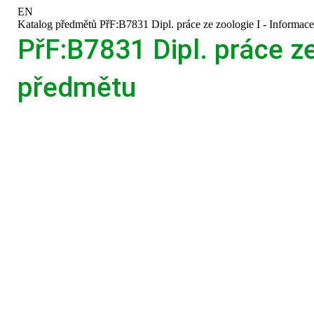
Přeskočit
Přeskočit
Přeskočit
Přeskočit
EN
na
na
na
na
>
Katalog předmětů
>
PřF:B7831 Dipl. práce ze zoologie I - Informac
horní
hlavičku
obsah
patičku
PřF:B7831 Dipl. práce ze
lištu
předmětu