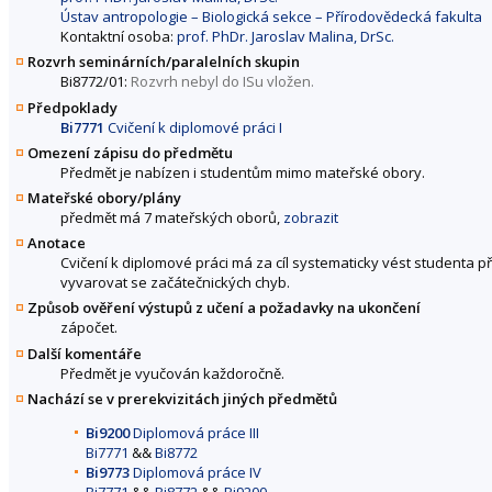
Ústav antropologie – Biologická sekce – Přírodovědecká fakulta
Kontaktní osoba:
prof. PhDr. Jaroslav Malina, DrSc.
Rozvrh seminárních/paralelních skupin
Bi8772/01:
Rozvrh nebyl do ISu vložen.
Předpoklady
Bi7771
Cvičení k diplomové práci I
Omezení zápisu do předmětu
Předmět je nabízen i studentům mimo mateřské obory.
Mateřské obory/plány
předmět má 7 mateřských oborů,
zobrazit
Anotace
Cvičení k diplomové práci má za cíl systematicky vést studenta p
vyvarovat se začátečnických chyb.
Způsob ověření výstupů z učení a požadavky na ukončení
zápočet.
Další komentáře
Předmět je vyučován každoročně.
Nachází se v prerekvizitách jiných předmětů
Bi9200
Diplomová práce III
Bi7771
&&
Bi8772
Bi9773
Diplomová práce IV
Bi7771
&&
Bi8772
&&
Bi9200