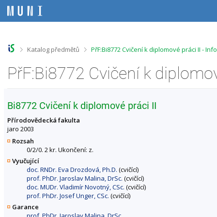
P
P
P
P
ř
ř
ř
ř
e
e
e
e
s
s
s
s
k
k
k
k
o
o
o
o
>
>
Katalog předmětů
PřF:Bi8772 Cvičení k diplomové práci II - I
č
č
č
č
i
i
i
i
PřF:Bi8772 Cvičení k diplomov
t
t
t
t
n
n
n
n
a
a
a
a
h
h
o
p
Bi8772 Cvičení k diplomové práci II
o
l
b
a
r
a
s
t
Přírodovědecká fakulta
n
v
a
i
jaro 2003
í
i
h
č
Rozsah
l
č
k
0/2/0. 2 kr. Ukončení: z.
i
k
u
Vyučující
š
u
doc. RNDr. Eva Drozdová, Ph.D.
(cvičící)
t
prof. PhDr. Jaroslav Malina, DrSc.
(cvičící)
u
doc. MUDr. Vladimír Novotný, CSc.
(cvičící)
prof. PhDr. Josef Unger, CSc.
(cvičící)
Garance
prof. PhDr. Jaroslav Malina, DrSc.