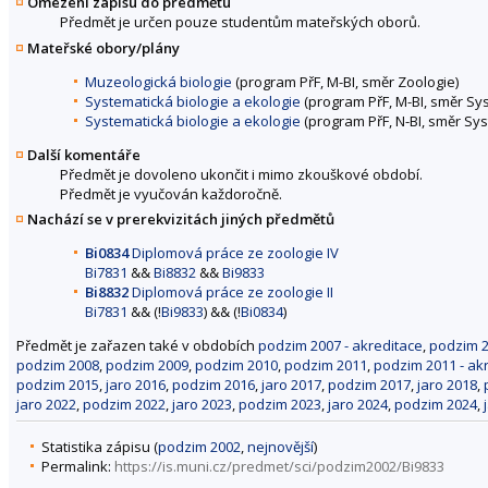
Omezení zápisu do předmětu
Předmět je určen pouze studentům mateřských oborů.
Mateřské obory/plány
Muzeologická biologie
(program PřF, M-BI, směr Zoologie)
Systematická biologie a ekologie
(program PřF, M-BI, směr Sy
Systematická biologie a ekologie
(program PřF, N-BI, směr Sys
Další komentáře
Předmět je dovoleno ukončit i mimo zkouškové období.
Předmět je vyučován každoročně.
Nachází se v prerekvizitách jiných předmětů
Bi0834
Diplomová práce ze zoologie IV
Bi7831
&&
Bi8832
&&
Bi9833
Bi8832
Diplomová práce ze zoologie II
Bi7831
&& (!
Bi9833
) && (!
Bi0834
)
Předmět je zařazen také v obdobích
podzim 2007 - akreditace
,
podzim 2
podzim 2008
,
podzim 2009
,
podzim 2010
,
podzim 2011
,
podzim 2011 - ak
podzim 2015
,
jaro 2016
,
podzim 2016
,
jaro 2017
,
podzim 2017
,
jaro 2018
,
jaro 2022
,
podzim 2022
,
jaro 2023
,
podzim 2023
,
jaro 2024
,
podzim 2024
,
Statistika zápisu (
podzim 2002
,
nejnovější
)
Permalink:
https://is.muni.cz/predmet/sci/podzim2002/Bi9833