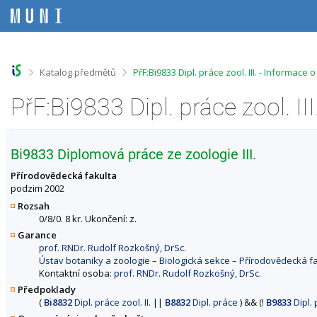
P
P
P
P
ř
ř
ř
ř
e
e
e
e
s
s
s
s
k
k
k
k
o
o
o
o
>
>
Katalog předmětů
PřF:Bi9833 Dipl. práce zool. III. - Informace
č
č
č
č
i
i
i
i
PřF:Bi9833 Dipl. práce zool. I
t
t
t
t
n
n
n
n
a
a
a
a
h
h
o
p
Bi9833 Diplomová práce ze zoologie III.
o
l
b
a
r
a
s
t
Přírodovědecká fakulta
n
v
a
i
podzim 2002
í
i
h
č
Rozsah
l
č
k
0/8/0. 8 kr. Ukončení: z.
i
k
u
Garance
š
u
prof. RNDr. Rudolf Rozkošný, DrSc.
t
Ústav botaniky a zoologie – Biologická sekce – Přírodovědecká f
u
Kontaktní osoba:
prof. RNDr. Rudolf Rozkošný, DrSc.
Předpoklady
(
Bi8832
Dipl. práce zool. II.
||
B8832
Dipl. práce
)
&&
(
!
B9833
Dipl.