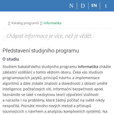
P
P
P
P
EN
ř
ř
ř
ř
e
e
e
e
s
s
s
s
>
>
Katalog programů
Informatika
k
k
k
k
o
o
o
o
„
Chápat informace je více, než je vědět.
“
č
č
č
č
i
i
i
i
t
t
t
t
Představení studijního programu
n
n
n
n
a
a
a
a
O studiu
h
h
o
p
Studiem bakalářského studijního programu
Informatika
získáte
o
l
b
a
základní vzdělání v tomto vědním oboru. Čeká vás studium
r
a
s
t
n
v
a
i
programovacích jazyků, principů návrhu a implementace
í
i
h
č
algoritmů a dále získáte znalosti a dovednosti z oblasti umělé
l
č
k
inteligence, počítačových sítí, informační bezpečnosti apod.
i
k
u
Seznámíte se také s nezbytnou teorií výpočetní složitosti
š
u
a narazíte i na problémy, které žádný počítač na světě nikdy
t
nespočítá. Poznáte mnoho nových metod a přístupů
u
souvisejících s návrhem a analýzou komplexních systémů. Na