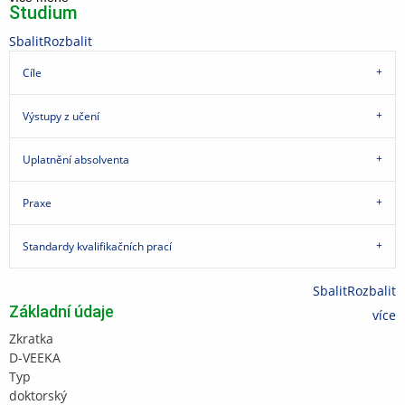
Studium
Sbalit
Rozbalit
Cíle
Výstupy z učení
Uplatnění absolventa
Praxe
Standardy kvalifikačních prací
Sbalit
Rozbalit
Základní údaje
více
Zkratka
D-VEEKA
Typ
doktorský