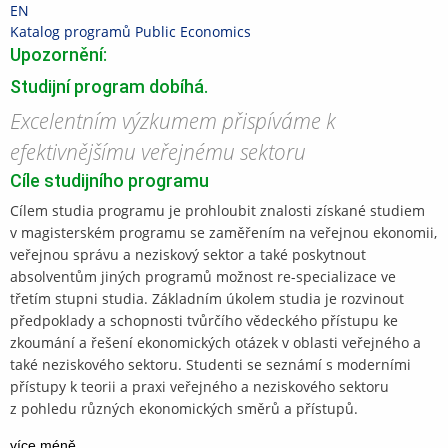
Přeskočit
Přeskočit
Přeskočit
Přeskočit
EN
na
na
na
na
>
Katalog programů
>
Public Economics
horní
hlavičku
obsah
patičku
Upozornění:
lištu
Studijní program dobíhá.
„
Excelentním výzkumem přispíváme k
efektivnějšímu veřejnému sektoru
“
Cíle studijního programu
Cílem studia programu je prohloubit znalosti získané studiem
v magisterském programu se zaměřením na veřejnou ekonomii,
veřejnou správu a neziskový sektor a také poskytnout
absolventům jiných programů možnost re-specializace ve
třetím stupni studia. Základním úkolem studia je rozvinout
předpoklady a schopnosti tvůrčího vědeckého přístupu ke
zkoumání a řešení ekonomických otázek v oblasti veřejného a
také neziskového sektoru. Studenti se seznámí s moderními
přístupy k teorii a praxi veřejného a neziskového sektoru
z pohledu různých ekonomických směrů a přístupů.
více
méně