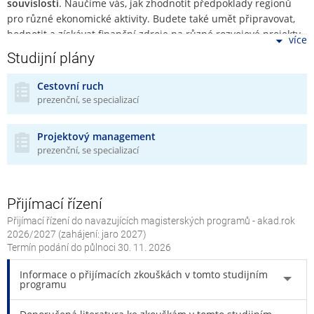
souvislosti
. Naučíme vás, jak zhodnotit předpoklady regionů
pro různé ekonomické aktivity. Budete také umět připravovat,
hodnotit a získávat finanční zdroje na různé rozvojové projekty
více
– např. dopravní, podnikatelské, environmentální nebo
Studijní plány
cestovního ruchu.
Cestovní ruch
Můžete si vybrat ze dvou specializací, kterými jsou Projektový
prezenční, se specializací
management a Cestovní ruch.
Specializace Projektový
management
se podrobněji zaměřuje na možnosti širšího
rozvoje měst a regionů.
Projektový management
Specializace Cestovní ruch
klade důraz
prezenční, se specializací
na význam a rozvoj cestovního ruchu v regionech.
Je studium programu pro vás?
Přemýšlíte nad tím, proč mají různé regiony různou
Přijímací řízení
ekonomickou úroveň a jak by se dalo pomoci chudším
Přijímací řízení do navazujících magisterských programů - akad.rok
regionům?
2026/2027 (zahájení: jaro 2027)
Zajímá vás cestovní ruch a chcete o něm vědět více?
Termín podání do půlnoci
30. 11. 2026
Chcete uplatnit své manažerské dovednosti
Informace o přijímacích zkouškách v tomto studijním
v managementu obcí, regionů a státu nebo v managementu
programu
organizací cestovního ruchu?
Láká vás podílet se na rozvojových projektech měst a