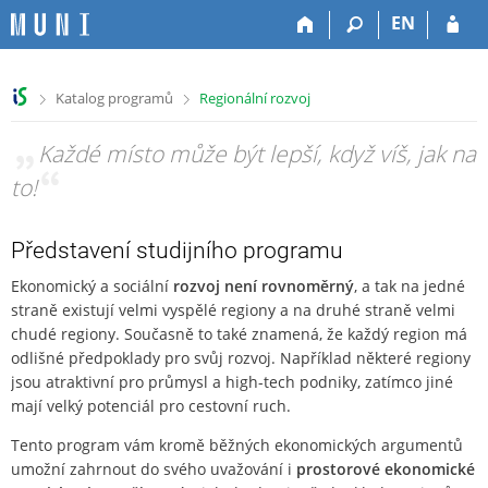
P
P
P
P
EN
ř
ř
ř
ř
e
e
e
e
s
s
s
s
>
>
Katalog programů
Regionální rozvoj
k
k
k
k
o
o
o
o
„
Každé místo může být lepší, když víš, jak na
č
č
č
č
i
i
i
i
to!
“
t
t
t
t
n
n
n
n
a
a
a
a
Představení studijního programu
h
h
o
p
Ekonomický a sociální
rozvoj není rovnoměrný
, a tak na jedné
o
l
b
a
r
a
s
t
straně existují velmi vyspělé regiony a na druhé straně velmi
n
v
a
i
chudé regiony. Současně to také znamená, že každý region má
í
i
h
č
odlišné předpoklady pro svůj rozvoj. Například některé regiony
l
č
k
jsou atraktivní pro průmysl a high-tech podniky, zatímco jiné
i
k
u
mají velký potenciál pro cestovní ruch.
š
u
Tento program vám kromě běžných ekonomických argumentů
t
umožní zahrnout do svého uvažování i
prostorové ekonomické
u