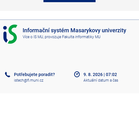
I
Informační systém Masarykovy univerzity
S
Více o IS MU
, provozuje
Fakulta informatiky MU
M
U
Potřebujete poradit?
9. 8. 2026
|
07:02
istech@fi.muni.cz
Aktuální datum a čas
Nápověda
Použití cookies
Přístupnost
Klasický IS