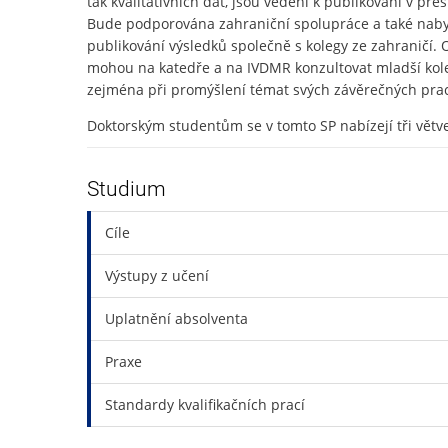
tak kvalitativních dat, jsou vedeni k publikování v p
Bude podporována zahraniční spolupráce a také nabyt
publikování výsledků společně s kolegy ze zahraničí. 
mohou na katedře a na IVDMR konzultovat mladší kol
zejména při promýšlení témat svých závěrečných prac
Doktorským studentům se v tomto SP nabízejí tři větve
Výzkum účinnosti a/nebo procesu psychoterapie
Studium
Vývoj v oblasti psychometriky zaměřený na vývoj a o
Cíle
Podpora zdraví veřejnosti vývojem a ověřováním meto
Spojovacím prvkem mezi jednotlivými větvemi SP jso
Výstupy z učení
předmět Teorie a metodologie vědy a vzájemná podpor
zaměřen přednostně výzkumně, studentům je od počá
Uplatnění absolventa
nejméně tří - v průběhu studia publikovaných nebo k 
Praxe
Standardy kvalifikačních prací