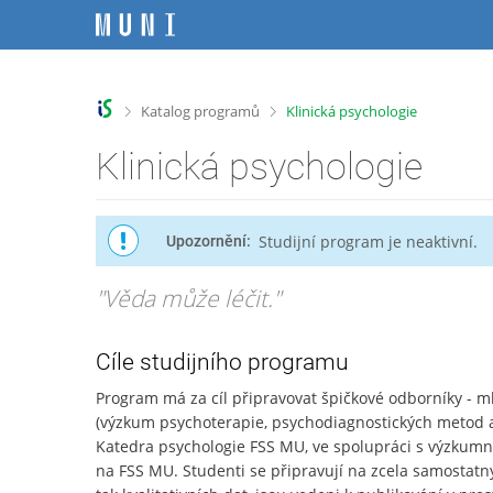
P
P
P
P
ř
ř
ř
ř
e
e
e
e
s
s
s
s
k
k
k
k
>
>
Katalog programů
Klinická psychologie
o
o
o
o
č
č
č
č
Klinická psychologie
i
i
i
i
t
t
t
t
n
n
n
n
Studijní program je neaktivní.
Upozornění:
a
a
a
a
h
h
o
p
o
l
b
a
"Věda může léčit."
r
a
s
t
n
v
a
i
í
i
h
č
Cíle studijního programu
l
č
k
Program má za cíl připravovat špičkové odborníky - ml
i
k
u
(výzkum psychoterapie, psychodiagnostických metod a m
š
u
Katedra psychologie FSS MU, ve spolupráci s výzkumn
t
na FSS MU. Studenti se připravují na zcela samostatn
u