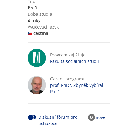
Titul
Ph.D.
Doba studia
4 roky
Vyučovací jazyk
čeština
Program zajišťuje
Fakulta sociálních studií
Garant programu
prof. PhDr. Zbyněk Vybíral,
Ph.D.
Diskusní fórum pro
0
nové
uchazeče