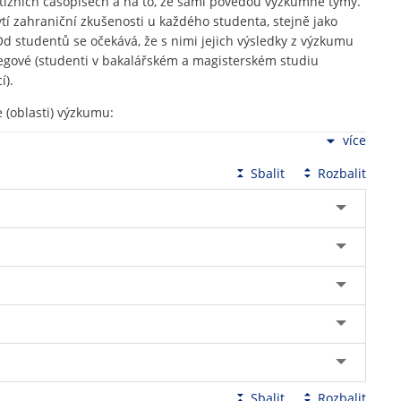
restižních časopisech a na to, že sami povedou výzkumné týmy.
í zahraniční zkušenosti u každého studenta, stejně jako
Od studentů se očekává, že s nimi jejich výsledky z výzkumu
egové (studenti v bakalářském a magisterském studiu
í).
 (oblasti) výzkumu:
více
Sbalit
Rozbalit
věřování nových psychodiagnostických metod
d a intervencí určených pro podporu zdraví
u společné výzkumné a prezentační semináře, společný
a a účast při obhajobách disertačních projektů. SP je
tku doporučována podoba disertační práce jako kolekce
publikaci přijatých - na vlastním výzkumu založených studií.
Sbalit
Rozbalit