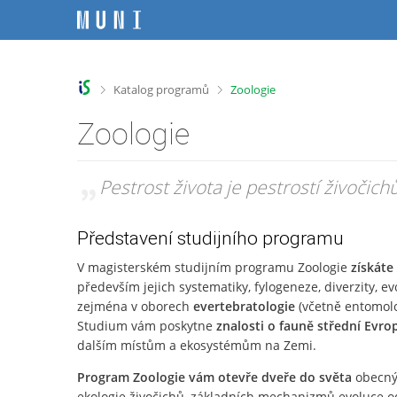
P
P
P
P
ř
ř
ř
ř
e
e
e
e
s
s
s
s
k
k
k
k
>
>
Katalog programů
Zoologie
o
o
o
o
č
č
č
č
Zoologie
i
i
i
i
t
t
t
t
n
n
n
n
„
Pestrost života je pestrostí živočich
a
a
a
a
h
h
o
p
o
l
b
a
Představení studijního programu
r
a
s
t
V magisterském studijním programu Zoologie
získáte
n
v
a
i
především jejich systematiky, fylogeneze, diverzity, ev
í
i
h
č
zejména v oborech
evertebratologie
(včetně entomolo
l
č
k
i
k
u
Studium vám poskytne
znalosti o fauně střední Evro
š
u
dalším místům a ekosystémům na Zemi.
t
Program Zoologie vám otevře dveře do světa
obecnýc
u
ekologie živočichů, základních mechanizmů evoluce o