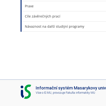
Baví vás samostatné hodnocení dat, kladení zvídav
Praxe
Jste ochotni věnovat volný čas svému výzkumu v 
Cíle závěrečných prací
Více se o našem zoologickém výzkumu dozvíte na této
botanik
Návaznost na další studijní programy
I
Informační systém Masarykovy univ
S
Více o IS MU
, provozuje
Fakulta informatiky MU
M
U