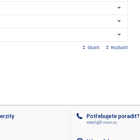
ých otázek a testování hypotéz?
rámci diplomové práce?
 stránce:
http://botzool.sci.muni.cz/veda-ocima-zoologu-a-
Sbalit
Rozbalit
erzity
Potřebujete poradit?
istech@fi.muni.cz