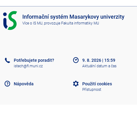
I
Informační systém Masarykovy univerzity
S
Více o IS MU
, provozuje
Fakulta informatiky MU
M
U
Potřebujete poradit?
9. 8. 2026
|
15:59
istech@fi.muni.cz
Aktuální datum a čas
Nápověda
Použití cookies
Přístupnost
Klasický IS
Nahoru