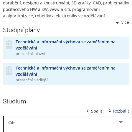
obrábění, designu a konstruování, 3D grafiky, CAD, problematiky
počítačového HW a SW, www a sítí, programování
a algoritmizace, robotiky a elektroniky ve vzdělávání.
více
Studium je zaměřeno na vytváření
oborových, pedagogických,
Studijní plány
psychologických, komunikačních
a dalších
kompetencí
.
Získané poznatky využijete jako asistenti pedagoga či jiní
Technická a informační výchova se zaměřením na
pedagogičtí pracovníci. Rozvinete své
analytické
vzdělávání
a komparativní schopnosti
, budete umět kriticky hodnotit
prezenční, hlavní
odborné publikace a efektivně je využívat v rámci výchovně
vzdělávací činnosti. Zlepšíte své
komunikační dovednosti
, které
Technická a informační výchova se zaměřením na
jsou pro práci s žáky/klienty, jejich rodiči, kolegy i odborníky
vzdělávání
z praxe naprosto nezbytné. Naučíte se také pracovat na
prezenční, vedlejší
sebereflexi
, a podpoříte tak rozvíjení postojů k sobě,
k vychovávaným jedincům i k pedagogické profesi.
Studium
Studium tohoto programu je koncipováno s důrazem na
Sbalit
Rozbalit
interdisciplinaritu
(propojení pedagogických
a psychologických předmětů)
Cíle
postupnost a gradaci
témat a předmětů od obecnějších ke
konkrétnějším