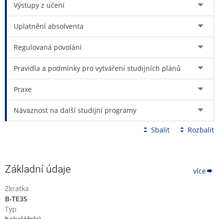
Výstupy z učení
podporu inkluze
(průřezové téma podpořené samostatným
předmětem)
Uplatnění absolventa
provázanost teorie s praxí
reflektované pedagogické praxe
Regulovaná povolání
Je studium programu pro vás?
Pravidla a podmínky pro vytváření studijních plánů
Odpovězte si na následující otázky:
Praxe
Láká vás propojení technických činností a informatiky?
Rádi předáváte své znalosti a inspirujete ostatní?
Návaznost na další studijní programy
Baví vás vytvářet něco vlastníma rukama?
Chcete se naučit 3D grafiku nebo třeba programovat?
Sbalit
Rozbalit
Pokud říkáte
ano
, pak je studium našeho programu přesně pro
vás.
Základní údaje
více
Zkratka
B-TE3S
Typ