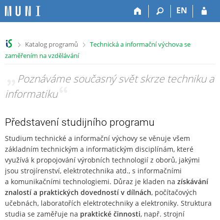
P
P
P
P
EN
ř
ř
ř
ř
e
e
e
e
s
s
s
s
>
>
Katalog programů
Technická a informační výchova se
k
k
k
k
zaměřením na vzdělávání
o
o
o
o
č
č
č
č
„
Poznáváme současný svět skrze techniku a
i
i
i
i
t
t
t
t
informatiku
“
n
n
n
n
a
a
a
a
h
h
o
p
Představení studijního programu
o
l
b
a
Studium technické a informační výchovy se věnuje všem
r
a
s
t
základním technickým a informatickým disciplínám, které
n
v
a
i
využívá k propojování výrobních technologií z oborů, jakými
í
i
h
č
l
č
k
jsou strojírenství, elektrotechnika atd., s informačními
i
k
u
a komunikačními technologiemi. Důraz je kladen na
získávání
š
u
znalostí a praktických dovedností v dílnách
, počítačových
t
učebnách, laboratořích elektrotechniky a elektroniky. Struktura
u
studia se zaměřuje na
praktické činnosti
, např. strojní