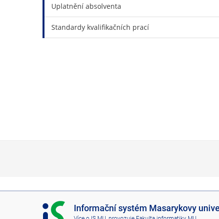
Uplatnění absolventa
Standardy kvalifikačních prací
I
Informační systém Masarykovy unive
S
Více o IS MU
, provozuje
Fakulta informatiky MU