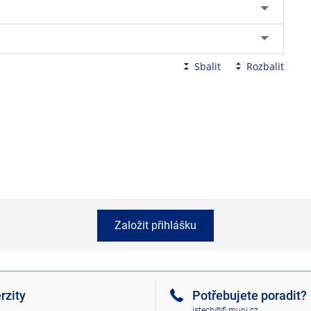
Sbalit
Rozbalit
Založit přihlášku
rzity
Potřebujete poradit?
istech@fi.muni.cz