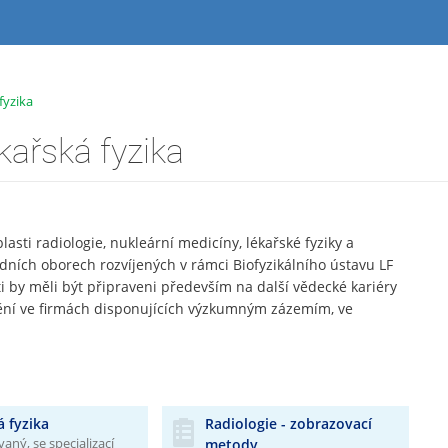
fyzika
kařská fyzika
asti radiologie, nukleární medicíny, lékařské fyziky a
dních oborech rozvíjených v rámci Biofyzikálního ústavu LF
by měli být připraveni především na další vědecké kariéry
nění ve firmách disponujících výzkumným zázemím, ve
 fyzika
Radiologie - zobrazovací
ný, se specializací
metody