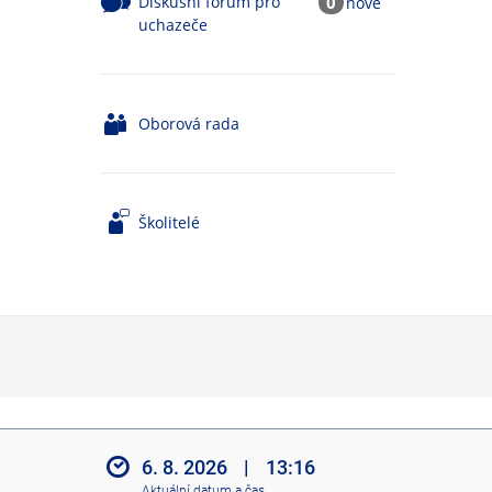
Diskusní fórum pro
0
nové
uchazeče
Oborová rada
Školitelé
6. 8. 2026
|
13:16
Aktuální datum a čas