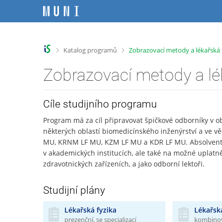
P
P
P
P
ř
ř
ř
ř
e
e
e
e
s
s
s
s
k
k
k
k
>
>
Katalog programů
Zobrazovací metody a lékařská 
o
o
o
o
č
č
č
č
Zobrazovací metody a lé
i
i
i
i
t
t
t
t
n
n
n
n
Cíle studijního programu
a
a
a
a
h
h
o
p
Program má za cíl připravovat špičkové odborníky v obl
o
l
b
a
některých oblastí biomedicínského inženýrství a ve vě
r
a
s
t
MU, KRNM LF MU, KZM LF MU a KDR LF MU. Absolventi 
n
v
a
i
v akademických institucích, ale také na možné uplat
í
i
h
č
zdravotnických zařízeních, a jako odborní lektoři.
l
č
k
i
k
u
Studijní plány
š
u
t
Lékařská fyzika
Lékařská
u
prezenční, se specializací
kombinova