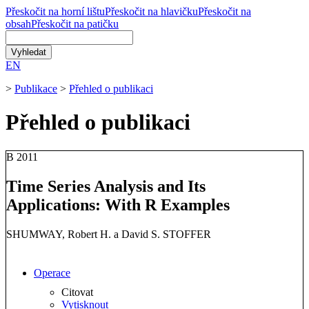
Přeskočit na horní lištu
Přeskočit na hlavičku
Přeskočit na
obsah
Přeskočit na patičku
EN
>
Publikace
>
Přehled o publikaci
Přehled o publikaci
B
2011
Time Series Analysis and Its
Applications: With R Examples
SHUMWAY, Robert H. a David S. STOFFER
Operace
Citovat
Vytisknout