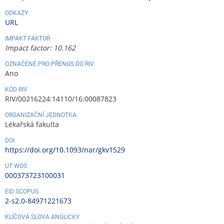
ODKAZY
URL
IMPAKT FAKTOR
Impact factor: 10.162
OZNAČENÉ PRO PŘENOS DO RIV
Ano
KÓD RIV
RIV/00216224:14110/16:00087823
ORGANIZAČNÍ JEDNOTKA
Lékařská fakulta
DOI
https://doi.org/10.1093/nar/gkv1529
UT WOS
000373723100031
EID SCOPUS
2-s2.0-84971221673
KLÍČOVÁ SLOVA ANGLICKY