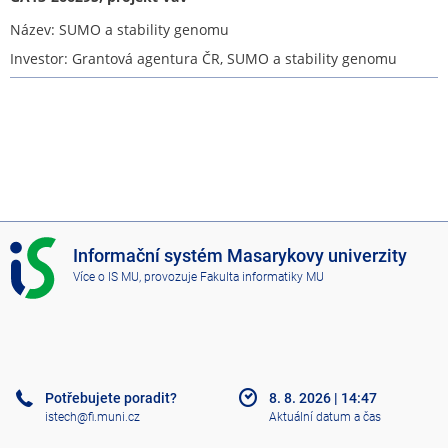
Název: SUMO a stability genomu
Investor: Grantová agentura ČR, SUMO a stability genomu
I
Informační systém Masarykovy univerzity
S
Více o IS MU
, provozuje
Fakulta informatiky MU
M
U
Potřebujete poradit?
8. 8. 2026
|
14:47
istech@fi.muni.cz
Aktuální datum a čas