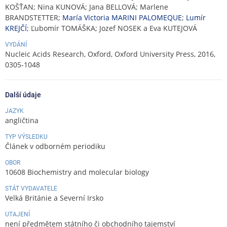
KOŠŤAN; Nina KUNOVÁ; Jana BELLOVÁ; Marlene
BRANDSTETTER;
María Victoria MARINI PALOMEQUE
;
Lumír
KREJČÍ
; Ľubomír TOMÁŠKA; Jozef NOSEK a Eva KUTEJOVÁ
VYDÁNÍ
Nucleic Acids Research, Oxford, Oxford University Press, 2016,
0305-1048
Další údaje
JAZYK
angličtina
TYP VÝSLEDKU
Článek v odborném periodiku
OBOR
10608 Biochemistry and molecular biology
STÁT VYDAVATELE
Velká Británie a Severní Irsko
UTAJENÍ
není předmětem státního či obchodního tajemství