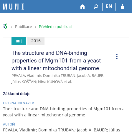
P
P
P
P
EN
ř
ř
ř
ř
e
e
e
e
s
s
s
s
>
>
Publikace
Přehled o publikaci
k
k
k
k
o
o
o
o
č
č
č
č
2016
J
i
i
i
i
The structure and DNA-binding
t
t
t
t
O
p
n
n
n
n
properties of Mgm101 from a yeast
e
a
a
a
a
r
with a linear mitochondrial genome
a
h
h
o
p
c
PEVALA, Vladimír; Dominika TRUBAN; Jacob A. BAUER;
o
l
b
a
e
Július KOŠŤAN; Nina KUNOVÁ et al.
r
a
s
t
n
v
a
i
Základní údaje
í
i
h
č
l
č
k
ORIGINÁLNÍ NÁZEV
i
k
u
The structure and DNA-binding properties of Mgm101 from a
š
u
yeast with a linear mitochondrial genome
t
AUTOŘI
u
PEVALA, Vladimír; Dominika TRUBAN; Jacob A. BAUER; Július