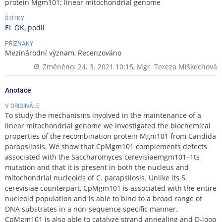
protein Mgm101; linear mitochondrial genome
ŠTÍTKY
EL OK
,
podil
PŘÍZNAKY
Mezinárodní význam, Recenzováno
Změněno: 24. 3. 2021 10:15,
Mgr. Tereza Miškechová
Anotace
V ORIGINÁLE
To study the mechanisms involved in the maintenance of a
linear mitochondrial genome we investigated the biochemical
properties of the recombination protein Mgm101 from Candida
parapsilosis. We show that CpMgm101 complements defects
associated with the Saccharomyces cerevisiaemgm101–1ts
mutation and that it is present in both the nucleus and
mitochondrial nucleoids of C. parapsilosis. Unlike its S.
cerevisiae counterpart, CpMgm101 is associated with the entire
nucleoid population and is able to bind to a broad range of
DNA substrates in a non-sequence specific manner.
CpMgm101 is also able to catalyze strand annealing and D-loop