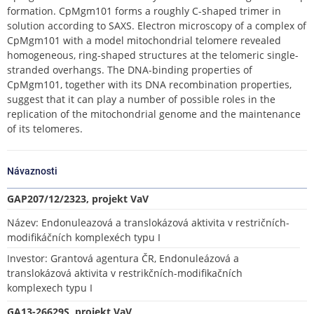
formation. CpMgm101 forms a roughly C-shaped trimer in
solution according to SAXS. Electron microscopy of a complex of
CpMgm101 with a model mitochondrial telomere revealed
homogeneous, ring-shaped structures at the telomeric single-
stranded overhangs. The DNA-binding properties of
CpMgm101, together with its DNA recombination properties,
suggest that it can play a number of possible roles in the
replication of the mitochondrial genome and the maintenance
of its telomeres.
Návaznosti
GAP207/12/2323, projekt VaV
Název: Endonuleazová a translokázová aktivita v restričních-
modifikáčních komplexéch typu I
Investor: Grantová agentura ČR, Endonuleázová a
translokázová aktivita v restrikčních-modifikačních
komplexech typu I
GA13-26629S, projekt VaV