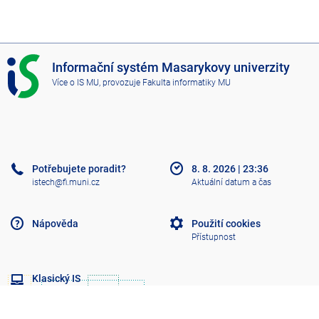
I
Informační systém Masarykovy univerzity
S
Více o IS MU
, provozuje
Fakulta informatiky MU
M
U
Potřebujete poradit?
8. 8. 2026
|
23:36
istech@fi.muni.cz
Aktuální datum a čas
Nápověda
Použití cookies
Přístupnost
Klasický IS