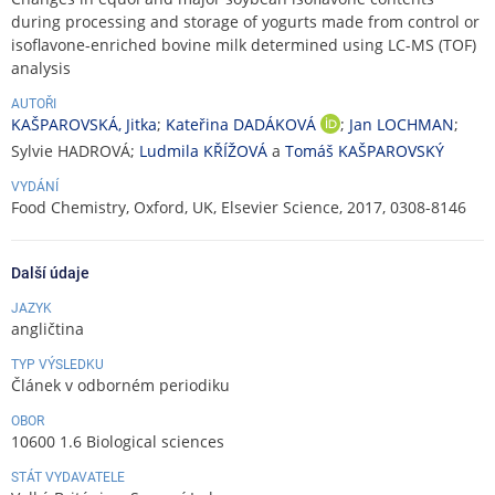
during processing and storage of yogurts made from control or
isoflavone-enriched bovine milk determined using LC-MS (TOF)
analysis
AUTOŘI
KAŠPAROVSKÁ, Jitka
;
Kateřina DADÁKOVÁ
;
Jan LOCHMAN
;
O
R
Sylvie HADROVÁ;
Ludmila KŘÍŽOVÁ
a
Tomáš KAŠPAROVSKÝ
C
VYDÁNÍ
I
Food Chemistry, Oxford, UK, Elsevier Science, 2017, 0308-8146
D
Další údaje
JAZYK
angličtina
TYP VÝSLEDKU
Článek v odborném periodiku
OBOR
10600 1.6 Biological sciences
STÁT VYDAVATELE