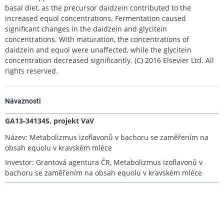
basal diet, as the precursor daidzein contributed to the
increased equol concentrations. Fermentation caused
significant changes in the daidzein and glycitein
concentrations. With maturation, the concentrations of
daidzein and equol were unaffected, while the glycitein
concentration decreased significantly. (C) 2016 Elsevier Ltd. All
rights reserved.
Návaznosti
GA13-34134S, projekt VaV
Název: Metabolizmus izoflavonů v bachoru se zaměřením na
obsah equolu v kravském mléce
Investor: Grantová agentura ČR, Metabolizmus izoflavonů v
bachoru se zaměřením na obsah equolu v kravském mléce