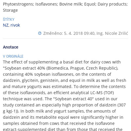
Phytoestrogens; Isoflavones; Bovine milk; Equol; Dairy products;
Storage
ŠTÍTKY
NZ
,
rivok
Změněno: 5. 4. 2018 09:40,
Ing. Nicole Zrilić
Anotace
V ORIGINÁLE
The effect of supplementing a basal diet for dairy cows with
"Soybean extract 40% (Biomedica, Prague, Czech Republic),
containing 40% soybean isoflavones, on the contents of
daidzein, glycitein, genistein, and equol in milk as well as fresh
and mature yogurts was estimated. To determine the contents
of these isoflavonoids, an efficient analytical LC-MS (TOF)
technique was used. The "Soybean extract 40" used in our
study contained an especially high proportion of daidzein (307
g kg(-1)). In both milk and yogurt samples, the amounts of
daidzein and its metabolite equol were significantly higher in
samples obtained from cows that received the isoflavone
extract-supplemented diet than from those that received the