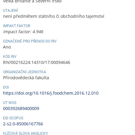
Velká Británie a Severní Irsko
UTAJENÍ
není předmětem státního či obchodního tajemství
IMPAKT FAKTOR
Impact factor: 4.946
OZNAČENÉ PRO PŘENOS DO RIV
Ano
KÓD RIV
RIV/00216224:14310/17:00094646
ORGANIZAČNÍ JEDNOTKA
Přírodovědecká fakulta
DOI
https://doi.org/10.1016/j.foodchem.2016.12.010
UT WOS
000392689400009
EID SCOPUS
2-s2.0-85006167766
KLÍČOVÁ SLOVA ANGLICKY