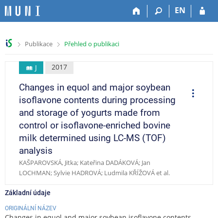
P
P
P
P
EN
ř
ř
ř
ř
e
e
e
e
s
s
s
s
>
>
Publikace
Přehled o publikaci
k
k
k
k
o
o
o
o
č
č
č
č
2017
J
i
i
i
i
Changes in equol and major soybean
t
t
t
t
O
p
n
n
n
n
isoflavone contents during processing
e
a
a
a
a
r
and storage of yogurts made from
a
h
h
o
p
c
control or isoflavone-enriched bovine
o
l
b
a
e
milk determined using LC-MS (TOF)
r
a
s
t
n
v
a
i
analysis
í
i
h
č
KAŠPAROVSKÁ, Jitka; Kateřina DADÁKOVÁ; Jan
l
č
k
LOCHMAN; Sylvie HADROVÁ; Ludmila KŘÍŽOVÁ et al.
i
k
u
š
u
Základní údaje
t
ORIGINÁLNÍ NÁZEV
u
Changes in equol and major soybean isoflavone contents