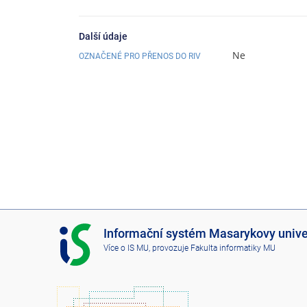
Další údaje
Ne
OZNAČENÉ PRO PŘENOS DO RIV
I
Informační systém Masarykovy unive
S
Více o IS MU
, provozuje
Fakulta informatiky MU
M
U