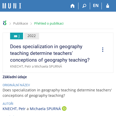
P
P
P
P
EN
ř
ř
ř
ř
e
e
e
e
s
s
s
s
>
>
Publikace
Přehled o publikaci
k
k
k
k
o
o
o
o
č
č
č
č
2022
J
i
i
i
i
Does specialization in geography
t
t
t
t
O
p
n
n
n
n
teaching determine teachers'
e
a
a
a
a
r
conceptions of geography teaching?
a
h
h
o
p
c
KNECHT, Petr a Michaela SPURNÁ
o
l
b
a
e
r
a
s
t
Základní údaje
n
v
a
i
í
i
h
č
ORIGINÁLNÍ NÁZEV
l
č
k
Does specialization in geography teaching determine teachers'
i
k
u
conceptions of geography teaching?
š
u
AUTOŘI
t
KNECHT, Petr
a
Michaela SPURNÁ
O
u
R