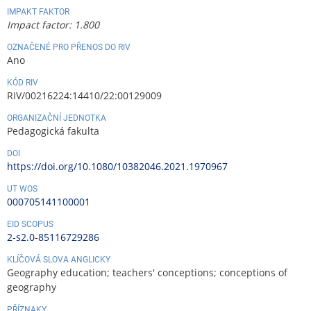
IMPAKT FAKTOR
Impact factor: 1.800
OZNAČENÉ PRO PŘENOS DO RIV
Ano
KÓD RIV
RIV/00216224:14410/22:00129009
ORGANIZAČNÍ JEDNOTKA
Pedagogická fakulta
DOI
https://doi.org/10.1080/10382046.2021.1970967
UT WOS
000705141100001
EID SCOPUS
2-s2.0-85116729286
KLÍČOVÁ SLOVA ANGLICKY
Geography education; teachers' conceptions; conceptions of
geography
PŘÍZNAKY