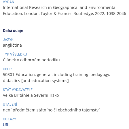
VYDÁNÍ
C
International Research in Geographical and Environmental
I
Education, London, Taylor & Francis, Routledge, 2022, 1038-2046
D
Další údaje
JAZYK
angličtina
TYP VÝSLEDKU
Článek v odborném periodiku
OBOR
50301 Education, general; including training, pedagogy,
didactics [and education systems]
STÁT VYDAVATELE
Velká Británie a Severní Irsko
UTAJENÍ
není předmětem státního či obchodního tajemství
ODKAZY
URL