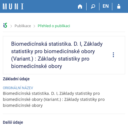
P
P
P
P
EN
ř
ř
ř
ř
e
e
e
e
s
s
s
s
>
>
Publikace
Přehled o publikaci
k
k
k
k
o
o
o
o
č
č
č
č
Biomedicínská statistika. D. I, Základy
i
i
i
i
statistiky pro biomedicínské obory
t
t
t
t
O
p
n
n
n
n
(Variant.) : Základy statistiky pro
e
a
a
a
a
r
biomedicínské obory
a
h
h
o
p
c
o
l
b
a
e
Základní údaje
r
a
s
t
n
v
a
i
ORIGINÁLNÍ NÁZEV
í
i
h
č
Biomedicínská statistika. D. I, Základy statistiky pro
l
č
k
biomedicínské obory (Variant.) : Základy statistiky pro
i
k
u
biomedicínské obory
š
u
t
Další údaje
u