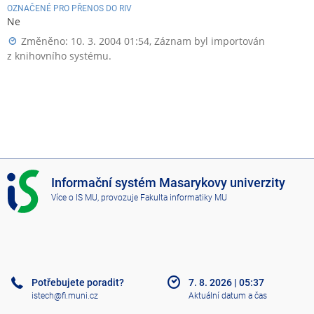
OZNAČENÉ PRO PŘENOS DO RIV
Ne
Změněno: 10. 3. 2004 01:54, Záznam byl importován
z knihovního systému.
I
Informační systém Masarykovy univerzity
S
Více o IS MU
, provozuje
Fakulta informatiky MU
M
U
Potřebujete poradit?
7. 8. 2026
|
05:37
istech@fi.muni.cz
Aktuální datum a čas