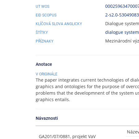
0002596347000
UT WOS
2-s2.0-5304908
EID SCOPUS
Dialogue system
KLÍČOVÁ SLOVA ANGLICKY
dialogue system
ŠTÍTKY
Mezinárodní vý
PŘÍZNAKY
Anotace
V ORIGINÁLE
The paper integrates current technologies of di
graphics and ontologies for the purpose of overc
problems that the developmnent of the system us
graphics entails.
Návaznosti
Název
GA201/07/0881, projekt VaV