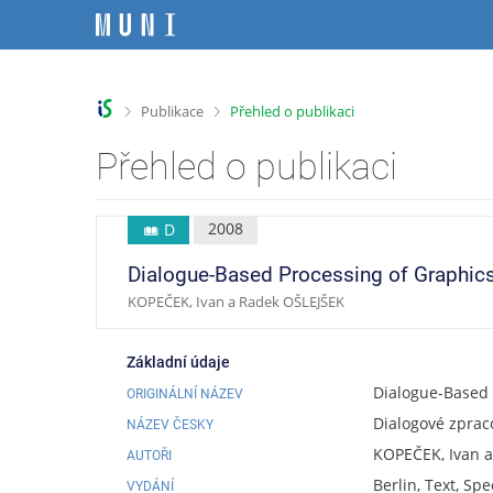
P
P
P
P
ř
ř
ř
ř
e
e
e
e
s
s
s
s
k
k
k
k
>
>
Publikace
Přehled o publikaci
o
o
o
o
č
č
č
č
Přehled o publikaci
i
i
i
i
t
t
t
t
n
n
n
n
2008
D
a
a
a
a
h
h
o
p
Dialogue-Based Processing of Graphics
o
l
b
a
KOPEČEK, Ivan a Radek OŠLEJŠEK
r
a
s
t
n
v
a
i
í
i
h
č
Základní údaje
l
č
k
Dialogue-Based 
ORIGINÁLNÍ NÁZEV
i
k
u
Dialogové zpraco
š
u
NÁZEV ČESKY
t
KOPEČEK, Ivan 
AUTOŘI
u
Berlin, Text, Sp
VYDÁNÍ