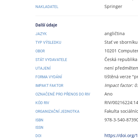
Springer
NAKLADATEL
Další údaje
angličtina
JAZYK
Stať ve sborníku
TYP VÝSLEDKU
10201 Computer 
OBOR
Česká republika
STÁT VYDAVATELE
není předmětem 
UTAJENÍ
tištěná verze "p
FORMA VYDÁNÍ
Impact factor: 0
IMPAKT FAKTOR
Ano
OZNAČENÉ PRO PŘENOS DO RIV
RIV/00216224:1
KÓD RIV
Fakulta sociální
ORGANIZAČNÍ JEDNOTKA
978-3-540-8739
ISBN
ISSN
https://doi.org
DOI