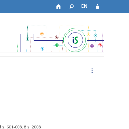
EN
O
p
e
r
a
c
e
 s. 601-608, 8 s. 2008