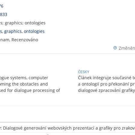
76
3833
s; graphics; ontologies
s
,
graphics
,
ontologies
znam, Recenzováno
Změněno
ČESKY
alogue systems, computer
Článek integruje současné t
oming the obstacles and
a ontologií pro překonání pr
ed for dialogue processing of
dialogové zpracování grafiky
: Dialogové generování webovských prezentací a grafiky pro zrakov