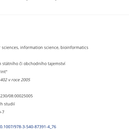
sciences, information science, bioinformatics
státního či obchodního tajemství
rint"
.402 v roce 2005
4230/08:00025005
ch studií
0-7
/10.1007/978-3-540-87391-4_76