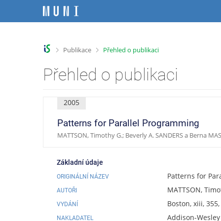
P
P
P
P
ř
ř
ř
ř
e
e
e
e
s
s
s
s
k
k
k
k
>
>
Publikace
Přehled o publikaci
o
o
o
o
č
č
č
č
Přehled o publikaci
i
i
i
i
t
t
t
t
n
n
n
n
2005
a
a
a
a
h
h
o
p
Patterns for Parallel Programming
o
l
b
a
MATTSON, Timothy G.; Beverly A. SANDERS a Berna MA
r
a
s
t
n
v
a
i
í
i
h
č
Základní údaje
l
č
k
Patterns for Pa
ORIGINÁLNÍ NÁZEV
i
k
u
MATTSON, Timot
š
u
AUTOŘI
t
Boston, xiii, 355
VYDÁNÍ
u
Addison-Wesley
NAKLADATEL