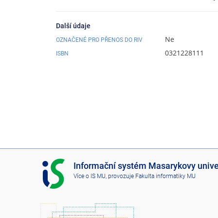
Další údaje
Ne
OZNAČENÉ PRO PŘENOS DO RIV
0321228111
ISBN
I
Informační systém Masarykovy unive
S
Více o IS MU
, provozuje
Fakulta informatiky MU
M
U