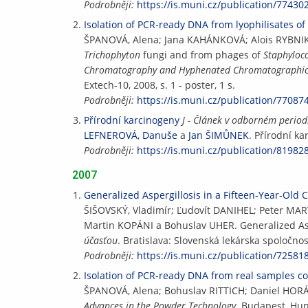
Podrobněji:
https://is.muni.cz/publication/77430
Isolation of PCR-ready DNA from lyophilisates of
ŠPANOVÁ, Alena; Jana KAHÁNKOVÁ; Alois RYBNI
Trichophyton
fungi and from phages of
Staphyloc
Chromatography and Hyphenated Chromatographic An
Extech-10, 2008, s. 1 - poster, 1 s.
Podrobněji:
https://is.muni.cz/publication/77087
Přírodní karcinogeny
J - Článek v odborném period
LEFNEROVÁ, Danuše
a
Jan ŠIMŮNEK
. Přírodní k
Podrobněji:
https://is.muni.cz/publication/81982
2007
Generalized Aspergillosis in a Fifteen-Year-Old C
ŠIŠOVSKÝ, Vladimír; Ľudovít DANIHEL; Peter MA
Martin KOPÁNI a Bohuslav UHER. Generalized Aspe
účasťou
. Bratislava: Slovenská lekárska spoločnos
Podrobněji:
https://is.muni.cz/publication/72581
Isolation of PCR-ready DNA from real samples co
ŠPANOVÁ, Alena; Bohuslav RITTICH; Daniel HORÁK
Advances in the Powder Technology
. Budapest, Hun