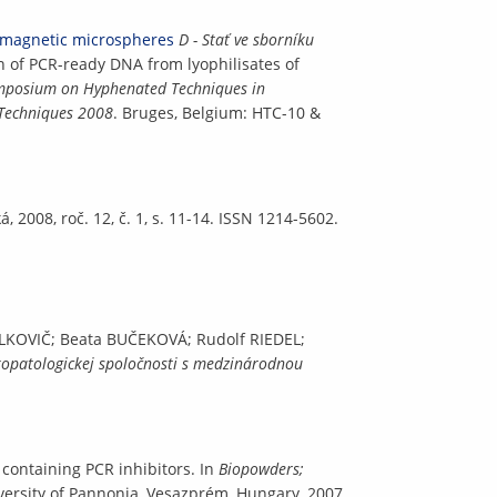
magnetic microspheres
D - Stať ve sborníku
n of PCR-ready DNA from lyophilisates of
ymposium on Hyphenated Techniques in
 Techniques 2008
. Bruges, Belgium: HTC-10 &
, 2008, roč. 12, č. 1, s. 11-14. ISSN 1214-5602.
ALKOVIČ; Beata BUČEKOVÁ; Rudolf RIEDEL;
kopatologickej spoločnosti s medzinárodnou
containing PCR inhibitors. In
Biopowders;
versity of Pannonia, Vesazprém, Hungary, 2007,