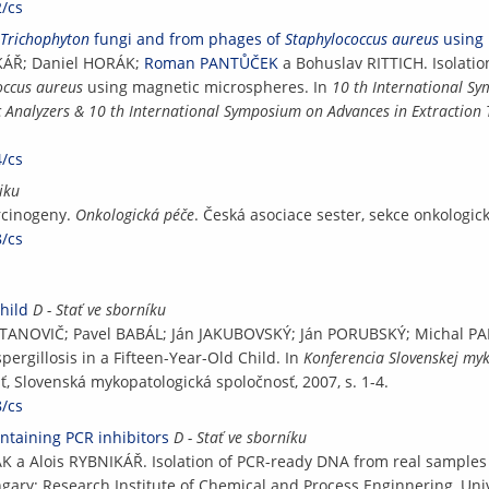
2/cs
Trichophyton
fungi and from phages of
Staphylococcus aureus
using 
KÁŘ; Daniel HORÁK;
Roman PANTŮČEK
a Bohuslav RITTICH. Isolatio
occus aureus
using magnetic microspheres. In
10 th International S
alyzers & 10 th International Symposium on Advances in Extraction
4/cs
iku
arcinogeny.
Onkologická péče
. Česká asociace sester, sekce onkologická
8/cs
hild
D - Stať ve sborníku
RTANOVIČ; Pavel BABÁL; Ján JAKUBOVSKÝ; Ján PORUBSKÝ; Michal P
rgillosis in a Fifteen-Year-Old Child. In
Konferencia Slovenskej my
ť, Slovenská mykopatologická spoločnosť, 2007, s. 1-4.
8/cs
ntaining PCR inhibitors
D - Stať ve sborníku
 a Alois RYBNIKÁŘ. Isolation of PCR-ready DNA from real samples 
gary: Research Institute of Chemical and Process Enginnering, Uni