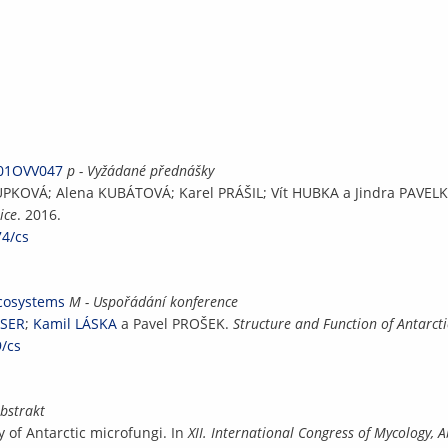
P01OVV047
p - Vyžádané přednášky
PKOVÁ; Alena KUBÁTOVÁ; Karel PRÁŠIL; Vít HUBKA a Jindra PAVELKO
ice
. 2016.
74/cs
Ecosystems
M - Uspořádání konference
OSER
;
Kamil LÁSKA
a Pavel PROŠEK.
Structure and Function of Antarcti
9/cs
abstrakt
ty of Antarctic microfungi. In
XII. International Congress of Mycology, 