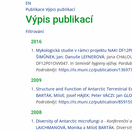
Přeskočit
Přeskočit
Přeskočit
Přeskočit
EN
na
na
na
na
>
Publikace
>
Výpis publikací
horní
hlavičku
obsah
patičku
Výpis publikací
lištu
Filtrování
2016
Mykologická studie v rámci projektu NAKI DF12
ŠIMŮNEK, Jan
;
Danuše LEFNEROVÁ
; Jana CHALOU
DF12P01OVV047. In
Seminář hygieny výživy, Pardub
Podrobněji:
https://is.muni.cz/publication/13697
2009
Structure and Function of Antarctic Terrestrial 
BARTÁK, Miloš
;
Josef HÁJEK
;
Peter VÁCZI
;
Jan GL
Podrobněji:
https://is.muni.cz/publication/85915
2008
Diversity of Antarctic microfungi
a - Konferenční 
LAICHMANOVÁ, Monika
a
Miloš BARTÁK
. Diversi