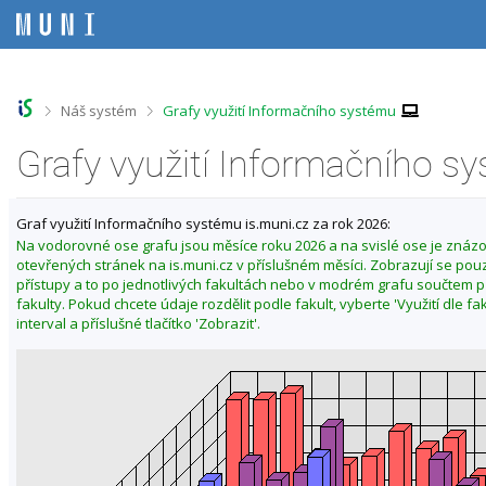
P
P
P
P
ř
ř
ř
ř
e
e
e
e
s
s
s
s
k
k
k
k
o
o
o
o
>
>
Náš systém
Grafy využití Informačního systému
č
č
č
č
i
i
i
i
Grafy využití Informačního s
t
t
t
t
n
n
n
n
a
a
a
a
Graf využití Informačního systému is.muni.cz za rok 2026:
h
h
o
p
o
l
b
a
Na vodorovné ose grafu jsou měsíce roku 2026 a na svislé ose je znáz
r
a
s
t
otevřených stránek na is.muni.cz v příslušném měsíci. Zobrazují se po
n
v
a
i
přístupy a to po jednotlivých fakultách nebo v modrém grafu součtem 
í
i
h
č
fakulty. Pokud chcete údaje rozdělit podle fakult, vyberte 'Využití dle fa
l
č
k
interval a příslušné tlačítko 'Zobrazit'.
i
k
u
š
u
t
u