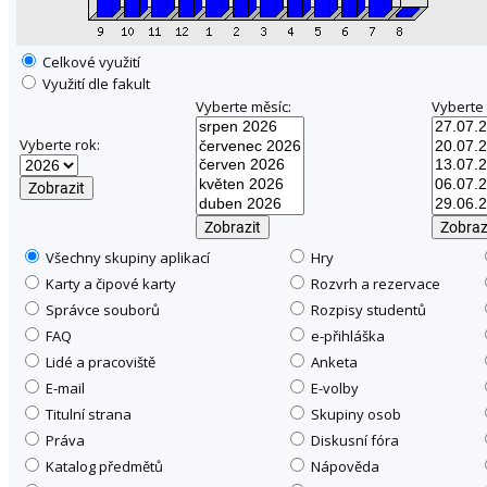
Celkové využití
Využití dle fakult
Vyberte měsíc:
Vyberte 
Vyberte rok:
Všechny skupiny aplikací
Hry
Karty a čipové karty
Rozvrh a rezervace
Správce souborů
Rozpisy studentů
FAQ
e-přihláška
Lidé a pracoviště
Anketa
E-mail
E-volby
Titulní strana
Skupiny osob
Práva
Diskusní fóra
Katalog předmětů
Nápověda