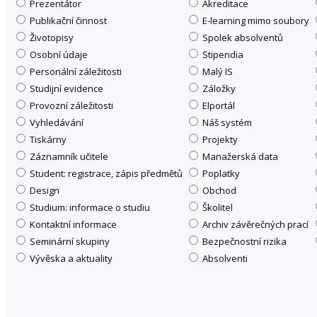
Prezentátor
Akreditace
Publikační činnost
E-learning mimo soubory
Životopisy
Spolek absolventů
Osobní údaje
Stipendia
Personální záležitosti
Malý IS
Studijní evidence
Záložky
Provozní záležitosti
Elportál
Vyhledávání
Náš systém
Tiskárny
Projekty
Záznamník učitele
Manažerská data
Student: registrace, zápis předmětů
Poplatky
Design
Obchod
Studium: informace o studiu
Školitel
Kontaktní informace
Archiv závěrečných prací
Seminární skupiny
Bezpečnostní rizika
Vývěska a aktuality
Absolventi