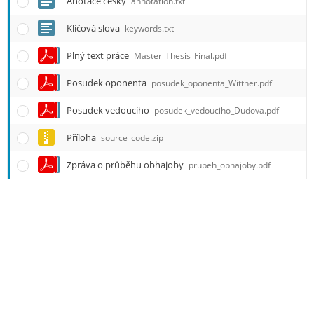
Archiv závěrečné práce Jonáš Jadrníček FI N-SWE DEV
Zpráva o průběhu obhajoby
prubeh_obhajoby.pdf
Příloha
source_code.zip
Posudek vedoucího
posudek_vedouciho_Dudova.pdf
Posudek oponenta
posudek_oponenta_Wittner.pdf
Plný text práce
Master_Thesis_Final.pdf
Klíčová slova
keywords.txt
Anotace česky
annotation.txt
Anotace anglicky
annotation_english.txt
Více možností