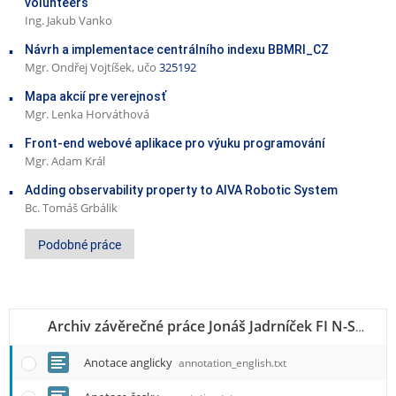
volunteers
Ing. Jakub Vanko
Návrh a implementace centrálního indexu BBMRI_CZ
Mgr. Ondřej Vojtíšek, učo
325192
Mapa akcií pre verejnosť
Mgr. Lenka Horváthová
Front-end webové aplikace pro výuku programování
Mgr. Adam Král
Adding observability property to AIVA Robotic System
Bc. Tomáš Grbálik
Podobné práce
Operace
Vy