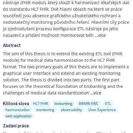
e
do standardu HL7 FHIR. Dvě hlavní oblasti na které se práce
n
soustředí jsou absence grafického uživatelského rozhraní a
u
nedostatečný monitoring původního řešení. Hlavními cíly práce
je zjednodušení procesu konfigurace ETL nástroje po jeho
nasazení a přidání možnosti monitorovat běh
…více
Abstract
The aim of this thesis is to extend the existing ETL tool (FHIR
module) for medical data harmonization to the HL7 FHIR
format. The two primary goals of this thesis are to implement a
graphical user interface and extend an existing monitoring
solution. The thesis is divided into two parts. The first part
focuses on the theoretical foundation of biobanking and the
challenges of medical data standardization
…více
HL7 FHIR
biobanking
BBMRI-ERIC
ETL
Klíčová slova
harmonization
monitoring
observability
User Experience
web application
Zadání práce
The goal of this diploma thesis is to extend an ETL tool used for