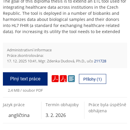
integrating healthcare data across institutions in the Czech
Republic. The tool is deployed in a number of biobanks and
harmonizes data about biological samples and their donors
into HL7 FHIR (a standard for exchanging healthcare related
data). For increasing its utility the tool needs to be extended
více
with a GUI and a monitoring component. The GUI should
provide an intuitive interface for biobank administrators and
representatives, enabling them to manage data
Administrativní informace
transformations, monitor processing status, and visualise
Práce zkontrolována:
transformed clinical data. The monitoring tool will track system
17. 12. 2025 10:41, Mgr. Zdenka Dudová, Ph.D., učo
211728
performance and detect anomalies, such as periods of
inactivity or failed transformations. It will include alert
mechanisms to notify administrators of potential issues. Work
Plný text práce
Přílohy (1)
will be evaluated with emphasis on production ready code that
is maintainable after the conclusion of this thesis.
2,4 MB / soubor PDF
Jazyk práce
Termín obhajoby
Práce byla úspěšně
obhájena
3. 2. 2026
angličtina