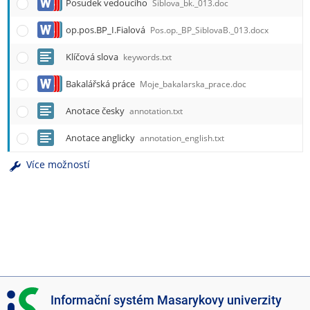
Posudek vedoucího
Siblova_bk._013.doc
op.pos.BP_I.Fialová
Pos.op._BP_SiblovaB._013.docx
Klíčová slova
keywords.txt
Bakalářská práce
Moje_bakalarska_prace.doc
Anotace česky
annotation.txt
Anotace anglicky
annotation_english.txt
Více možností
I
Informační systém Masarykovy univerzity
S