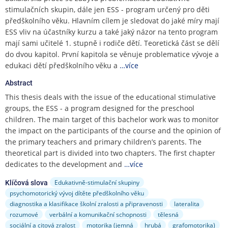
e
stimulačních skupin, dále jen ESS - program určený pro děti
n
předškolního věku. Hlavním cílem je sledovat do jaké míry mají
u
ESS vliv na účastníky kurzu a také jaký názor na tento program
mají sami učitelé 1. stupně i rodiče dětí. Teoretická část se dělí
do dvou kapitol. První kapitola se věnuje problematice vývoje a
edukaci dětí předškolního věku a
…více
Abstract
This thesis deals with the issue of the educational stimulative
groups, the ESS - a program designed for the preschool
children. The main target of this bachelor work was to monitor
the impact on the participants of the course and the opinion of
the primary teachers and primary children’s parents. The
theoretical part is divided into two chapters. The first chapter
dedicates to the development and
…více
Edukativně-stimulační skupiny
Klíčová slova
psychomotorický vývoj dítěte předškolního věku
diagnostika a klasifikace školní zralosti a připravenosti
lateralita
rozumové
verbální a komunikační schopnosti
tělesná
sociální a citová zralost
motorika (jemná
hrubá
grafomotorika)