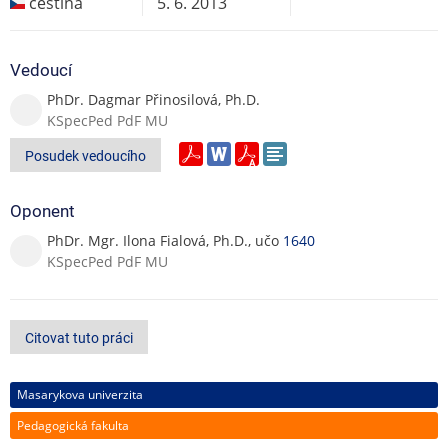
čeština
5. 6. 2013
Vedoucí
PhDr. Dagmar Přinosilová, Ph.D.
KSpecPed PdF MU
Posudek vedoucího
Oponent
PhDr. Mgr. Ilona Fialová, Ph.D., učo
1640
KSpecPed PdF MU
Citovat tuto práci
Masarykova univerzita
Pedagogická fakulta