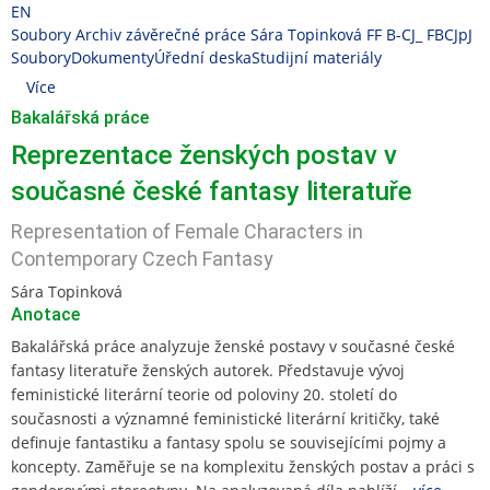
Přeskočit
Přeskočit
Přeskočit
Přeskočit
Přeskočit
EN
na
na
na
na
na
>
Soubory
>
Archiv závěrečné práce Sára Topinková FF B-CJ_ FBCJpJ
horní
hlavičku
aplikační
obsah
patičku
Soubory
Dokumenty
Úřední deska
Studijní materiály
lištu
menu
Více
Bakalářská práce
Reprezentace ženských postav v
současné české fantasy literatuře
Representation of Female Characters in
Contemporary Czech Fantasy
Sára Topinková
Anotace
Bakalářská práce analyzuje ženské postavy v současné české
fantasy literatuře ženských autorek. Představuje vývoj
feministické literární teorie od poloviny 20. století do
současnosti a významné feministické literární kritičky, také
definuje fantastiku a fantasy spolu se souvisejícími pojmy a
koncepty. Zaměřuje se na komplexitu ženských postav a práci s