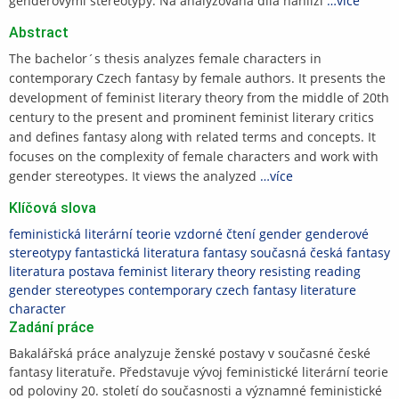
genderovými stereotypy. Na analyzovaná díla nahlíží
…více
Abstract
The bachelor´s thesis analyzes female characters in
contemporary Czech fantasy by female authors. It presents the
development of feminist literary theory from the middle of 20th
century to the present and prominent feminist literary critics
and defines fantasy along with related terms and concepts. It
focuses on the complexity of female characters and work with
gender stereotypes. It views the analyzed
…více
Klíčová slova
feministická literární teorie
vzdorné čtení
gender
genderové
stereotypy
fantastická literatura
fantasy
současná česká fantasy
literatura
postava
feminist literary theory
resisting reading
gender stereotypes
contemporary czech fantasy literature
character
Zadání práce
Bakalářská práce analyzuje ženské postavy v současné české
fantasy literatuře. Představuje vývoj feministické literární teorie
od poloviny 20. století do současnosti a významné feministické