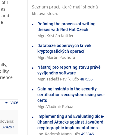
 of IT
Seznam prací, které mají shodná
 as
klíčová slova.
, and
se
Refining the process of writing
theses with Red Hat Czech
Mgr. Kristián Kottfer
Databáze odběrových křivek
kryptografických operací
Mgr. Martin Podhora
lly,
Nástroj pro reporting stavu právě
ility
vyvíjeného software
erience
Mgr. Tadeáš Pavlík, učo
487555
Gaining insights in the security
certifications ecosystem using sec-
certs
více
Mgr. Vladimír Peňáz
ser
Implementing and Evaluating Side-
olována:
ently
Channel Attacks against JavaCard
o
374297
cryptographic implementations
Ing. Radomír Mann, učo
493346