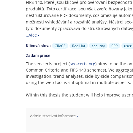
e
FIPS 140, které jsou klíčové pro ověřování bezpečnosti 
n
produktů. Tyto certifikace jsou však zveřejňovány jako
u
nestrukturované PDF dokumenty, což omezuje automat
možnosti vyhledávání a rozsáhlé analýzy. Nástroj sec-
tyto dokumenty zpracovává do strukturovaných datov
…více
CRoCS
Red Hat
security
SPP
user 
Klíčová slova
Zadání práce
The sec-certs project (
sec-certs.org
) aims to be the on
Common Criteria and FIPS 140 schemes). We aggregate 
investigation, trend analyses, side-by-side compariso
using the web tool is suboptimal in multiple aspects.
Within this thesis the student will help improve user 
Collect user opinions (interviews, user study or b
sample independent of the team.
Administrativní informace
Disambiguate the different user groups of the tool
perceived in the tool.