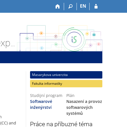
EN
Závěrečná práce: Bc. Martin Hofbauer: Improving user experience in the sec-certs web tool
Masarykova univerzita
Fakulta informatiky
Studijní program
Plán
Softwarové
Nasazení a provoz
inženýrství
softwarových
systémů
n
 (CC) and
Práce na příbuzné téma