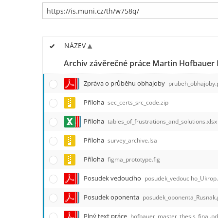
NÁZEV
Archiv závěrečné práce Martin Hofbauer
Zpráva o průběhu obhajoby
prubeh_obhajoby.
Příloha
sec_certs_src_code.zip
Příloha
tables_of_frustrations_and_solutions.xlsx
Příloha
survey_archive.lsa
Příloha
figma_prototype.fig
Posudek vedoucího
posudek_vedouciho_Ukrop.
Posudek oponenta
posudek_oponenta_Rusnak.
Plný text práce
hofbauer_master_thesis_final.pd