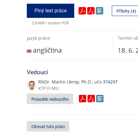
Prioritize the found deficiencies and suggest possi
Prototype solutions to selected improvements and
Plný text práce
Přílohy (4)
Finalize the suggested solutions and in cooperati
merging to production if no unforeseen blockers a
5,9 MB / soubor PDF
Jazyk práce
Termín o
angličtina
18. 6.
Vedoucí
RNDr. Martin Ukrop, Ph.D., učo
374297
KTP FI MU
Posudek vedoucího
Citovat tuto práci