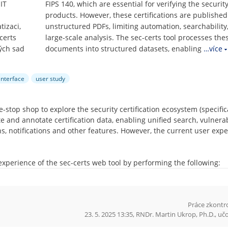
IT
FIPS 140, which are essential for verifying the security
products. However, these certifications are published
izaci,
unstructured PDFs, limiting automation, searchability
certs
large-scale analysis. The sec-certs tool processes the
ých sad
documents into structured datasets, enabling
…více
interface
user study
e-stop shop to explore the security certification ecosystem (specifica
and annotate certification data, enabling unified search, vulnerab
ns, notifications and other features. However, the current user exp
experience of the sec-certs web tool by performing the following:
oth) from both the current project team as well as an appropriate u
Práce zkontr
, analyze the collected opinions and describe the deficiencies curr
23. 5. 2025 13:35, RNDr. Martin Ukrop, Ph.D., uč