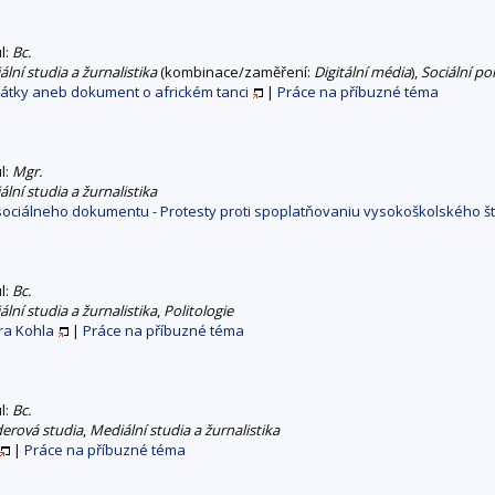
ul:
Bc.
lní studia a žurnalistika
(kombinace/zaměření:
Digitální média
),
Sociální pol
pátky aneb dokument o africkém tanci
|
Práce na příbuzné téma
ul:
Mgr.
lní studia a žurnalistika
sociálneho dokumentu - Protesty proti spoplatňovaniu vysokoškolského š
ul:
Bc.
lní studia a žurnalistika
,
Politologie
ra Kohla
|
Práce na příbuzné téma
ul:
Bc.
erová studia
,
Mediální studia a žurnalistika
|
Práce na příbuzné téma