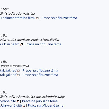
ul:
Mgr.
lní studia a žurnalistika
tu dokumentárního filmu
|
Práce na příbuzné téma
ul:
Bc.
pská studia
,
Mediální studia a žurnalistika
 s kůží na trh
|
Práce na příbuzné téma
ul:
Bc.
studia a žurnalistika
ak, jak teď
|
Práce na příbuzné téma
ak, jak teď
|
Práce na příbuzné téma
ul:
Bc.
lní studia a žurnalistika
,
Mezinárodní vztahy
rývané dítě
|
Práce na příbuzné téma
 Ukrývané dítě
|
Práce na příbuzné téma