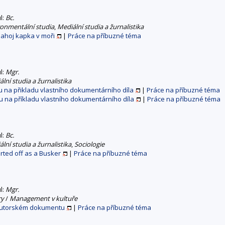
ul:
Bc.
ronmentální studia
,
Mediální studia a žurnalistika
lahoj kapka v moři
|
Práce na příbuzné téma
ul:
Mgr.
lní studia a žurnalistika
u na přikladu vlastního dokumentárního díla
|
Práce na příbuzné téma
u na příkladu vlastního dokumentárního díla
|
Práce na příbuzné téma
ul:
Bc.
lní studia a žurnalistika
,
Sociologie
rted off as a Busker
|
Práce na příbuzné téma
ul:
Mgr.
ry
/
Management v kultuře
 autorském dokumentu
|
Práce na příbuzné téma