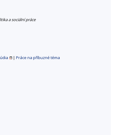
itika a sociální práce
túdia
|
Práce na příbuzné téma