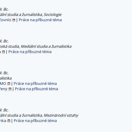
ul:
Bc.
lní studia a žurnalistika
,
Sociologie
ovníci
|
Práce na příbuzné téma
ul:
Bc.
pská studia
,
Mediální studia a žurnalistika
a
|
Práce na příbuzné téma
ul:
Bc.
listika
OMO
|
Práce na příbuzné téma
řeny
|
Práce na příbuzné téma
ul:
Bc.
lní studia a žurnalistika
,
Mezinárodní vztahy
anka
|
Práce na příbuzné téma