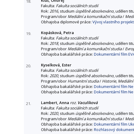
Klus, Ondřej
18.
Fakulta:
Fakulta sociálních studií
Rok:
2016
, studium
úspěšně absolvováno
, udělen tit
Program/obor
Mediální a komunikační studia
/
Mediá
Obhajoba diplomové práce:
Vývoj vlastního projek
Kopásková, Petra
19.
Fakulta:
Fakulta sociálních studií
Rok:
2018
, studium
úspěšně absolvováno
, udělen tit
Program/obor
Mediální a komunikační studia
/
Evro
Obhajoba bakalářské práce:
Dokumentární film EVA
Kyselková, Ester
20.
Fakulta:
Fakulta sociálních studií
Rok:
2020
, studium
úspěšně absolvováno
, udělen tit
Program/obor
Humanitní studia
/
Historie
,
Mediální 
Obhajoba bakalářské práce:
Dokumentární film Ne t
Obhajoba bakalářské práce:
Dokumentární film Ne t
Lambert, Anna
roz.
Vaculíková
21.
Fakulta:
Fakulta sociálních studií
Rok:
2020
, studium
úspěšně absolvováno
, udělen tit
Program/obor
Mediální a komunikační studia
/
Mediá
Obhajoba bakalářské práce:
Dokumentární film Uk
Obhajoba bakalářské práce:
Rozhlasový dokument