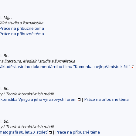
ul:
Mgr.
lní studia a žurnalistika
Práce na příbuzné téma
Práce na příbuzné téma
ul:
Bc.
a literatura
,
Mediální studia a žurnalistika
základě vlastního dokumentárního filmu "Kamenka: nejlepší místo k žití"
ul:
Bc.
ry
/
Teorie interaktivních médií
kteristika Vjingu a jeho výrazových forem
|
Práce na příbuzné téma
ul:
Bc.
ry
/
Teorie interaktivních médií
atografii 90. let 20. století
|
Práce na příbuzné téma