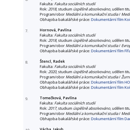
Fakulta:
Fakulta sociálních studií
Rok:
2018
, studium
úspěšně absolvováno
, udělen tit
Program/obor
Mediální a komunikační studia
/
Mediá
Obhajoba bakalářské práce:
Dokumentární film Koč
Hornová, Pavlína
7.
Fakulta:
Fakulta sociálních studií
Rok:
2018
, studium
úspěšně absolvováno
, udělen tit
Program/obor
Mediální a komunikační studia
/
Evro
Obhajoba bakalářské práce:
Dokumentární film Fíf
Štencl, Radek
8.
Fakulta:
Fakulta sociálních studií
Rok:
2020
, studium
úspěšně absolvováno
, udělen tit
Program/obor
Mediální a komunikační studia
/
Žurna
Obhajoba bakalářské práce:
Dokumentární film H
Obhajoba bakalářské práce:
Dokumentární film Ko
Tomečková, Pavlína
9.
Fakulta:
Fakulta sociálních studií
Rok:
2017
, studium
úspěšně absolvováno
, udělen tit
Program/obor
Mediální a komunikační studia
/
Mediá
Obhajoba bakalářské práce:
Dokumentární film D
Vácha, Jakub
10.