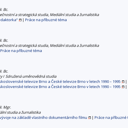
ul:
Bc.
čnostní a strategická studia
,
Mediální studia a žurnalistika
edaktorka“
|
Práce na příbuzné téma
ul:
Bc.
čnostní a strategická studia
,
Mediální studia a žurnalistika
|
Práce na příbuzné téma
ul:
Bc.
ry
/
Sdružená uměnovědná studia
koslovenské televize Brno a České televize Brno v letech 1990 – 1995
|
koslovenské televize Brno a České televize Brno v letech 1990 – 1995
|
ul:
Mgr.
lní studia a žurnalistika
 vývoje na základě vlastního dokumentárního filmu
|
Práce na příbuzné