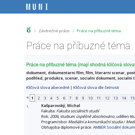
P
P
P
P
ř
ř
ř
ř
e
e
e
e
s
s
s
s
k
k
k
k
o
o
o
o
>
>
Závěrečné práce
Práce na příbuzné téma
č
č
č
č
i
i
i
i
Práce na příbuzné téma
t
t
t
t
n
n
n
n
a
a
a
a
h
h
o
p
Práce na příbuzné téma (mají shodná klíčová slova
o
l
b
a
dokument, dokumentarni film, film, literarni scenar, pos
r
a
s
t
podhled, produkce, scenar, socialni dokument, socialni te
n
v
a
i
í
i
h
č
Klíčová slova abecedně
|
Klíčová slova dle četnosti
l
č
k
i
k
u
«
1
2
3
4
5
6
7
8
9
10
11
12
13
14
15
š
u
Kašparovský, Michal
t
1.
Fakulta:
Fakulta sociálních studií
u
Rok:
2006
, studium
úspěšně absolvováno
, udělen tit
Program/obor
Mediální a komunikační studia
/
Mediá
Obhajoba diplomové práce:
AMBER Sociální dokum