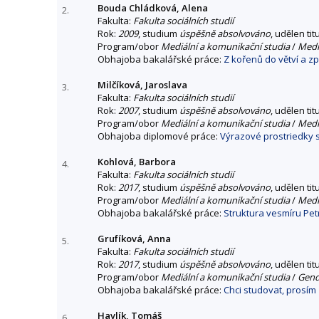
Bouda Chládková, Alena
2.
Fakulta:
Fakulta sociálních studií
Rok:
2009
, studium
úspěšně absolvováno
, udělen tit
Program/obor
Mediální a komunikační studia
/
Mediá
Obhajoba bakalářské práce:
Z kořenů do větví a z
Milčíková, Jaroslava
3.
Fakulta:
Fakulta sociálních studií
Rok:
2007
, studium
úspěšně absolvováno
, udělen tit
Program/obor
Mediální a komunikační studia
/
Mediá
Obhajoba diplomové práce:
Výrazové prostriedky 
Kohlová, Barbora
4.
Fakulta:
Fakulta sociálních studií
Rok:
2017
, studium
úspěšně absolvováno
, udělen tit
Program/obor
Mediální a komunikační studia
/
Mediá
Obhajoba bakalářské práce:
Struktura vesmíru Pet
Grufíková, Anna
5.
Fakulta:
Fakulta sociálních studií
Rok:
2017
, studium
úspěšně absolvováno
, udělen tit
Program/obor
Mediální a komunikační studia
/
Gend
Obhajoba bakalářské práce:
Chci studovat, prosím
Havlík, Tomáš
6.