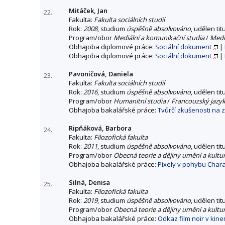
Mitáček, Jan
22.
Fakulta:
Fakulta sociálních studií
Rok:
2008
, studium
úspěšně absolvováno
, udělen tit
Program/obor
Mediální a komunikační studia
/
Mediá
Obhajoba diplomové práce:
Sociální dokument
|
Obhajoba diplomové práce:
Sociální dokument
|
Pavoničová, Daniela
23.
Fakulta:
Fakulta sociálních studií
Rok:
2016
, studium
úspěšně absolvováno
, udělen tit
Program/obor
Humanitní studia
/
Francouzský jazyk 
Obhajoba bakalářské práce:
Tvůrčí zkušenosti na 
Ripňáková, Barbora
24.
Fakulta:
Filozofická fakulta
Rok:
2011
, studium
úspěšně absolvováno
, udělen tit
Program/obor
Obecná teorie a dějiny umění a kultu
Obhajoba bakalářské práce:
Pixely v pohybu Chara
Silná, Denisa
25.
Fakulta:
Filozofická fakulta
Rok:
2019
, studium
úspěšně absolvováno
, udělen tit
Program/obor
Obecná teorie a dějiny umění a kultu
Obhajoba bakalářské práce:
Odkaz film noir v kinem