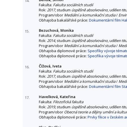
14.
Fakulta:
Fakulta sociálních studií
Rok:
2017
, studium
úspěšně absolvováno
, udělen tit
Program/obor
Mediální a komunikační studia
/
Envi
Obhajoba bakalářské práce:
Dokumentární film Ha
Bezuchová, Monika
15.
Fakulta:
Fakulta sociálních studií
Rok:
2014
, studium
úspěšně absolvováno
, udělen tit
Program/obor
Mediální a komunikační studia
/
Mediá
Obhajoba diplomové práce:
Specifiky vývoje témat
Obhajoba diplomové práce:
Specifika vývoje témat
Čížová, Iveta
16.
Fakulta:
Fakulta sociálních studií
Rok:
2017
, studium
úspěšně absolvováno
, udělen tit
Program/obor
Mediální a komunikační studia
/
Mediá
Obhajoba bakalářské práce:
Dokumentární film Sta
Havelková, Kateřina
17.
Fakulta:
Filozofická fakulta
Rok:
2019
, studium
úspěšně absolvováno
, udělen tit
Program/obor
Obecná teorie a dějiny umění a kultu
Obhajoba diplomové práce:
Prvky fikce v českém