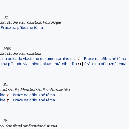
ul:
Bc.
lní studia a žurnalistika
,
Politologie
|
Práce na příbuzné téma
ul:
Mgr.
lní studia a žurnalistika
u na přikladu vlastního dokumentárního díla
|
Práce na příbuzné téma
u na příkladu vlastního dokumentárního díla
|
Práce na příbuzné téma
ul:
Bc.
pská studia
,
Mediální studia a žurnalistika
ilde
|
Práce na příbuzné téma
ilde
|
Práce na příbuzné téma
ul:
Bc.
ry
/
Sdružená uměnovědná studia