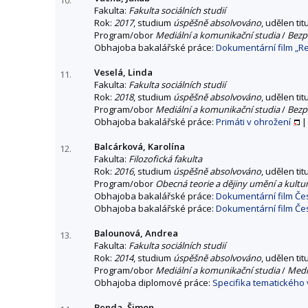
Fakulta:
Fakulta sociálních studií
Rok:
2017
, studium
úspěšně absolvováno
, udělen tit
Program/obor
Mediální a komunikační studia
/
Bezpe
Obhajoba bakalářské práce:
Dokumentární film „R
Veselá, Linda
11.
Fakulta:
Fakulta sociálních studií
Rok:
2018
, studium
úspěšně absolvováno
, udělen tit
Program/obor
Mediální a komunikační studia
/
Bezpe
Obhajoba bakalářské práce:
Primáti v ohrožení
Balcárková, Karolína
12.
Fakulta:
Filozofická fakulta
Rok:
2016
, studium
úspěšně absolvováno
, udělen tit
Program/obor
Obecná teorie a dějiny umění a kultu
Obhajoba bakalářské práce:
Dokumentární film Čes
Obhajoba bakalářské práce:
Dokumentární film Čes
Balounová, Andrea
13.
Fakulta:
Fakulta sociálních studií
Rok:
2014
, studium
úspěšně absolvováno
, udělen tit
Program/obor
Mediální a komunikační studia
/
Mediá
Obhajoba diplomové práce:
Specifika tematického
Benda, Šimon