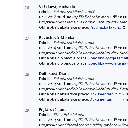
Vařeková, Michaela
26.
Fakulta:
Fakulta sociálních studií
Rok:
2017
, studium
úspěšně absolvováno
, udělen tit
Program/obor
Mediální a komunikační studia
/
Mediá
Obhajoba bakalářské práce:
Procházka Javořicí
Bezuchová, Monika
27.
Fakulta:
Fakulta sociálních studií
Rok:
2014
, studium
úspěšně absolvováno
, udělen tit
Program/obor
Mediální a komunikační studia
/
Mediá
Obhajoba diplomové práce:
Specifiky vývoje témat
Obhajoba diplomové práce:
Specifika vývoje témat
Dulínková, Diana
28.
Fakulta:
Fakulta sociálních studií
Rok:
2019
, studium
úspěšně absolvováno
, udělen tit
Program/obor
Mediální a komunikační studia
/
Evro
Obhajoba bakalářské práce:
Dokumentární film - H
Obhajoba bakalářské práce:
Dokumentární film - H
Figlárová, Jana
29.
Fakulta:
Filozofická fakulta
Rok:
2010
, studium
úspěšně absolvováno
, udělen tit
Program/obor
Obecná teorie a dějiny umění a kultu