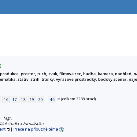
):
tprodukce, prostor, ruch, zvuk, filmova rec, hudba, kamera, nadhled, na
matika, stativ, strih, titulky, vyrazove prostredky, bodovy scenar, naje
»
…
(celkem 2288 prací)
16
17
18
19
20
46
ul:
Mgr.
lní studia a žurnalistika
ent
|
Práce na příbuzné téma