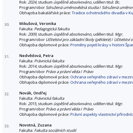
Rok:
2024
, studium
úspěšně absolvováno
, udělen titul:
Bc.
Program/obor
Sdružená uměnovědná studia
/
Sdružená uměnov
Obhajoba bakalářské práce:
Tradice ochotnického divadla v K
Mikušová, Veronika
30.
Fakulta:
Pedagogická fakulta
Rok:
2009
, studium
úspěšně absolvováno
, udělen titul:
Mgr.
Program/obor
Učitelství pro základní školy (pětileté)
/
Učitelství
Obhajoba diplomové práce:
Proměny pojetí krásy v historii Šp
Nedvědová, Petra
31.
Fakulta:
Právnická fakulta
Rok:
2014
, studium
úspěšně absolvováno
, udělen titul:
Mgr.
Program/obor
Právo a právní věda
/
Právo
Obhajoba diplomové práce:
Ochrana veřejného zdraví v mezi
Obhajoba diplomové práce:
Ochrana veřejného zdraví v mezi
Novák, Ondřej
32.
Fakulta:
Právnická fakulta
Rok:
2015
, studium
úspěšně absolvováno
, udělen titul:
Mgr.
Program/obor
Právo a právní věda
/
Právo
Obhajoba diplomové práce:
Právní aspekty vlastnictví přírodní
Novotná, Zuzana
33.
Fakulta:
Fakulta sociálních studií