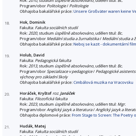
Rok:
2010
, studium
úspěšně absolvováno
, udělen titul:
Bc.
Program/obor
Politologie
/
Politologie
Obhajoba bakalářské práce:
Unsere Großväter waren keine Ve
Hok, Dominik
18.
Fakulta:
Fakulta sociálních studií
Rok:
2020
, studium
úspěšně absolvováno
, udělen titul:
Bc.
Program/obor
Mediální studia a žurnalistika
/
Mediální studia a ž
Obhajoba bakalářské práce:
Neboj se kazit - dokumentární fil
Holub, David
19.
Fakulta:
Pedagogická fakulta
Rok:
2013
, studium
úspěšně absolvováno
, udělen titul:
Bc.
Program/obor
Specializace v pedagogice
/
Pedagogické asistentst
výchovy pro základní školy
Obhajoba bakalářské práce:
Cimbálová muzika na Vracovsku
Horáček, Kryštof
roz.
Janáček
20.
Fakulta:
Filozofická fakulta
Rok:
2023
, studium
úspěšně absolvováno
, udělen titul:
Mgr.
Program/obor
Anglický jazyk a literatura
/
Anglický jazyk a litera
Obhajoba diplomové práce:
From Stage to Screen: The Poetry 
Hudák, Matej
21.
Fakulta:
Fakulta sociálních studií