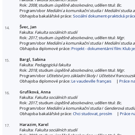
Rok:
2008
, studium
úspěšně absolvováno
, udělen titul:
Bc.
Program/obor
Mediální a komunikační studia
/
Mediální studia a
Obhajoba bakalářské práce:
Sociální dokument-praktická prác
Švec, Jan
14.
Fakulta:
Fakulta sociálních studií
Rok:
2017
, studium
úspěšně absolvováno
, udělen titul:
Mgr.
Program/obor
Mediální a komunikační studia
/
Mediální studia a
Obhajoba diplomové práce:
Projekt - dokumentární film: Klub je 
Bargl, Sabina
15.
Fakulta:
Pedagogická fakulta
Rok:
2018
, studium
úspěšně absolvováno
, udělen titul:
Mgr.
Program/obor
Učitelství pro základní školy
/
Učitelství francouzs
Obhajoba diplomové práce:
Le vaudeville français
|
Práce n
Grufíková, Anna
16.
Fakulta:
Fakulta sociálních studií
Rok:
2017
, studium
úspěšně absolvováno
, udělen titul:
Bc.
Program/obor
Mediální a komunikační studia
/
Genderová studi
Obhajoba bakalářské práce:
Chci studovat, prosím
|
Práce n
Harazim, Karel
17.
Fakulta:
Fakulta sociálních studií