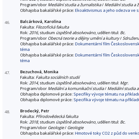
Program/obor
Mediální studia a žurnalistika
/
Mediální studia a ž
Obhajoba bakalářské práce:
Ekoaktivismus a jeho odezva ve s
Balcárková, Karolína
46.
Fakulta:
Filozofická fakulta
Rok:
2016
, studium
úspěšně absolvováno
, udělen titul:
Bc.
Program/obor
Obecná teorie a dějiny umění a kultury
/
Sdružen
Obhajoba bakalářské práce:
Dokumentární film Československé
téma
Obhajoba bakalářské práce:
Dokumentární film Československé
téma
Bezuchová, Monika
47.
Fakulta:
Fakulta sociálních studií
Rok:
2014
, studium
úspěšně absolvováno
, udělen titul:
Mgr.
Program/obor
Mediální a komunikační studia
/
Mediální studia a
Obhajoba diplomové práce:
Specifiky vývoje tématu na přikla
Obhajoba diplomové práce:
Specifika vývoje tématu na příkla
Brodecký, Petr
48.
Fakulta:
Přírodovědecká fakulta
Rok:
2018
, studium
úspěšně absolvováno
, udělen titul:
Bc.
Program/obor
Geologie
/
Geologie
Obhajoba bakalářské práce:
Hmotové toky CO2 z půd do venk