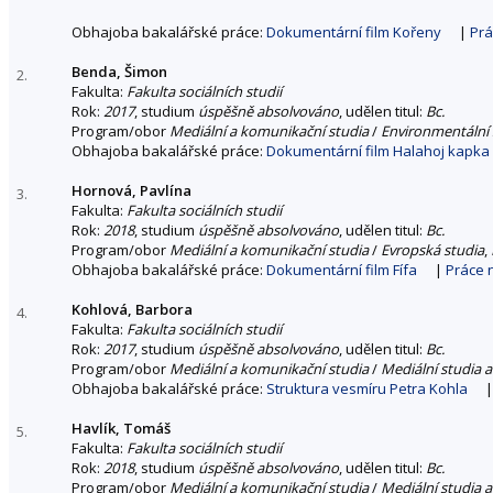
Obhajoba bakalářské práce:
Dokumentární film Kořeny
|
Prá
Benda, Šimon
2.
Fakulta:
Fakulta sociálních studií
Rok:
2017
, studium
úspěšně absolvováno
, udělen titul:
Bc.
Program/obor
Mediální a komunikační studia
/
Environmentální 
Obhajoba bakalářské práce:
Dokumentární film Halahoj kapka 
Hornová, Pavlína
3.
Fakulta:
Fakulta sociálních studií
Rok:
2018
, studium
úspěšně absolvováno
, udělen titul:
Bc.
Program/obor
Mediální a komunikační studia
/
Evropská studia
,
Obhajoba bakalářské práce:
Dokumentární film Fífa
|
Práce 
Kohlová, Barbora
4.
Fakulta:
Fakulta sociálních studií
Rok:
2017
, studium
úspěšně absolvováno
, udělen titul:
Bc.
Program/obor
Mediální a komunikační studia
/
Mediální studia a
Obhajoba bakalářské práce:
Struktura vesmíru Petra Kohla
Havlík, Tomáš
5.
Fakulta:
Fakulta sociálních studií
Rok:
2018
, studium
úspěšně absolvováno
, udělen titul:
Bc.
Program/obor
Mediální a komunikační studia
/
Mediální studia a