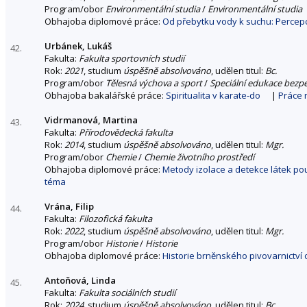
Program/obor
Environmentální studia
/
Environmentální studia
Obhajoba diplomové práce:
Od přebytku vody k suchu: Percep
Urbánek, Lukáš
42.
Fakulta:
Fakulta sportovních studií
Rok:
2021
, studium
úspěšně absolvováno
, udělen titul:
Bc.
Program/obor
Tělesná výchova a sport
/
Speciální edukace bezp
Obhajoba bakalářské práce:
Spiritualita v karate-do
|
Práce 
Vidrmanová, Martina
43.
Fakulta:
Přírodovědecká fakulta
Rok:
2014
, studium
úspěšně absolvováno
, udělen titul:
Mgr.
Program/obor
Chemie
/
Chemie životního prostředí
Obhajoba diplomové práce:
Metody izolace a detekce látek po
téma
Vrána, Filip
44.
Fakulta:
Filozofická fakulta
Rok:
2022
, studium
úspěšně absolvováno
, udělen titul:
Mgr.
Program/obor
Historie
/
Historie
Obhajoba diplomové práce:
Historie brněnského pivovarnictví 
Antoňová, Linda
45.
Fakulta:
Fakulta sociálních studií
Rok:
2024
, studium
úspěšně absolvováno
, udělen titul:
Bc.