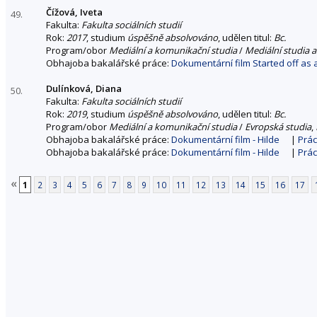
Čížová, Iveta
49.
Fakulta:
Fakulta sociálních studií
Rok:
2017
, studium
úspěšně absolvováno
, udělen titul:
Bc.
Program/obor
Mediální a komunikační studia
/
Mediální studia a
Obhajoba bakalářské práce:
Dokumentární film Started off as 
Dulínková, Diana
50.
Fakulta:
Fakulta sociálních studií
Rok:
2019
, studium
úspěšně absolvováno
, udělen titul:
Bc.
Program/obor
Mediální a komunikační studia
/
Evropská studia
,
Obhajoba bakalářské práce:
Dokumentární film - Hilde
|
Prác
Obhajoba bakalářské práce:
Dokumentární film - Hilde
|
Prác
«
1
2
3
4
5
6
7
8
9
10
11
12
13
14
15
16
17