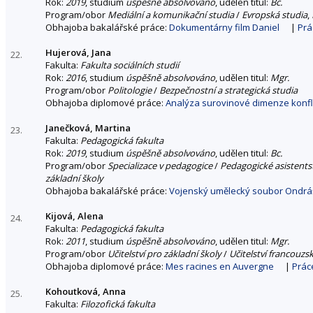
Rok:
2019
, studium
úspěšně absolvováno
, udělen titul:
Bc.
Program/obor
Mediální a komunikační studia
/
Evropská studia
,
Obhajoba bakalářské práce:
Dokumentárny film Daniel
|
Prá
Hujerová, Jana
22.
Fakulta:
Fakulta sociálních studií
Rok:
2016
, studium
úspěšně absolvováno
, udělen titul:
Mgr.
Program/obor
Politologie
/
Bezpečnostní a strategická studia
Obhajoba diplomové práce:
Analýza surovinové dimenze konfl
Janečková, Martina
23.
Fakulta:
Pedagogická fakulta
Rok:
2019
, studium
úspěšně absolvováno
, udělen titul:
Bc.
Program/obor
Specializace v pedagogice
/
Pedagogické asistents
základní školy
Obhajoba bakalářské práce:
Vojenský umělecký soubor Ondráš
Kijová, Alena
24.
Fakulta:
Pedagogická fakulta
Rok:
2011
, studium
úspěšně absolvováno
, udělen titul:
Mgr.
Program/obor
Učitelství pro základní školy
/
Učitelství francouzs
Obhajoba diplomové práce:
Mes racines en Auvergne
|
Prác
Kohoutková, Anna
25.
Fakulta:
Filozofická fakulta