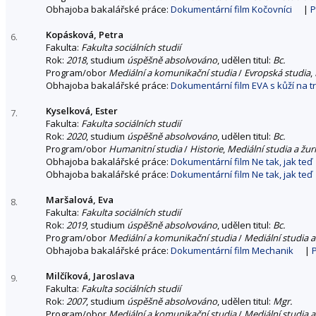
Obhajoba bakalářské práce:
Dokumentární film Kočovníci
|
P
Kopásková, Petra
6.
Fakulta:
Fakulta sociálních studií
Rok:
2018
, studium
úspěšně absolvováno
, udělen titul:
Bc.
Program/obor
Mediální a komunikační studia
/
Evropská studia
,
Obhajoba bakalářské práce:
Dokumentární film EVA s kůží na t
Kyselková, Ester
7.
Fakulta:
Fakulta sociálních studií
Rok:
2020
, studium
úspěšně absolvováno
, udělen titul:
Bc.
Program/obor
Humanitní studia
/
Historie
,
Mediální studia a žur
Obhajoba bakalářské práce:
Dokumentární film Ne tak, jak teď
Obhajoba bakalářské práce:
Dokumentární film Ne tak, jak teď
Maršalová, Eva
8.
Fakulta:
Fakulta sociálních studií
Rok:
2019
, studium
úspěšně absolvováno
, udělen titul:
Bc.
Program/obor
Mediální a komunikační studia
/
Mediální studia a
Obhajoba bakalářské práce:
Dokumentární film Mechanik
|
Milčíková, Jaroslava
9.
Fakulta:
Fakulta sociálních studií
Rok:
2007
, studium
úspěšně absolvováno
, udělen titul:
Mgr.
Program/obor
Mediální a komunikační studia
/
Mediální studia a