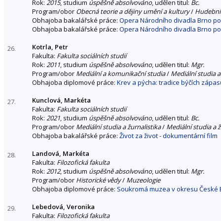
Rok:
2015
, studium
úspěšně absolvováno
, udělen titul:
Bc.
Program/obor
Obecná teorie a dějiny umění a kultury
/
Hudební
Obhajoba bakalářské práce:
Opera Národního divadla Brno po
Obhajoba bakalářské práce:
Opera Národního divadla Brno po
Kotrla, Petr
26.
Fakulta:
Fakulta sociálních studií
Rok:
2011
, studium
úspěšně absolvováno
, udělen titul:
Mgr.
Program/obor
Mediální a komunikační studia
/
Mediální studia a
Obhajoba diplomové práce:
Krev a pýcha: tradice býčích zápas
Kunclová, Markéta
27.
Fakulta:
Fakulta sociálních studií
Rok:
2021
, studium
úspěšně absolvováno
, udělen titul:
Bc.
Program/obor
Mediální studia a žurnalistika
/
Mediální studia a ž
Obhajoba bakalářské práce:
Život za život - dokumentární film
Landová, Markéta
28.
Fakulta:
Filozofická fakulta
Rok:
2012
, studium
úspěšně absolvováno
, udělen titul:
Mgr.
Program/obor
Historické vědy
/
Muzeologie
Obhajoba diplomové práce:
Soukromá muzea v okresu České 
Lebedová, Veronika
29.
Fakulta:
Filozofická fakulta