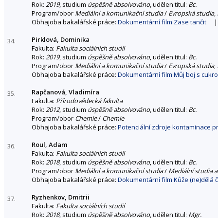
Rok:
2019
, studium
úspěšně absolvováno
, udělen titul:
Bc.
Program/obor
Mediální a komunikační studia
/
Evropská studia
,
Obhajoba bakalářské práce:
Dokumentární film Zase tančit
Pirklová, Dominika
34.
Fakulta:
Fakulta sociálních studií
Rok:
2019
, studium
úspěšně absolvováno
, udělen titul:
Bc.
Program/obor
Mediální a komunikační studia
/
Evropská studia
,
Obhajoba bakalářské práce:
Dokumentární film Můj boj s cukr
Rapčanová, Vladimíra
35.
Fakulta:
Přírodovědecká fakulta
Rok:
2012
, studium
úspěšně absolvováno
, udělen titul:
Bc.
Program/obor
Chemie
/
Chemie
Obhajoba bakalářské práce:
Potenciální zdroje kontaminace pr
Roul, Adam
36.
Fakulta:
Fakulta sociálních studií
Rok:
2018
, studium
úspěšně absolvováno
, udělen titul:
Bc.
Program/obor
Mediální a komunikační studia
/
Mediální studia a
Obhajoba bakalářské práce:
Dokumentární film Kůže (ne)dělá 
Ryzhenkov, Dmitrii
37.
Fakulta:
Fakulta sociálních studií
Rok:
2018
, studium
úspěšně absolvováno
, udělen titul:
Mgr.