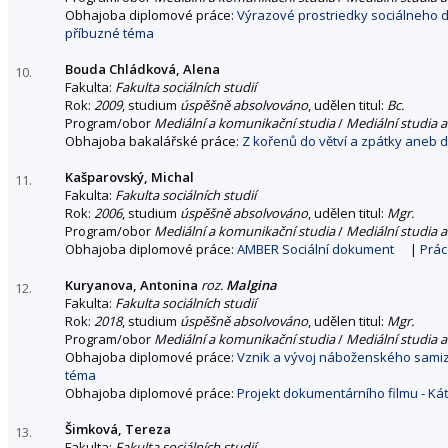
Obhajoba diplomové práce:
Výrazové prostriedky sociálneho 
příbuzné téma
Bouda Chládková, Alena
10.
Fakulta:
Fakulta sociálních studií
Rok:
2009
, studium
úspěšně absolvováno
, udělen titul:
Bc.
Program/obor
Mediální a komunikační studia
/
Mediální studia a
Obhajoba bakalářské práce:
Z kořenů do větví a zpátky aneb 
Kašparovský, Michal
11.
Fakulta:
Fakulta sociálních studií
Rok:
2006
, studium
úspěšně absolvováno
, udělen titul:
Mgr.
Program/obor
Mediální a komunikační studia
/
Mediální studia a
Obhajoba diplomové práce:
AMBER Sociální dokument
|
Prác
Kuryanova, Antonina
roz.
Malgina
12.
Fakulta:
Fakulta sociálních studií
Rok:
2018
, studium
úspěšně absolvováno
, udělen titul:
Mgr.
Program/obor
Mediální a komunikační studia
/
Mediální studia a
Obhajoba diplomové práce:
Vznik a vývoj náboženského samiz
téma
Obhajoba diplomové práce:
Projekt dokumentárního filmu - Ká
Šimková, Tereza
13.
Fakulta:
Fakulta sociálních studií