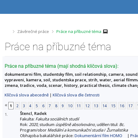
P
P
P
P
ř
ř
ř
ř
e
e
e
e
s
s
s
s
k
k
k
k
o
o
o
o
>
>
Závěrečné práce
Práce na příbuzné téma
č
č
č
č
i
i
i
i
Práce na příbuzné téma
t
t
t
t
n
n
n
n
a
a
a
a
h
h
o
p
Práce na příbuzné téma (mají shodná klíčová slova):
o
l
b
a
dokumentarni film, studentsky film, soil relationship, camera, sound,
r
a
s
t
vypraveni, kamera, soil, studentska prace, strih, water, aerial fil
n
v
a
i
zmena, tradice, voda, scenar, history, practical thesis, climate ch
í
i
h
č
l
č
k
Klíčová slova abecedně
|
Klíčová slova dle četnosti
i
k
u
š
u
«
1
2
3
4
5
6
7
8
9
10
11
12
13
14
15
16
17
t
Štencl, Radek
u
1.
Fakulta:
Fakulta sociálních studií
Rok:
2020
, studium
úspěšně absolvováno
, udělen titul:
Bc.
Program/obor
Mediální a komunikační studia
/
Žurnalistika
Obhajoba bakalářské práce:
Dokumentární film HOMO
|
Prá