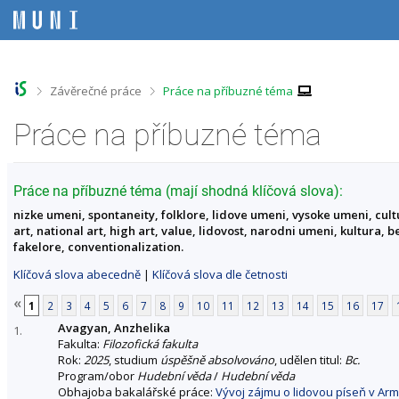
P
P
P
P
ř
ř
ř
ř
e
e
e
e
s
s
s
s
k
k
k
k
o
o
o
o
>
>
Závěrečné práce
Práce na příbuzné téma
č
č
č
č
i
i
i
i
Práce na příbuzné téma
t
t
t
t
n
n
n
n
a
a
a
a
h
h
o
p
Práce na příbuzné téma (mají shodná klíčová slova):
o
l
b
a
nizke umeni, spontaneity, folklore, lidove umeni, vysoke umeni, culture
r
a
s
t
art, national art, high art, value, lidovost, narodni umeni, kultura, 
n
v
a
i
fakelore, conventionalization.
í
i
h
č
l
č
k
Klíčová slova abecedně
|
Klíčová slova dle četnosti
i
k
u
š
u
«
1
2
3
4
5
6
7
8
9
10
11
12
13
14
15
16
17
t
Avagyan, Anzhelika
u
1.
Fakulta:
Filozofická fakulta
Rok:
2025
, studium
úspěšně absolvováno
, udělen titul:
Bc.
Program/obor
Hudební věda
/
Hudební věda
Obhajoba bakalářské práce:
Vývoj zájmu o lidovou píseň v Armé