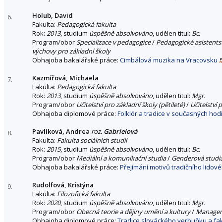
Holub, David
6.
Fakulta:
Pedagogická fakulta
Rok:
2013
, studium
úspěšně absolvováno
, udělen titul:
Bc.
Program/obor
Specializace v pedagogice
/
Pedagogické asistentst
výchovy pro základní školy
Obhajoba bakalářské práce:
Cimbálová muzika na Vracovsku
Kazmířová, Michaela
7.
Fakulta:
Pedagogická fakulta
Rok:
2013
, studium
úspěšně absolvováno
, udělen titul:
Mgr.
Program/obor
Učitelství pro základní školy (pětileté)
/
Učitelství 
Obhajoba diplomové práce:
Folklór a tradice v současných ho
Pavlíková, Andrea
roz.
Gabrielová
8.
Fakulta:
Fakulta sociálních studií
Rok:
2015
, studium
úspěšně absolvováno
, udělen titul:
Bc.
Program/obor
Mediální a komunikační studia
/
Genderová studi
Obhajoba bakalářské práce:
Přejímání motivů tradičního lido
Rudolfová, Kristýna
9.
Fakulta:
Filozofická fakulta
Rok:
2020
, studium
úspěšně absolvováno
, udělen titul:
Mgr.
Program/obor
Obecná teorie a dějiny umění a kultury
/
Managem
Obhajoba diplomové práce:
Tradice slováckého verbuňku a fakto