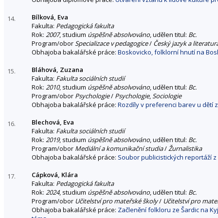
Bílková, Eva
14.
Fakulta:
Pedagogická fakulta
Rok:
2007
, studium
úspěšně absolvováno
, udělen titul:
Bc.
Program/obor
Specializace v pedagogice
/
Český jazyk a literatu
Obhajoba bakalářské práce:
Boskovicko, folklorní hnutí na Bo
Bláhová, Zuzana
15.
Fakulta:
Fakulta sociálních studií
Rok:
2010
, studium
úspěšně absolvováno
, udělen titul:
Bc.
Program/obor
Psychologie
/
Psychologie
,
Sociologie
Obhajoba bakalářské práce:
Rozdíly v preferenci barev u dětí 
Blechová, Eva
16.
Fakulta:
Fakulta sociálních studií
Rok:
2019
, studium
úspěšně absolvováno
, udělen titul:
Bc.
Program/obor
Mediální a komunikační studia
/
Žurnalistika
Obhajoba bakalářské práce:
Soubor publicistických reportáží 
Cápková, Klára
17.
Fakulta:
Pedagogická fakulta
Rok:
2024
, studium
úspěšně absolvováno
, udělen titul:
Bc.
Program/obor
Učitelství pro mateřské školy
/
Učitelství pro mate
Obhajoba bakalářské práce:
Začlenění folkloru ze Šardic na 