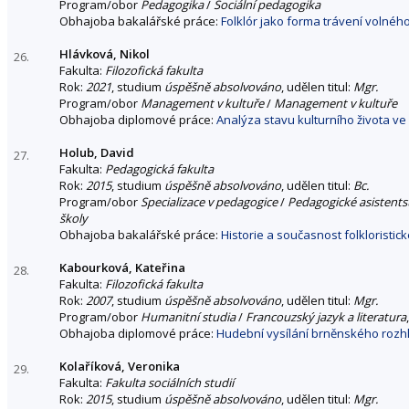
Program/obor
Pedagogika
/
Sociální pedagogika
Obhajoba bakalářské práce:
Folklór jako forma trávení volnéh
Hlávková, Nikol
26.
Fakulta:
Filozofická fakulta
Rok:
2021
, studium
úspěšně absolvováno
, udělen titul:
Mgr.
Program/obor
Management v kultuře
/
Management v kultuře
Obhajoba diplomové práce:
Analýza stavu kulturního života ve
Holub, David
27.
Fakulta:
Pedagogická fakulta
Rok:
2015
, studium
úspěšně absolvováno
, udělen titul:
Bc.
Program/obor
Specializace v pedagogice
/
Pedagogické asistentst
školy
Obhajoba bakalářské práce:
Historie a současnost folkloristi
Kabourková, Kateřina
28.
Fakulta:
Filozofická fakulta
Rok:
2007
, studium
úspěšně absolvováno
, udělen titul:
Mgr.
Program/obor
Humanitní studia
/
Francouzský jazyk a literatura
Obhajoba diplomové práce:
Hudební vysílání brněnského rozhl
Kolaříková, Veronika
29.
Fakulta:
Fakulta sociálních studií
Rok:
2015
, studium
úspěšně absolvováno
, udělen titul:
Mgr.