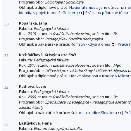
Program/obor
Sociologie
/
Sociologie
Obhajoba diplomové práce:
Nacionalismus a jeho důraz na nár
identita v pojetí teorie E. Gellnera
|
Práce na příbuzné téma
Kopanská, Jana
30.
Fakulta:
Pedagogická fakulta
Rok:
2015
, studium
úspěšně absolvováno
, udělen titul:
Bc.
Program/obor
Pedagogika
/
Sociální pedagogika
Obhajoba bakalářské práce:
Romství - kdysi a dnes
|
Práce 
Krchňáčková, Kristýna
roz.
Kočí
31.
Fakulta:
Pedagogická fakulta
Rok:
2017
, studium
úspěšně absolvováno
, udělen titul:
Mgr.
Program/obor
Učitelství pro základní školy
/
Učitelství dějepisu p
Obhajoba diplomové práce:
Lidové slavnosti a tradice v Mikror
Kudlová, Lucie
32.
Fakulta:
Pedagogická fakulta
Rok:
2009
, studium
úspěšně absolvováno
, udělen titul:
Bc.
Program/obor
Specializace v pedagogice
/
Pedagogické asistents
základní školy
Obhajoba bakalářské práce:
Kultura a tradice Slovácka
|
Prá
Laštůvková, Hana
33.
Fakulta:
Ekonomicko-správní fakulta