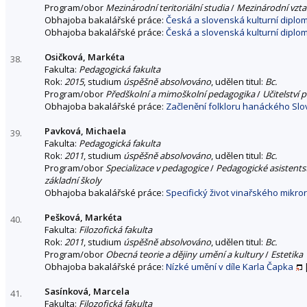
Program/obor
Mezinárodní teritoriální studia
/
Mezinárodní vzt
Obhajoba bakalářské práce:
Česká a slovenská kulturní diplo
Obhajoba bakalářské práce:
Česká a slovenská kulturní diplo
Osičková, Markéta
38.
Fakulta:
Pedagogická fakulta
Rok:
2015
, studium
úspěšně absolvováno
, udělen titul:
Bc.
Program/obor
Předškolní a mimoškolní pedagogika
/
Učitelství 
Obhajoba bakalářské práce:
Začlenění folkloru hanáckého Sl
Pavková, Michaela
39.
Fakulta:
Pedagogická fakulta
Rok:
2011
, studium
úspěšně absolvováno
, udělen titul:
Bc.
Program/obor
Specializace v pedagogice
/
Pedagogické asistents
základní školy
Obhajoba bakalářské práce:
Specifický život vinařského mikro
Pešková, Markéta
40.
Fakulta:
Filozofická fakulta
Rok:
2011
, studium
úspěšně absolvováno
, udělen titul:
Bc.
Program/obor
Obecná teorie a dějiny umění a kultury
/
Estetika
Obhajoba bakalářské práce:
Nízké umění v díle Karla Čapka
Sasínková, Marcela
41.
Fakulta:
Filozofická fakulta