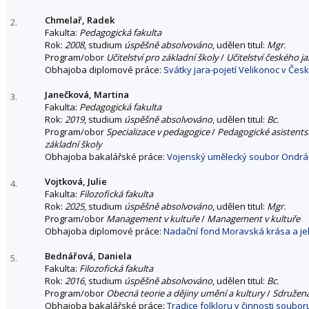
Chmelař, Radek
2.
Fakulta:
Pedagogická fakulta
Rok:
2008
, studium
úspěšně absolvováno
, udělen titul:
Mgr.
Program/obor
Učitelství pro základní školy
/
Učitelství českého ja
Obhajoba diplomové práce:
Svátky jara-pojetí Velikonoc v Česk
Janečková, Martina
3.
Fakulta:
Pedagogická fakulta
Rok:
2019
, studium
úspěšně absolvováno
, udělen titul:
Bc.
Program/obor
Specializace v pedagogice
/
Pedagogické asistents
základní školy
Obhajoba bakalářské práce:
Vojenský umělecký soubor Ondráš
Vojtková, Julie
4.
Fakulta:
Filozofická fakulta
Rok:
2025
, studium
úspěšně absolvováno
, udělen titul:
Mgr.
Program/obor
Management v kultuře
/
Management v kultuře
Obhajoba diplomové práce:
Nadační fond Moravská krása a jeho
Bednářová, Daniela
5.
Fakulta:
Filozofická fakulta
Rok:
2016
, studium
úspěšně absolvováno
, udělen titul:
Bc.
Program/obor
Obecná teorie a dějiny umění a kultury
/
Sdružen
Obhajoba bakalářské práce:
Tradice folkloru v činnosti soubo