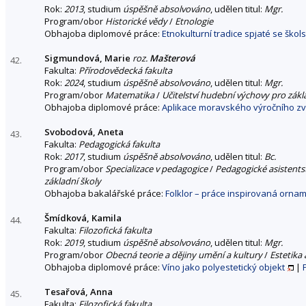
Rok:
2013
, studium
úspěšně absolvováno
, udělen titul:
Mgr.
Program/obor
Historické vědy
/
Etnologie
Obhajoba diplomové práce:
Etnokulturní tradice spjaté se ško
Sigmundová, Marie
roz.
Mašterová
42.
Fakulta:
Přírodovědecká fakulta
Rok:
2024
, studium
úspěšně absolvováno
, udělen titul:
Mgr.
Program/obor
Matematika
/
Učitelství hudební výchovy pro zákla
Obhajoba diplomové práce:
Aplikace moravského výročního zv
Svobodová, Aneta
43.
Fakulta:
Pedagogická fakulta
Rok:
2017
, studium
úspěšně absolvováno
, udělen titul:
Bc.
Program/obor
Specializace v pedagogice
/
Pedagogické asistents
základní školy
Obhajoba bakalářské práce:
Folklor – práce inspirovaná orn
Šmídková, Kamila
44.
Fakulta:
Filozofická fakulta
Rok:
2019
, studium
úspěšně absolvováno
, udělen titul:
Mgr.
Program/obor
Obecná teorie a dějiny umění a kultury
/
Estetika 
Obhajoba diplomové práce:
Víno jako polyestetický objekt
|
Tesařová, Anna
45.
Fakulta:
Filozofická fakulta