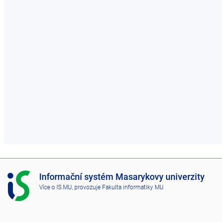
I
Informační systém Masarykovy univerzity
S
Více o IS MU
, provozuje
Fakulta informatiky MU
M
U