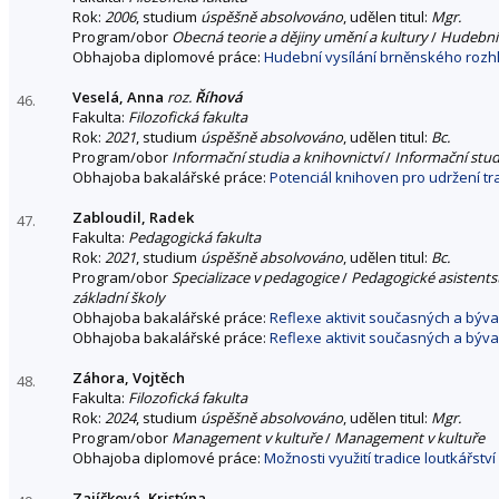
Rok:
2006
, studium
úspěšně absolvováno
, udělen titul:
Mgr.
Program/obor
Obecná teorie a dějiny umění a kultury
/
Hudební
Obhajoba diplomové práce:
Hudební vysílání brněnského rozhl
Veselá, Anna
roz.
Říhová
46.
Fakulta:
Filozofická fakulta
Rok:
2021
, studium
úspěšně absolvováno
, udělen titul:
Bc.
Program/obor
Informační studia a knihovnictví
/
Informační stud
Obhajoba bakalářské práce:
Potenciál knihoven pro udržení tr
Zabloudil, Radek
47.
Fakulta:
Pedagogická fakulta
Rok:
2021
, studium
úspěšně absolvováno
, udělen titul:
Bc.
Program/obor
Specializace v pedagogice
/
Pedagogické asistentst
základní školy
Obhajoba bakalářské práce:
Reflexe aktivit současných a býv
Obhajoba bakalářské práce:
Reflexe aktivit současných a býv
Záhora, Vojtěch
48.
Fakulta:
Filozofická fakulta
Rok:
2024
, studium
úspěšně absolvováno
, udělen titul:
Mgr.
Program/obor
Management v kultuře
/
Management v kultuře
Obhajoba diplomové práce:
Možnosti využití tradice loutkářstv
Zajíčková, Kristýna