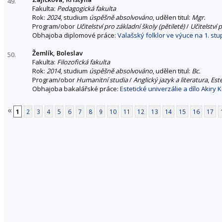
49.
Fakulta:
Pedagogická fakulta
Rok:
2024
, studium
úspěšně absolvováno
, udělen titul:
Mgr.
Program/obor
Učitelství pro základní školy (pětileté)
/
Učitelství 
Obhajoba diplomové práce:
Valašský folklor ve výuce na 1. stu
Žemlík, Boleslav
50.
Fakulta:
Filozofická fakulta
Rok:
2014
, studium
úspěšně absolvováno
, udělen titul:
Bc.
Program/obor
Humanitní studia
/
Anglický jazyk a literatura
,
Est
Obhajoba bakalářské práce:
Estetické univerzálie a dílo Akiry
«
1
2
3
4
5
6
7
8
9
10
11
12
13
14
15
16
17