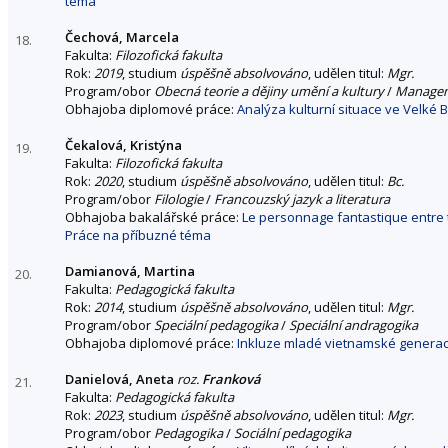
téma
Čechová, Marcela
18.
Fakulta:
Filozofická fakulta
Rok:
2019
, studium
úspěšně absolvováno
, udělen titul:
Mgr.
Program/obor
Obecná teorie a dějiny umění a kultury
/
Managem
Obhajoba diplomové práce:
Analýza kulturní situace ve Velké B
Čekalová, Kristýna
19.
Fakulta:
Filozofická fakulta
Rok:
2020
, studium
úspěšně absolvováno
, udělen titul:
Bc.
Program/obor
Filologie
/
Francouzský jazyk a literatura
Obhajoba bakalářské práce:
Le personnage fantastique entre t
Práce na příbuzné téma
Damianová, Martina
20.
Fakulta:
Pedagogická fakulta
Rok:
2014
, studium
úspěšně absolvováno
, udělen titul:
Mgr.
Program/obor
Speciální pedagogika
/
Speciální andragogika
Obhajoba diplomové práce:
Inkluze mladé vietnamské generace 
Danielová, Aneta
roz.
Franková
21.
Fakulta:
Pedagogická fakulta
Rok:
2023
, studium
úspěšně absolvováno
, udělen titul:
Mgr.
Program/obor
Pedagogika
/
Sociální pedagogika