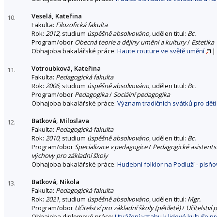
Veselá, Kateřina
10.
Fakulta:
Filozofická fakulta
Rok:
2012
, studium
úspěšně absolvováno
, udělen titul:
Bc.
Program/obor
Obecná teorie a dějiny umění a kultury
/
Estetika
Obhajoba bakalářské práce:
Haute couture ve světě umění
|
Votroubková, Kateřina
11.
Fakulta:
Pedagogická fakulta
Rok:
2006
, studium
úspěšně absolvováno
, udělen titul:
Bc.
Program/obor
Pedagogika
/
Sociální pedagogika
Obhajoba bakalářské práce:
Význam tradičních svátků pro děti 
Baťková, Miloslava
12.
Fakulta:
Pedagogická fakulta
Rok:
2010
, studium
úspěšně absolvováno
, udělen titul:
Bc.
Program/obor
Specializace v pedagogice
/
Pedagogické asistentst
výchovy pro základní školy
Obhajoba bakalářské práce:
Hudební folklor na Podluží - písň
Baťková, Nikola
13.
Fakulta:
Pedagogická fakulta
Rok:
2021
, studium
úspěšně absolvováno
, udělen titul:
Mgr.
Program/obor
Učitelství pro základní školy (pětileté)
/
Učitelství 
Obhajoba diplomové práce:
Utváření vztahu k lidové kultuře p