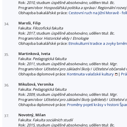
Rok:
2010
, studium
úspěšně absolvováno
, udělen titul:
Bc.
Program/obor
Hospodářská politika a správa
/
Regionální rozvoj
Obhajoba bakalářské práce:
Cestovní ruch na Jižní Moravě - fol
Maroši, Filip
34.
Fakulta:
Filozofická fakulta
Rok:
2017
, studium
úspěšně absolvováno
, udělen titul:
Bc.
Program/obor
Historické vědy
/
Etnologie
Obhajoba bakalářské práce:
Etnokulturní tradice a zvyky brn
Martinková, Iveta
35.
Fakulta:
Pedagogická fakulta
Rok:
2011
, studium
úspěšně absolvováno
, udělen titul:
Mgr.
Program/obor
Učitelství pro základní školy
/
Učitelství občanské 
Obhajoba diplomové práce:
Kontinuita valašské kultury
|
Prá
Mikušová, Veronika
36.
Fakulta:
Pedagogická fakulta
Rok:
2009
, studium
úspěšně absolvováno
, udělen titul:
Mgr.
Program/obor
Učitelství pro základní školy (pětileté)
/
Učitelství
Obhajoba diplomové práce:
Proměny pojetí krásy v historii Šp
Novotný, Milan
37.
Fakulta:
Fakulta sociálních studií
Rok:
2015
, studium
úspěšně absolvováno
, udělen titul:
Bc.