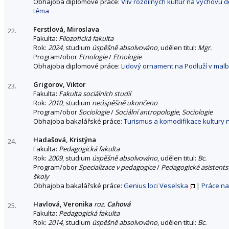
Obhajoba diplomové práce:
Vliv rozdílných kultur na výchovu
téma
Ferstlová, Miroslava
22.
Fakulta:
Filozofická fakulta
Rok:
2024
, studium
úspěšně absolvováno
, udělen titul:
Mgr.
Program/obor
Etnologie
/
Etnologie
Obhajoba diplomové práce:
Lidový ornament na Podluží v malb
Grigorov, Viktor
23.
Fakulta:
Fakulta sociálních studií
Rok:
2010
, studium
neúspěšně ukončeno
Program/obor
Sociologie
/
Sociální antropologie
,
Sociologie
Obhajoba bakalářské práce:
Turismus a komodifikace kultury n
Hadašová, Kristýna
24.
Fakulta:
Pedagogická fakulta
Rok:
2009
, studium
úspěšně absolvováno
, udělen titul:
Bc.
Program/obor
Specializace v pedagogice
/
Pedagogické asistents
školy
Obhajoba bakalářské práce:
Genius loci Veselska
|
Práce na
Havlová, Veronika
roz.
Cahová
25.
Fakulta:
Pedagogická fakulta
Rok:
2014
, studium
úspěšně absolvováno
, udělen titul:
Bc.