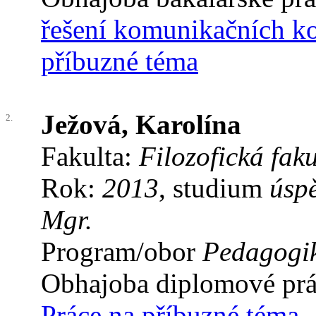
řešení komunikačních ko
příbuzné téma
Ježová, Karolína
2.
Fakulta:
Filozofická faku
Rok:
2013
, studium
úsp
Mgr.
Program/obor
Pedagogi
Obhajoba diplomové pr
Práce na příbuzné téma