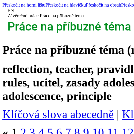
Přeskočit na horní lištu
Přeskočit na hlavičku
Přeskočit na obsah
Přesko
EN
>
Závěrečné práce
>
Práce na příbuzné téma
Práce na příbuzné téma
Práce na příbuzné téma (m
reflection, teacher, pravid
rules, ucitel, zasady adol
adolescence, principle
Klíčová slova abecedně
|
Kl
«
1
2
3
4
5
6
7
8
9
10
11
12