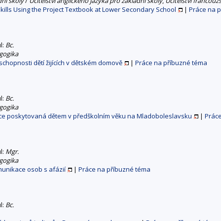
dní školy
/
Učitelství anglického jazyka pro základní školy
,
Učitelství francouz
ills Using the Project Textbook at Lower Secondary School
|
Práce na 
ul:
Bc.
gogika
chopnosti dětí žijících v dětském domově
|
Práce na příbuzné téma
ul:
Bc.
gogika
ce poskytovaná dětem v předškolním věku na Mladoboleslavsku
|
Prác
ul:
Mgr.
gogika
unikace osob s afázií
|
Práce na příbuzné téma
ul:
Bc.