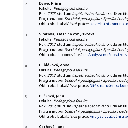
Dzivá, Klára
2.
Fakulta:
Pedagogická fakulta
Rok:
2023
, studium
úspěšně absolvováno
, udělen tit
Program/obor
Speciální pedagogika
/
Speciální peda
Obhajoba bakalářské práce:
Neverbální komunika
Vimrová, Kateřina
roz.
Jiskrová
3.
Fakulta:
Pedagogická fakulta
Rok:
2012
, studium
úspěšně absolvováno
, udělen tit
Program/obor
Speciální pedagogika
/
Speciální peda
Obhajoba diplomové práce:
Analýza možností roz
Bubláková, Anna
4.
Fakulta:
Pedagogická fakulta
Rok:
2012
, studium
úspěšně absolvováno
, udělen tit
Program/obor
Speciální pedagogika
/
Speciální peda
Obhajoba bakalářské práce:
Dítě s narušenou kom
Bušková, Jana
5.
Fakulta:
Pedagogická fakulta
Rok:
2012
, studium
úspěšně absolvováno
, udělen tit
Program/obor
Speciální pedagogika
/
Speciální peda
Obhajoba bakalářské práce:
Analýza využívání a 
Čechová, Jana
6.