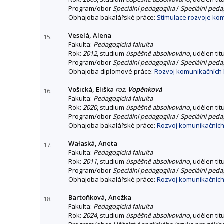
Program/obor
Speciální pedagogika
/
Speciální peda
Obhajoba bakalářské práce:
Stimulace rozvoje kom
Veselá, Alena
15.
Fakulta:
Pedagogická fakulta
Rok:
2012
, studium
úspěšně absolvováno
, udělen tit
Program/obor
Speciální pedagogika
/
Speciální peda
Obhajoba diplomové práce:
Rozvoj komunikačních k
Vošická, Eliška
roz.
Vopěnková
16.
Fakulta:
Pedagogická fakulta
Rok:
2020
, studium
úspěšně absolvováno
, udělen tit
Program/obor
Speciální pedagogika
/
Speciální peda
Obhajoba bakalářské práce:
Rozvoj komunikačních 
Wałaská, Aneta
17.
Fakulta:
Pedagogická fakulta
Rok:
2011
, studium
úspěšně absolvováno
, udělen tit
Program/obor
Speciální pedagogika
/
Speciální peda
Obhajoba bakalářské práce:
Rozvoj komunikačních
Bartoňková, Anežka
18.
Fakulta:
Pedagogická fakulta
Rok:
2024
, studium
úspěšně absolvováno
, udělen tit