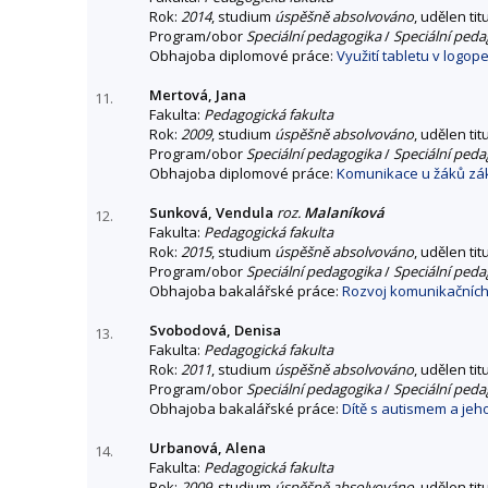
Rok:
2014
, studium
úspěšně absolvováno
, udělen tit
Program/obor
Speciální pedagogika
/
Speciální peda
Obhajoba diplomové práce:
Využití tabletu v logop
Mertová, Jana
11.
Fakulta:
Pedagogická fakulta
Rok:
2009
, studium
úspěšně absolvováno
, udělen tit
Program/obor
Speciální pedagogika
/
Speciální peda
Obhajoba diplomové práce:
Komunikace u žáků zák
Sunková, Vendula
roz.
Malaníková
12.
Fakulta:
Pedagogická fakulta
Rok:
2015
, studium
úspěšně absolvováno
, udělen tit
Program/obor
Speciální pedagogika
/
Speciální peda
Obhajoba bakalářské práce:
Rozvoj komunikačních
Svobodová, Denisa
13.
Fakulta:
Pedagogická fakulta
Rok:
2011
, studium
úspěšně absolvováno
, udělen tit
Program/obor
Speciální pedagogika
/
Speciální peda
Obhajoba bakalářské práce:
Dítě s autismem a jeh
Urbanová, Alena
14.
Fakulta:
Pedagogická fakulta
Rok:
2009
, studium
úspěšně absolvováno
, udělen tit