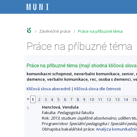
P
P
P
P
ř
ř
ř
ř
e
e
e
e
s
s
s
s
k
k
k
k
o
o
o
o
>
>
Závěrečné práce
Práce na příbuzné téma
č
č
č
č
i
i
i
i
Práce na příbuzné téma
t
t
t
t
n
n
n
n
a
a
a
a
h
h
o
p
Práce na příbuzné téma (mají shodná klíčová slova
o
l
b
a
komunikacni schopnost, neverbalni komunikace, senior, 
r
a
s
t
demence, verbalni komunikace, rec, osoba s demenci, v
n
v
a
i
í
i
h
č
Klíčová slova abecedně
|
Klíčová slova dle četnosti
l
č
k
i
k
u
«
1
2
3
4
5
6
7
8
9
10
11
12
13
14
15
š
u
Henclová, Vendula
t
1.
Fakulta:
Pedagogická fakulta
u
Rok:
2013
, studium
úspěšně absolvováno
, udělen tit
Program/obor
Speciální pedagogika
/
Speciální peda
Obhajoba bakalářské práce:
Analýza komunikačních