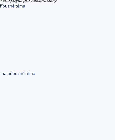
ského jazyka pro základní školy
příbuzné téma
e na příbuzné téma