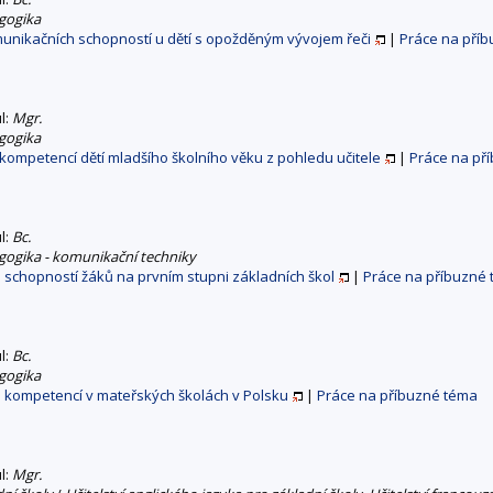
gogika
unikačních schopností u dětí s opožděným vývojem řeči
|
Práce na pří
ul:
Mgr.
gogika
ompetencí dětí mladšího školního věku z pohledu učitele
|
Práce na př
ul:
Bc.
gogika - komunikační techniky
schopností žáků na prvním stupni základních škol
|
Práce na příbuzné
ul:
Bc.
gogika
 kompetencí v mateřských školách v Polsku
|
Práce na příbuzné téma
ul:
Mgr.