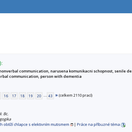
):
nonverbal communication, narusena komunikacni schopnost, senile dem
erbal communication, person with dementia
»
…
(celkem 2110 prací)
16
17
18
19
20
43
ul:
Bc.
gogika
 obtíží chlapce s elektivním mutismem
|
Práce na příbuzné téma