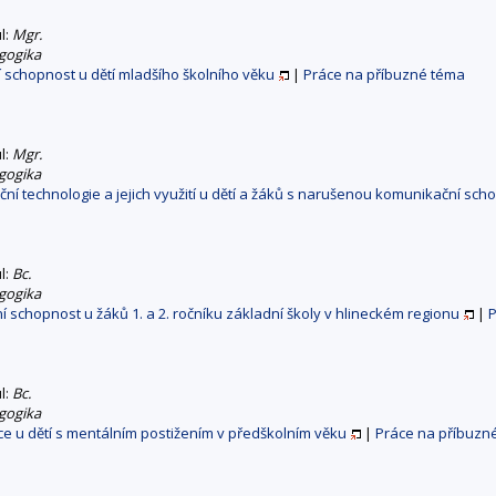
ul:
Mgr.
gogika
schopnost u dětí mladšího školního věku
|
Práce na příbuzné téma
ul:
Mgr.
gogika
ní technologie a jejich využití u dětí a žáků s narušenou komunikační sch
ul:
Bc.
gogika
schopnost u žáků 1. a 2. ročníku základní školy v hlineckém regionu
|
P
ul:
Bc.
gogika
e u dětí s mentálním postižením v předškolním věku
|
Práce na příbuzn