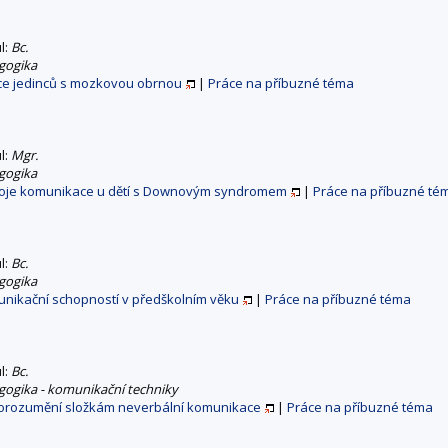
ul:
Bc.
gogika
ce jedinců s mozkovou obrnou
|
Práce na příbuzné téma
ul:
Mgr.
gogika
voje komunikace u dětí s Downovým syndromem
|
Práce na příbuzné té
ul:
Bc.
gogika
unikační schopností v předškolním věku
|
Práce na příbuzné téma
ul:
Bc.
gogika - komunikační techniky
porozumění složkám neverbální komunikace
|
Práce na příbuzné téma