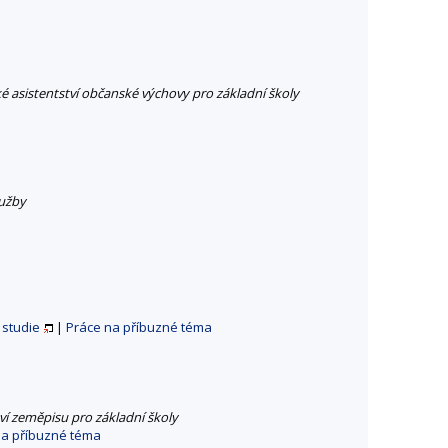
é asistentství občanské výchovy pro základní školy
lužby
 studie
|
Práce na příbuzné téma
ví zeměpisu pro základní školy
na příbuzné téma