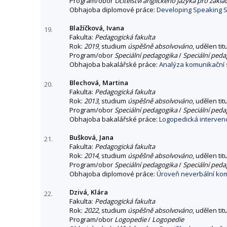
Program/obor
Učitelství anglického jazyka pro zákla
Obhajoba diplomové práce:
Developing Speaking Sk
Blažíčková, Ivana
19.
Fakulta:
Pedagogická fakulta
Rok:
2019
, studium
úspěšně absolvováno
, udělen tit
Program/obor
Speciální pedagogika
/
Speciální peda
Obhajoba bakalářské práce:
Analýza komunikační s
Blechová, Martina
20.
Fakulta:
Pedagogická fakulta
Rok:
2013
, studium
úspěšně absolvováno
, udělen tit
Program/obor
Speciální pedagogika
/
Speciální peda
Obhajoba bakalářské práce:
Logopedická interven
Bušková, Jana
21.
Fakulta:
Pedagogická fakulta
Rok:
2014
, studium
úspěšně absolvováno
, udělen tit
Program/obor
Speciální pedagogika
/
Speciální peda
Obhajoba diplomové práce:
Úroveň neverbální kom
Dzivá, Klára
22.
Fakulta:
Pedagogická fakulta
Rok:
2022
, studium
úspěšně absolvováno
, udělen tit
Program/obor
Logopedie
/
Logopedie