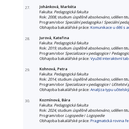
Johánková, Markéta
27.
Fakulta:
Pedagogická fakulta
Rok:
2008
, studium
úspěšně absolvováno
, udělen tit
Program/obor
Speciální pedagogika
/
Speciální peda
Obhajoba bakalářské práce:
Komunikace u dětí s 
Jurová, Kateřina
28.
Fakulta:
Pedagogická fakulta
Rok:
2019
, studium
úspěšně absolvováno
, udělen tit
Program/obor
Specializace v pedagogice
/
Pedagogick
Obhajoba bakalářské práce:
Využití interaktivní ta
Kohnová, Petra
29.
Fakulta:
Pedagogická fakulta
Rok:
2014
, studium
úspěšně absolvováno
, udělen tit
Program/obor
Specializace v pedagogice
/
Učitelství
Obhajoba bakalářské práce:
Analýza typu učitelsk
Kozmínová, Bára
30.
Fakulta:
Pedagogická fakulta
Rok:
2024
, studium
úspěšně absolvováno
, udělen tit
Program/obor
Logopedie
/
Logopedie
Obhajoba bakalářské práce:
Pragmatická rovina ř