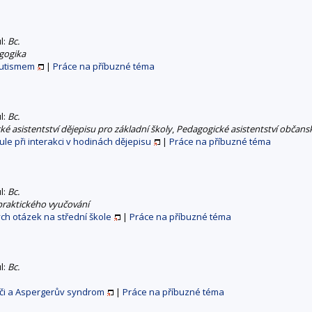
ul:
Bc.
gogika
autismem
|
Práce na příbuzné téma
ul:
Bc.
é asistentství dějepisu pro základní školy
,
Pedagogické asistentství občans
bule při interakci v hodinách dějepisu
|
Práce na příbuzné téma
ul:
Bc.
 praktického vyučování
ých otázek na střední škole
|
Práce na příbuzné téma
ul:
Bc.
eči a Aspergerův syndrom
|
Práce na příbuzné téma