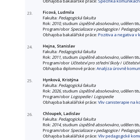
Obhajoba bakalářské práce:
Specifika komunikač
Ficová, Ludmila
23.
Fakulta:
Pedagogická fakulta
Rok:
2010
, studium
úspěšně absolvováno
, udělen tit
Program/obor
Specializace v pedagogice
/
Pedagogick
Obhajoba bakalářské práce:
Pozitiva a negativa v
Hejna, Stanislav
24.
Fakulta:
Pedagogická fakulta
Rok:
2011
, studium
úspěšně absolvováno
, udělen tit
Program/obor
Učitelství pro střední školy
/
Učitelstv
Obhajoba diplomové práce:
Analýza úrovně komuni
Hynková, Kristýna
25.
Fakulta:
Pedagogická fakulta
Rok:
2026
, studium
úspěšně absolvováno
, udělen tit
Program/obor
Logopedie
/
Logopedie
Obhajoba bakalářské práce:
Vliv canisterapie na 
Chloupek, Ladislav
26.
Fakulta:
Pedagogická fakulta
Rok:
2014
, studium
úspěšně absolvováno
, udělen tit
Program/obor
Specializace v pedagogice
/
Pedagogick
Obhajoba bakalářské práce:
Vliv pedagogické kom