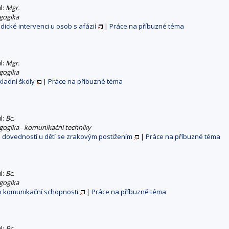
ul:
Mgr.
gogika
edické intervenci u osob s afázií
|
Práce na příbuzné téma
ul:
Mgr.
gogika
ladní školy
|
Práce na příbuzné téma
ul:
Bc.
gogika - komunikační techniky
 dovedností u dětí se zrakovým postižením
|
Práce na příbuzné téma
ul:
Bc.
gogika
o komunikační schopnosti
|
Práce na příbuzné téma
ul:
Bc.