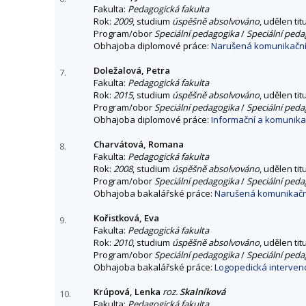
Fakulta:
Pedagogická fakulta
Rok:
2009
, studium
úspěšně absolvováno
, udělen tit
Program/obor
Speciální pedagogika
/
Speciální peda
Obhajoba diplomové práce:
Narušená komunikační 
Doležalová, Petra
7.
Fakulta:
Pedagogická fakulta
Rok:
2015
, studium
úspěšně absolvováno
, udělen tit
Program/obor
Speciální pedagogika
/
Speciální peda
Obhajoba diplomové práce:
Informační a komunikač
Charvátová, Romana
8.
Fakulta:
Pedagogická fakulta
Rok:
2008
, studium
úspěšně absolvováno
, udělen tit
Program/obor
Speciální pedagogika
/
Speciální peda
Obhajoba bakalářské práce:
Narušená komunikační 
Kořistková, Eva
9.
Fakulta:
Pedagogická fakulta
Rok:
2010
, studium
úspěšně absolvováno
, udělen tit
Program/obor
Speciální pedagogika
/
Speciální peda
Obhajoba bakalářské práce:
Logopedická intervenc
Krúpová, Lenka
roz.
Skalníková
10.
Fakulta:
Pedagogická fakulta