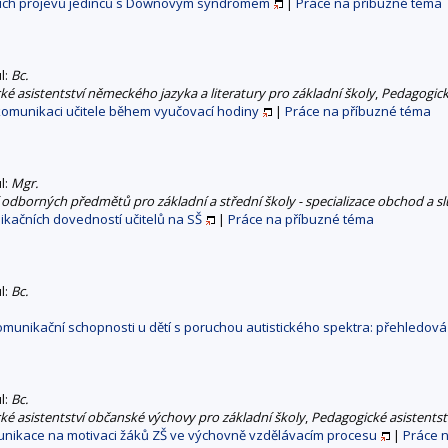
ních projevů jedinců s Downovým syndromem
|
Práce na příbuzné téma
ul:
Bc.
é asistentství německého jazyka a literatury pro základní školy
,
Pedagogick
 komunikaci učitele během vyučovací hodiny
|
Práce na příbuzné téma
ul:
Mgr.
í odborných předmětů pro základní a střední školy - specializace obchod a s
kačních dovedností učitelů na SŠ
|
Práce na příbuzné téma
ul:
Bc.
komunikační schopnosti u dětí s poruchou autistického spektra: přehledová
ul:
Bc.
é asistentství občanské výchovy pro základní školy
,
Pedagogické asistentst
unikace na motivaci žáků ZŠ ve výchovně vzdělávacím procesu
|
Práce 