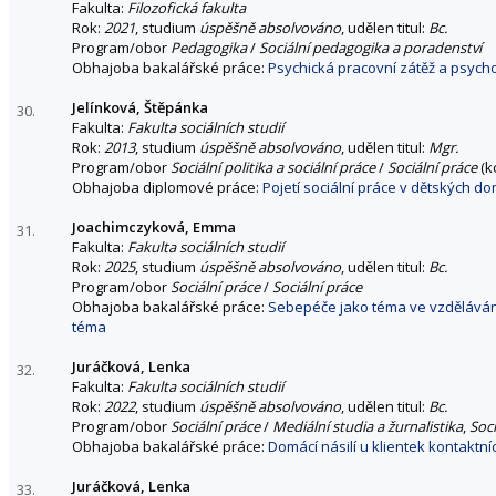
Fakulta:
Filozofická fakulta
Rok:
2021
, studium
úspěšně absolvováno
, udělen titul:
Bc.
Program/obor
Pedagogika
/
Sociální pedagogika a poradenství
Obhajoba bakalářské práce:
Psychická pracovní zátěž a psych
Jelínková, Štěpánka
30.
Fakulta:
Fakulta sociálních studií
Rok:
2013
, studium
úspěšně absolvováno
, udělen titul:
Mgr.
Program/obor
Sociální politika a sociální práce
/
Sociální práce
(k
Obhajoba diplomové práce:
Pojetí sociální práce v dětských d
Joachimczyková, Emma
31.
Fakulta:
Fakulta sociálních studií
Rok:
2025
, studium
úspěšně absolvováno
, udělen titul:
Bc.
Program/obor
Sociální práce
/
Sociální práce
Obhajoba bakalářské práce:
Sebepéče jako téma ve vzděláván
téma
Juráčková, Lenka
32.
Fakulta:
Fakulta sociálních studií
Rok:
2022
, studium
úspěšně absolvováno
, udělen titul:
Bc.
Program/obor
Sociální práce
/
Mediální studia a žurnalistika
,
Soci
Obhajoba bakalářské práce:
Domácí násilí u klientek kontaktní
Juráčková, Lenka
33.