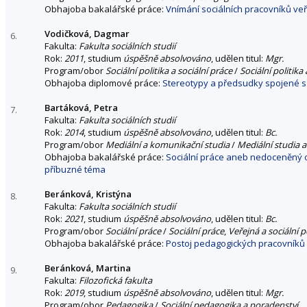
Obhajoba bakalářské práce:
Vnímání sociálních pracovníků veř
Vodičková, Dagmar
6.
Fakulta:
Fakulta sociálních studií
Rok:
2011
, studium
úspěšně absolvováno
, udělen titul:
Mgr.
Program/obor
Sociální politika a sociální práce
/
Sociální politika 
Obhajoba diplomové práce:
Stereotypy a předsudky spojené s
Bartáková, Petra
7.
Fakulta:
Fakulta sociálních studií
Rok:
2014
, studium
úspěšně absolvováno
, udělen titul:
Bc.
Program/obor
Mediální a komunikační studia
/
Mediální studia a
Obhajoba bakalářské práce:
Sociální práce aneb nedoceněný o
příbuzné téma
Beránková, Kristýna
8.
Fakulta:
Fakulta sociálních studií
Rok:
2021
, studium
úspěšně absolvováno
, udělen titul:
Bc.
Program/obor
Sociální práce
/
Sociální práce
,
Veřejná a sociální p
Obhajoba bakalářské práce:
Postoj pedagogických pracovníků 
Beránková, Martina
9.
Fakulta:
Filozofická fakulta
Rok:
2019
, studium
úspěšně absolvováno
, udělen titul:
Mgr.
Program/obor
Pedagogika
/
Sociální pedagogika a poradenství