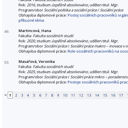
Rok:
2016
, studium
úspěšně absolvováno
, udělen titul:
Mgr.
Program/obor
Sociální politika a sociální práce
/
Sociální práce
Obhajoba diplomové práce:
Postoj sociálních pracovníků orgán
příbuzné téma
Martincová, Hana
49.
Fakulta:
Fakulta sociálních studií
Rok:
2020
, studium
úspěšně absolvováno
, udělen titul:
Mgr.
Program/obor
Sociální práce
/
Sociální práce makro – inovace v o
Obhajoba diplomové práce:
Role sociálních pracovníků na soci
Masařová, Veronika
50.
Fakulta:
Fakulta sociálních studií
Rok:
2025
, studium
úspěšně absolvováno
, udělen titul:
Mgr.
Program/obor
Sociální práce
/
Sociální práce mikro – poradenstv
Obhajoba diplomové práce:
Postoje sociálních pracovníků pracu
«
1
2
3
4
5
6
7
8
9
10
11
12
13
14
15
16
17