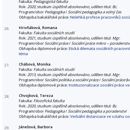
Fakulta:
Pedagogická fakulta
Rok:
2020
, studium
úspěšně absolvováno
, udělen titul:
Bc.
Program/obor
Pedagogika
/
Sociální pedagogika a volný čas
Obhajoba bakalářské práce:
Nelehká profese pracovníků sociá
Hrivňáková, Romana
26.
Fakulta:
Fakulta sociálních studií
Rok:
2021
, studium
úspěšně absolvováno
, udělen titul:
Mgr.
Program/obor
Sociální práce
/
Sociální práce mikro – poradenstv
Obhajoba diplomové práce:
Etická dilemata sociálních pracov
téma
Chábová, Monika
27.
Fakulta:
Fakulta sociálních studií
Rok:
2013
, studium
úspěšně absolvováno
, udělen titul:
Mgr.
Program/obor
Sociální politika a sociální práce
/
Sociální práce
(k
Obhajoba diplomové práce:
Institucionalizace sociální práce v
Chvojková, Tereza
28.
Fakulta:
Filozofická fakulta
Rok:
2020
, studium
úspěšně absolvováno
, udělen titul:
Bc.
Program/obor
Pedagogika
/
Sociální pedagogika a poradenství
Obhajoba bakalářské práce:
Verbální distanciace ve vztahu soc
Jánešová, Barbora
29.