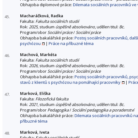
Obhajoba diplomové práce:
Dilemata sociálních pracovníků ve
Macharáčková, Radka
45.
Fakulta:
Fakulta sociálních studií
Rok:
2025
, studium
úspěšně absolvováno
, udělen titul:
Bc.
Program/obor
Sociální práce
/
Sociální práce
Obhajoba bakalářské práce:
Postoj sociálních pracovníků, dalš
psychózou
|
Práce na příbuzné téma
Machová, Markéta
46.
Fakulta:
Fakulta sociálních studií
Rok:
2026
, studium
úspěšně absolvováno
, udělen titul:
Bc.
Program/obor
Sociální práce
/
Sociální práce
Obhajoba bakalářské práce:
Postoj sociálních pracovníků, psy
stavů z klientů s psychózou na pomáhající pracovníky
|
Prác
Marková, Eliška
47.
Fakulta:
Filozofická fakulta
Rok:
2021
, studium
úspěšně absolvováno
, udělen titul:
Bc.
Program/obor
Pedagogika
/
Sociální pedagogika a poradenství
Obhajoba bakalářské práce:
Dilemata sociálních pracovníků na
příbuzné téma
Marková, Iveta
48.
Fakulta:
Fakulta sociálních studií