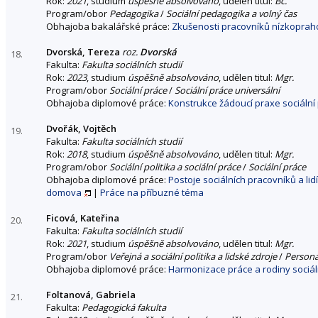
Rok:
2021
, studium
úspěšně absolvováno
, udělen titul:
Bc.
Program/obor
Pedagogika
/
Sociální pedagogika a volný čas
Obhajoba bakalářské práce:
Zkušenosti pracovníků nízkopraho
Dvorská, Tereza
roz.
Dvorská
18.
Fakulta:
Fakulta sociálních studií
Rok:
2023
, studium
úspěšně absolvováno
, udělen titul:
Mgr.
Program/obor
Sociální práce
/
Sociální práce universální
Obhajoba diplomové práce:
Konstrukce žádoucí praxe sociální p
Dvořák, Vojtěch
19.
Fakulta:
Fakulta sociálních studií
Rok:
2018
, studium
úspěšně absolvováno
, udělen titul:
Mgr.
Program/obor
Sociální politika a sociální práce
/
Sociální práce
Obhajoba diplomové práce:
Postoje sociálních pracovníků a l
domova
|
Práce na příbuzné téma
Ficová, Kateřina
20.
Fakulta:
Fakulta sociálních studií
Rok:
2021
, studium
úspěšně absolvováno
, udělen titul:
Mgr.
Program/obor
Veřejná a sociální politika a lidské zdroje
/
Personá
Obhajoba diplomové práce:
Harmonizace práce a rodiny sociál
Foltanová, Gabriela
21.
Fakulta:
Pedagogická fakulta