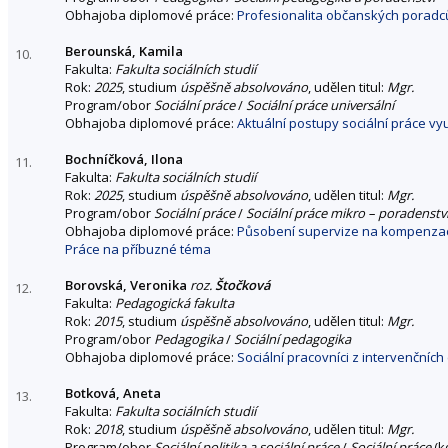
Obhajoba diplomové práce:
Profesionalita občanských poradc
Berounská, Kamila
10.
Fakulta:
Fakulta sociálních studií
Rok:
2025
, studium
úspěšně absolvováno
, udělen titul:
Mgr.
Program/obor
Sociální práce
/
Sociální práce universální
Obhajoba diplomové práce:
Aktuální postupy sociální práce v
Bochníčková, Ilona
11.
Fakulta:
Fakulta sociálních studií
Rok:
2025
, studium
úspěšně absolvováno
, udělen titul:
Mgr.
Program/obor
Sociální práce
/
Sociální práce mikro – poradenstv
Obhajoba diplomové práce:
Působení supervize na kompenzaci
Práce na příbuzné téma
Borovská, Veronika
roz.
Štočková
12.
Fakulta:
Pedagogická fakulta
Rok:
2015
, studium
úspěšně absolvováno
, udělen titul:
Mgr.
Program/obor
Pedagogika
/
Sociální pedagogika
Obhajoba diplomové práce:
Sociální pracovníci z intervenčních
Botková, Aneta
13.
Fakulta:
Fakulta sociálních studií
Rok:
2018
, studium
úspěšně absolvováno
, udělen titul:
Mgr.
Program/obor
Sociální politika a sociální práce
/
Sociální práce
(k