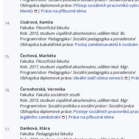
Obhajoba diplomové práce:
Přístup sociálních pracovníků vybr
klientů
|
Práce na příbuzné téma
Cisárová, Kamila
14.
Fakulta:
Filozofická fakulta
Rok:
2015
, studium
úspěšně absolvováno
, udělen titul:
Bc.
Program/obor
Pedagogika
/
Sociální pedagogika a poradenství
Obhajoba bakalářské práce:
Postoj zaměstnavatelů k osobám 
Čechová, Markéta
15.
Fakulta:
Filozofická fakulta
Rok:
2017
, studium
úspěšně absolvováno
, udělen titul:
Mgr.
Program/obor
Pedagogika
/
Sociální pedagogika a poradenství
Obhajoba diplomové práce:
Ideální stáří očima seniorů
|
Prá
Černohorská, Veronika
16.
Fakulta:
Fakulta sociálních studií
Rok:
2015
, studium
úspěšně absolvováno
, udělen titul:
Mgr.
Program/obor
Sociální politika a sociální práce
/
Sociální práce
Obhajoba diplomové práce:
Postoje sociálních pracovníků prac
legálního zaměstnání
|
Práce na příbuzné téma
Danková, Klára
17.
Fakulta:
Pedagogická fakulta