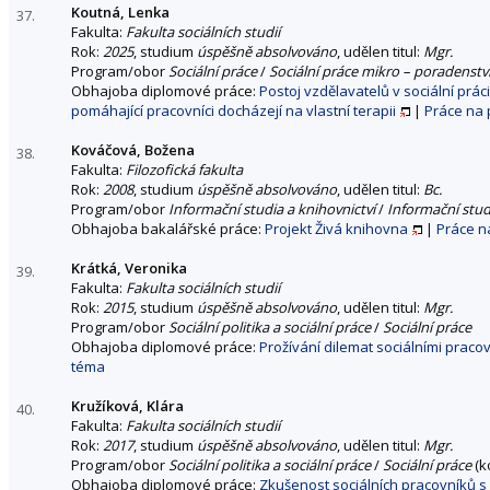
Koutná, Lenka
37.
Fakulta:
Fakulta sociálních studií
Rok:
2025
, studium
úspěšně absolvováno
, udělen titul:
Mgr.
Program/obor
Sociální práce
/
Sociální práce mikro – poradenstv
Obhajoba diplomové práce:
Postoj vzdělavatelů v sociální prá
pomáhající pracovníci docházejí na vlastní terapii
|
Práce na 
Kováčová, Božena
38.
Fakulta:
Filozofická fakulta
Rok:
2008
, studium
úspěšně absolvováno
, udělen titul:
Bc.
Program/obor
Informační studia a knihovnictví
/
Informační stud
Obhajoba bakalářské práce:
Projekt Živá knihovna
|
Práce n
Krátká, Veronika
39.
Fakulta:
Fakulta sociálních studií
Rok:
2015
, studium
úspěšně absolvováno
, udělen titul:
Mgr.
Program/obor
Sociální politika a sociální práce
/
Sociální práce
Obhajoba diplomové práce:
Prožívání dilemat sociálními prac
téma
Kružíková, Klára
40.
Fakulta:
Fakulta sociálních studií
Rok:
2017
, studium
úspěšně absolvováno
, udělen titul:
Mgr.
Program/obor
Sociální politika a sociální práce
/
Sociální práce
(k
Obhajoba diplomové práce:
Zkušenost sociálních pracovníků s a