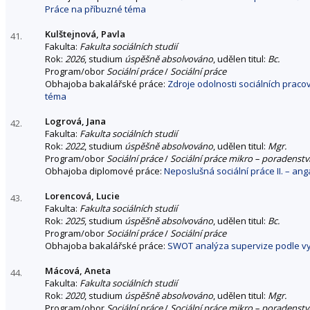
Práce na příbuzné téma
Kulštejnová, Pavla
41.
Fakulta:
Fakulta sociálních studií
Rok:
2026
, studium
úspěšně absolvováno
, udělen titul:
Bc.
Program/obor
Sociální práce
/
Sociální práce
Obhajoba bakalářské práce:
Zdroje odolnosti sociálních praco
téma
Logrová, Jana
42.
Fakulta:
Fakulta sociálních studií
Rok:
2022
, studium
úspěšně absolvováno
, udělen titul:
Mgr.
Program/obor
Sociální práce
/
Sociální práce mikro – poradenstv
Obhajoba diplomové práce:
Neposlušná sociální práce II. – an
Lorencová, Lucie
43.
Fakulta:
Fakulta sociálních studií
Rok:
2025
, studium
úspěšně absolvováno
, udělen titul:
Bc.
Program/obor
Sociální práce
/
Sociální práce
Obhajoba bakalářské práce:
SWOT analýza supervize podle v
Mácová, Aneta
44.
Fakulta:
Fakulta sociálních studií
Rok:
2020
, studium
úspěšně absolvováno
, udělen titul:
Mgr.
Program/obor
Sociální práce
/
Sociální práce mikro – poradenstv