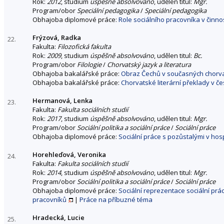
Rok:
2012
, studium
úspěšně absolvováno
, udělen titul:
Mgr.
Program/obor
Speciální pedagogika
/
Speciální pedagogika
Obhajoba diplomové práce:
Role sociálního pracovníka v činn
Frýzová, Radka
22.
Fakulta:
Filozofická fakulta
Rok:
2009
, studium
úspěšně absolvováno
, udělen titul:
Bc.
Program/obor
Filologie
/
Chorvatský jazyk a literatura
Obhajoba bakalářské práce:
Obraz Čechů v současných chorva
Obhajoba bakalářské práce:
Chorvatské literární překlady v č
Hermanová, Lenka
23.
Fakulta:
Fakulta sociálních studií
Rok:
2017
, studium
úspěšně absolvováno
, udělen titul:
Mgr.
Program/obor
Sociální politika a sociální práce
/
Sociální práce
Obhajoba diplomové práce:
Sociální práce s pozůstalými v hos
Horehleďová, Veronika
24.
Fakulta:
Fakulta sociálních studií
Rok:
2014
, studium
úspěšně absolvováno
, udělen titul:
Mgr.
Program/obor
Sociální politika a sociální práce
/
Sociální práce
Obhajoba diplomové práce:
Sociální reprezentace sociální prá
pracovníků
|
Práce na příbuzné téma
Hradecká, Lucie
25.