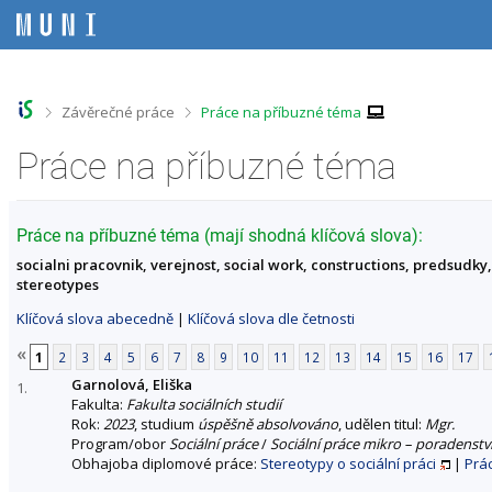
P
P
P
P
ř
ř
ř
ř
e
e
e
e
s
s
s
s
k
k
k
k
o
o
o
o
>
>
Závěrečné práce
Práce na příbuzné téma
č
č
č
č
i
i
i
i
Práce na příbuzné téma
t
t
t
t
n
n
n
n
a
a
a
a
h
h
o
p
Práce na příbuzné téma (mají shodná klíčová slova):
o
l
b
a
socialni pracovnik, verejnost, social work, constructions, predsudky,
r
a
s
t
stereotypes
n
v
a
i
í
i
h
č
Klíčová slova abecedně
|
Klíčová slova dle četnosti
l
č
k
i
k
u
«
1
2
3
4
5
6
7
8
9
10
11
12
13
14
15
16
17
š
u
Garnolová, Eliška
t
1.
Fakulta:
Fakulta sociálních studií
u
Rok:
2023
, studium
úspěšně absolvováno
, udělen titul:
Mgr.
Program/obor
Sociální práce
/
Sociální práce mikro – poradenstv
Obhajoba diplomové práce:
Stereotypy o sociální práci
|
Prá