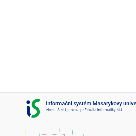
I
Informační systém Masarykovy unive
S
Více o IS MU
, provozuje
Fakulta informatiky MU
M
U