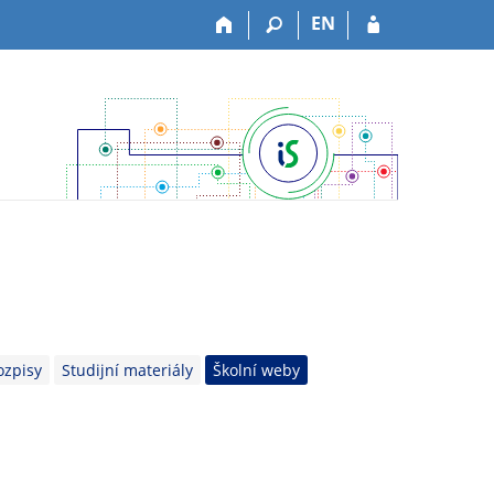
EN
ozpisy
Studijní materiály
Školní weby