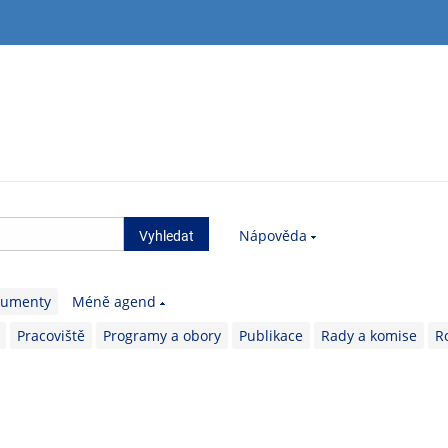
Nápověda
kumenty
Méně agend
Pracoviště
Programy a obory
Publikace
Rady a komise
R