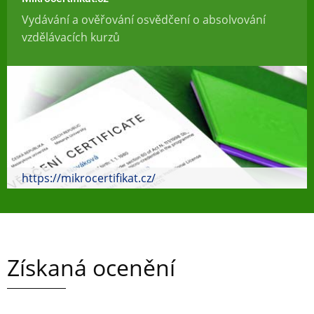
Vydávání a ověřování osvědčení o absolvování
vzdělávacích kurzů
https://mikrocertifikat.cz/
Získaná ocenění