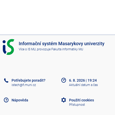
I
Informační systém Masarykovy univerzity
S
Více o IS MU
, provozuje
Fakulta informatiky MU
M
U
Potřebujete poradit?
6. 8. 2026
|
19:24
istech@fi.muni.cz
Aktuální datum a čas
Nápověda
Použití cookies
Přístupnost