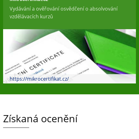
Vydávání a ověřování osvědčení o absolvování
vzdělávacích kurzů
https://mikrocertifikat.cz/
Získaná ocenění