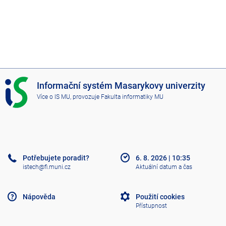
I
Informační systém Masarykovy univerzity
S
Více o IS MU
, provozuje
Fakulta informatiky MU
M
U
Potřebujete poradit?
6. 8. 2026
|
10:35
istech@fi.muni.cz
Aktuální datum a čas
Nápověda
Použití cookies
Přístupnost