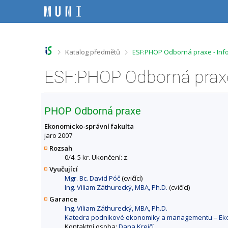
P
P
P
P
ř
ř
ř
ř
e
e
e
e
s
s
s
s
k
k
k
k
o
o
o
o
>
>
Katalog předmětů
ESF:PHOP Odborná praxe - Inf
č
č
č
č
i
i
i
i
ESF:PHOP Odborná praxe
t
t
t
t
n
n
n
n
a
a
a
a
h
h
o
p
PHOP Odborná praxe
o
l
b
a
r
a
s
t
Ekonomicko-správní fakulta
n
v
a
i
jaro 2007
í
i
h
č
Rozsah
l
č
k
0/4. 5 kr. Ukončení: z.
i
k
u
Vyučující
š
u
Mgr. Bc. David Póč
(cvičící)
t
Ing. Viliam Záthurecký, MBA, Ph.D.
(cvičící)
u
Garance
Ing. Viliam Záthurecký, MBA, Ph.D.
Katedra podnikové ekonomiky a managementu – Eko
Kontaktní osoba:
Dana Krejčí