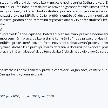
tudenta při praxi dohled, a který zpracuje hodnocení průběhu praxe. d) 
nizaci. e) Před nástupem do praxe provede garant předmětu instruktáž s
čný seminář, na kterém budou studenti prezentovat svoje závěrečné semi
alizaci praxe na ESF MU je, že její průběh nemůže být důvodem k neúčasti
hlasem garanta oboru v termínu registrace omezí v IS počet studentů, kt
tru.
ní
 předložit: Řádně vyplněné „Potvrzení o absolvování praxe“ s hodnocením
ou seminární práce, ve které shrne konkrétní přínos z praxe pro vlastní 
růběhu praxe, které jsou součástí „Potvrzení o absolvování praxe“. Podm
yplnění dotazníků o praxi (průběžný dotazník a dotazník po skončení prax
právy je i návrh alespoň dvou témat bakalářských nebo diplomových prací,
 literaturu podle zaměření praxe a charakteru organizace, ve které bude
čné zprávy o vykonané praxi.
007
,
jaro 2008
,
podzim 2008
,
jaro 2009
.