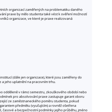
rétních organizací zaměřených na problematiku daného
ování praxe by mělo studenta také vést k ověření možností
vníků organizace, ve které je praxe realizovaná
stitucí (dále jen organizace), které jsou zaměřeny do
 a jeho uplatnění na pracovním trhu.
 nebo odděleně v rámci semestru, zkouškového období nebo
 podmínek pro absolvování praxe zastupuje garant oboru
ázející ze zaměstnaneckého poměru studenta, pokud
 garantem předmětu (vyučujícím) a rovněž ošetřena
né, časové a bezpečnostní podmínky jejího průběhu, jméno