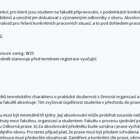
kcí, pro které jsou studiem na fakultě připravováni, v podmínkách konk
problémů a umožnit jim diskutovat s významnými odborníky z oboru. Absolv
alostí pro řešení konkrétních pracovních situací, a to pod dohledem praco
ů.
 pouze zareg.:
0
/25
edmět stanovuje před termínem registrace vyučující.
teoretického charakteru o praktické zkušenosti z činnosti organizací a in
na fakultě absolvuje. Tím zvyšovat úspěšnost studenta v přechodu do praxe
u musí být minimálně tři týdny. Její absolvování může probíhat souvisle
nuty mezi fakultou, organizací a studentem. Fakultu v procesu sjednání
tu Odborná praxe. b) Za absolvování předmětu bude uznána i praxe vych
jního oboru. Pro tento případ platí, že praxe musí být předem schválena
 Smlouva musí především obsahovat: Zaměření a konkrétní cíle praxe, věc