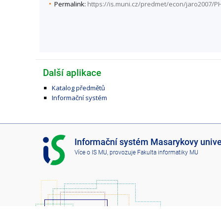
Permalink:
https://is.muni.cz/predmet/econ/jaro2007/
Další aplikace
Katalog předmětů
Informační systém
I
Informační systém Masarykovy unive
S
Více o IS MU
, provozuje
Fakulta informatiky MU
M
U