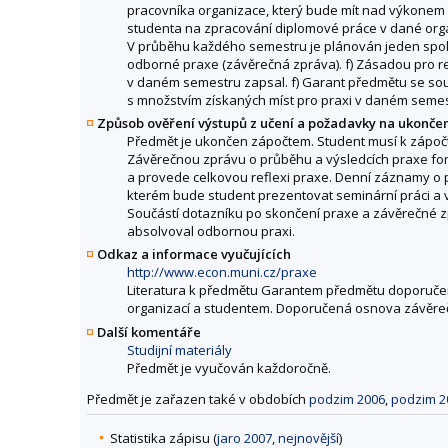
pracovníka organizace, který bude mít nad výkonem s
studenta na zpracování diplomové práce v dané orga
V průběhu každého semestru je plánován jeden spole
odborné praxe (závěrečná zpráva). f) Zásadou pro re
v daném semestru zapsal. f) Garant předmětu se sou
s množstvím získaných míst pro praxi v daném semes
Způsob ověření výstupů z učení a požadavky na ukonče
Předmět je ukončen zápočtem. Student musí k zápočtu
Závěrečnou zprávu o průběhu a výsledcích praxe form
a provede celkovou reflexi praxe. Denní záznamy o p
kterém bude student prezentovat seminární práci a v
Součástí dotazníku po skončení praxe a závěrečné z
absolvoval odbornou praxi.
Odkaz a informace vyučujících
http://www.econ.muni.cz/praxe
Literatura k předmětu Garantem předmětu doporučená
organizací a studentem. Doporučená osnova závěre
Další komentáře
Studijní materiály
Předmět je vyučován každoročně.
Předmět je zařazen také v obdobích
podzim 2006
,
podzim 2
Statistika zápisu (
jaro 2007
,
nejnovější
)