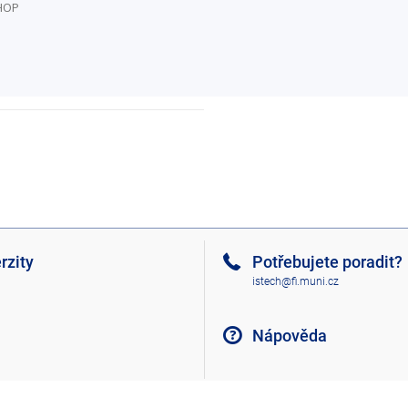
PHOP
rzity
Potřebujete poradit?
istech@fi.muni.cz
Nápověda