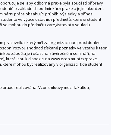
Doporučuje se, aby odborná praxe byla součástí přípravy
tudentů o základních podmínkách praxe a jejím ukončení.
nární práce obsahující průběh, výsledky a přínos
 studentů ve výuce ostatních předmětů, které si student
eří se mohou do předmětu zaregistrovat v souladu
 pracovníka, který měl za organizaci nad praxí dohled.
osobní rozvoj, zhodnotí získané poznatky ve vztahu k teorii
ínkou zápočtu je i účast na závěrečném semináři, na
e), které jsou k dispozici na www.econ.muni.cz/praxe.
 které mohou být realizovány v organizaci, kde student
 praxe realizována. Vzor smlouvy mezi fakultou,