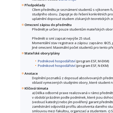
Předpoklady
Cílem předmětu je seznámení studentů s výkonem fun
studijního oboru. Zapojit je do řešení konkrétních 
uplatnění doposud studiem získaných teoretických zn
Omezení zápisu do předmětu
Předmět je určen pouze studentům mateřských obor
Předmět si smí zapsat nejvýše 25 stud.
Momentální stav registrace a zápisu: zapsáno:
0
/25,
Jiné omezení: Maximální počet studentů pro tento př
Mateřské obory/plány
Podnikové hospodářství
(program ESF, M-EKM)
Podnikové hospodářství
(program ESF, N-EKM)
Anotace
Doplnění poznatků z doposud absolvovaných předmětů 
oblastí vymezených studijními obory, které student 
Klíčová témata
a) Délka odborné praxe realizovaná v rámci předmět
v období prázdnin podle podmínek, které jsou dohod
(vedoucí katedry) nebo jím pověřený garant předmě
zaměstnání odpovídá profilu absolventa daného studi
smlouvou mezi fakultou, organizací a studentem. c)